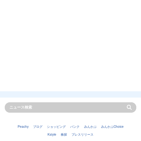
Peachy
ブログ
ショッピング
バンク
みんかぶ
みんかぶChoice
Kstyle
株探
プレスリリース