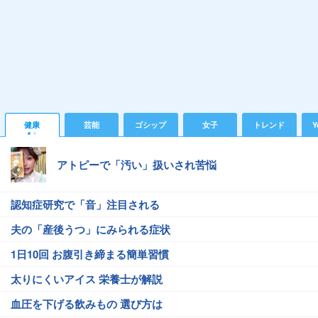
健康
芸能
ゴシップ
女子
トレンド
Y
アトピーで「汚い」扱いされ苦悩
認知症研究で「音」注目される
夫の「産後うつ」にみられる症状
1日10回 お腹引き締まる簡単習慣
太りにくいアイス 栄養士が解説
血圧を下げる飲みもの 選び方は