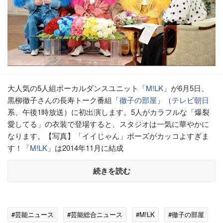
大人気の5人組ボーカルダンスユニット「
M!LK
」が6月5日、
黒柳徹子さんの長寿トーク番組「
徹子の部屋
」（
テレビ朝日
系、午後1時放送）に初出演します。5人がカラフルな「爆裂
愛してる」の衣装で登場すると、スタジオは一気に華やかに
なります。【写真】「イイじゃん」ポーズがカッコよすぎま
す！「
M!LK
」は2014年11月に結成
続きを読む
#芸能ニュース
#芸能総合ニュース
#M!LK
#徹子の部屋