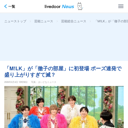
一覧
>
>
>
「M!LK」が「徹子の
ニューストップ
芸能ニュース
芸能総合ニュース
「M!LK」が「徹子の部屋」に初登場 ポーズ連発で
盛り上がりすぎて滅？
2026年6月4日 10時58分
写真：まいどなニュース