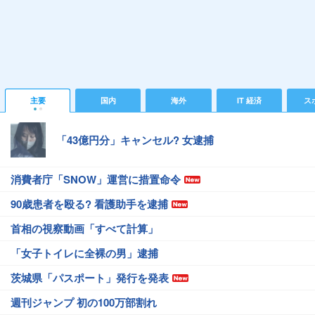
主要
国内
海外
IT 経済
ス
「43億円分」キャンセル? 女逮捕
消費者庁「SNOW」運営に措置命令
90歳患者を殴る? 看護助手を逮捕
首相の視察動画「すべて計算」
「女子トイレに全裸の男」逮捕
茨城県「パスポート」発行を発表
週刊ジャンプ 初の100万部割れ