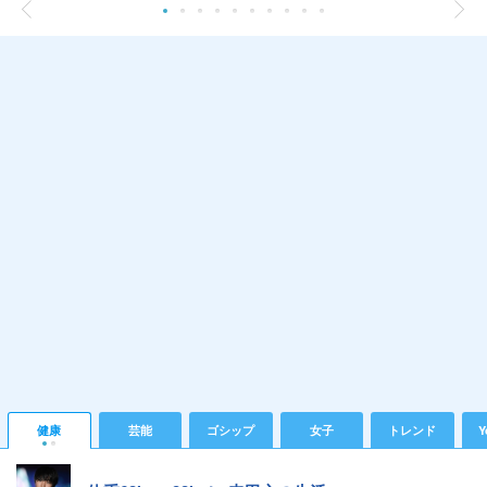
健康
芸能
ゴシップ
女子
トレンド
Y