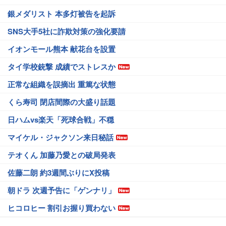
銀メダリスト 本多灯被告を起訴
SNS大手5社に詐欺対策の強化要請
イオンモール熊本 献花台を設置
タイ学校銃撃 成績でストレスか
正常な組織を誤摘出 重篤な状態
くら寿司 閉店間際の大盛り話題
日ハムvs楽天「死球合戦」不穏
マイケル・ジャクソン来日秘話
テオくん 加藤乃愛との破局発表
佐藤二朗 約3週間ぶりにX投稿
朝ドラ 次週予告に「ゲンナリ」
ヒコロヒー 割引お握り買わない