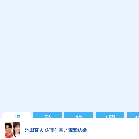
主要
国内
海外
IT 経済
ス
池田直人 佐藤佳奈と電撃結婚