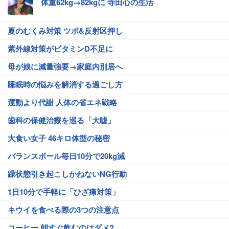
体重62kg→82kgに 寺田心の生活
夏のむくみ対策 ツボ&反射区押し
紫外線対策がビタミンD不足に
母が娘に減量強要→家庭内別居へ
睡眠時の悩みを解消する過ごし方
運動より代謝 人体の省エネ戦略
歯科の保健治療を巡る「大嘘」
大食い女子 46キロ体型の秘密
バランスボール毎日10分で20kg減
躁状態引き起こしかねないNG行動
1日10分で手軽に「ひざ痛対策」
キウイを食べる際の3つの注意点
コーヒー 朝すぐ飲むのはダメ?