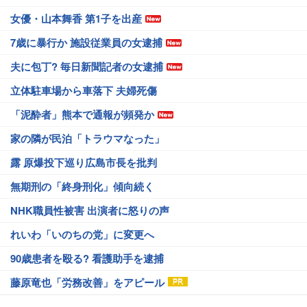
女優・山本舞香 第1子を出産
7歳に暴行か 施設従業員の女逮捕
夫に包丁? 毎日新聞記者の女逮捕
立体駐車場から車落下 夫婦死傷
「泥酔者」熊本で通報が頻発か
家の隣が民泊「トラウマなった」
露 原爆投下巡り広島市長を批判
無期刑の「終身刑化」傾向続く
NHK職員性被害 出演者に怒りの声
れいわ「いのちの党」に変更へ
90歳患者を殴る? 看護助手を逮捕
藤原竜也「労務改善」をアピール