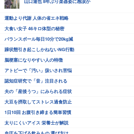
山口達也 8年ぶり楽器姿に感涙か
運動より代謝 人体の省エネ戦略
大食い女子 46キロ体型の秘密
バランスボール毎日10分で20kg減
躁状態引き起こしかねないNG行動
脳梗塞になりやすい人の特徴
アトピーで「汚い」扱いされ苦悩
認知症研究で「音」注目される
夫の「産後うつ」にみられる症状
大豆を摂取してストレス過食防止
1日10回 お腹引き締まる簡単習慣
太りにくいアイス 栄養士が解説
血圧を下げる飲みもの 選び方は