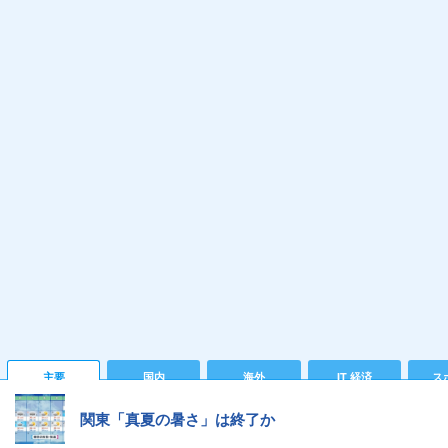
主要
国内
海外
IT 経済
ス
関東「真夏の暑さ」は終了か