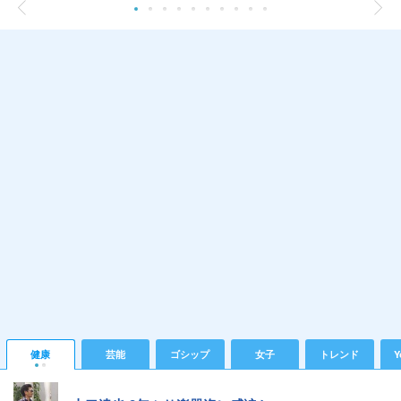
健康
芸能
ゴシップ
女子
トレンド
Y