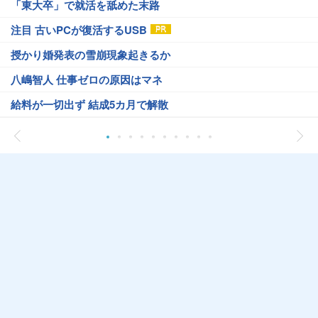
「東大卒」で就活を舐めた末路
注目 古いPCが復活するUSB
授かり婚発表の雪崩現象起きるか
八嶋智人 仕事ゼロの原因はマネ
給料が一切出ず 結成5カ月で解散