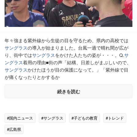
年々強まる紫外線から生徒の目を守るため、県内の高校では
サングラス
の導入が始まりました。台風一過で晴れ間が広が
り、街中では
サングラス
をかけた人たちの姿が・・・。Q.
サ
ングラス
着用の理由■街の声「結構、日差しがまぶしいので、
サングラス
かけたほうが目の保護になって。」「紫外線で目
が痛くなったりとかするか
続きを読む
#国内ニュース
#サングラス
#子どもの教育
#トレンド
#広島県