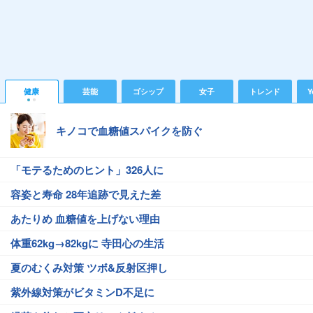
健康
芸能
ゴシップ
女子
トレンド
Y
キノコで血糖値スパイクを防ぐ
「モテるためのヒント」326人に
容姿と寿命 28年追跡で見えた差
あたりめ 血糖値を上げない理由
体重62kg→82kgに 寺田心の生活
夏のむくみ対策 ツボ&反射区押し
紫外線対策がビタミンD不足に