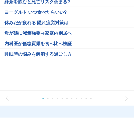
緑茶を飲むと死亡リスク低まる?
ヨーグルト いつ食べたらいい?
休みだが疲れる 隠れ疲労対策は
母が娘に減量強要→家庭内別居へ
内科医が低糖質麺を食べ比べ検証
睡眠時の悩みを解消する過ごし方