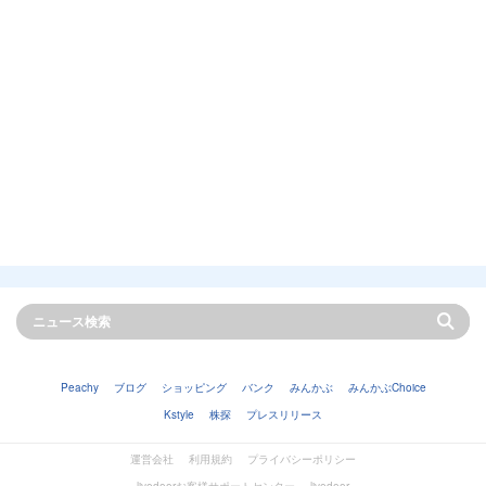
Peachy
ブログ
ショッピング
バンク
みんかぶ
みんかぶChoice
Kstyle
株探
プレスリリース
運営会社
利用規約
プライバシーポリシー