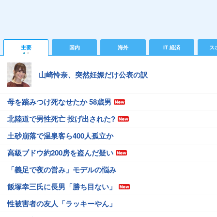
主要
国内
海外
IT 経済
ス
山崎怜奈、突然妊娠だけ公表の訳
母を踏みつけ死なせたか 58歳男
北陸道で男性死亡 投げ出された?
土砂崩落で温泉客ら400人孤立か
高級ブドウ約200房を盗んだ疑い
「義足で夜の営み」モデルの悩み
飯塚幸三氏に長男「勝ち目ない」
性被害者の友人「ラッキーやん」