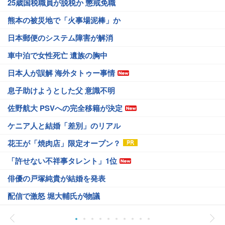
25歳国税職員が脱税か 懲戒免職
熊本の被災地で「火事場泥棒」か
日本郵便のシステム障害が解消
車中泊で女性死亡 遺族の胸中
日本人が誤解 海外タトゥー事情
息子助けようとした父 意識不明
佐野航大 PSVへの完全移籍が決定
ケニア人と結婚「差別」のリアル
花王が「焼肉店」限定オープン？
「許せない不祥事タレント」1位
俳優の戸塚純貴が結婚を発表
配信で激怒 堀大輔氏が物議