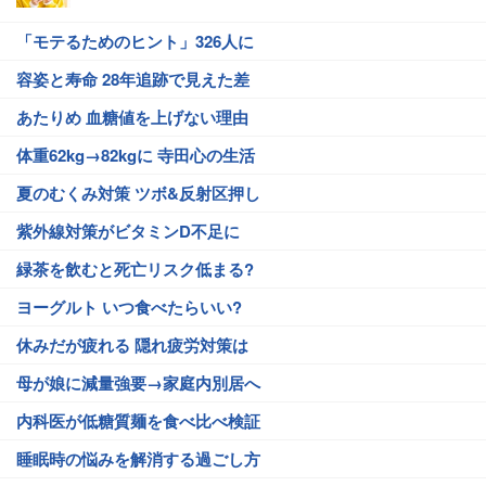
「モテるためのヒント」326人に
容姿と寿命 28年追跡で見えた差
あたりめ 血糖値を上げない理由
体重62kg→82kgに 寺田心の生活
夏のむくみ対策 ツボ&反射区押し
紫外線対策がビタミンD不足に
緑茶を飲むと死亡リスク低まる?
ヨーグルト いつ食べたらいい?
休みだが疲れる 隠れ疲労対策は
母が娘に減量強要→家庭内別居へ
内科医が低糖質麺を食べ比べ検証
睡眠時の悩みを解消する過ごし方