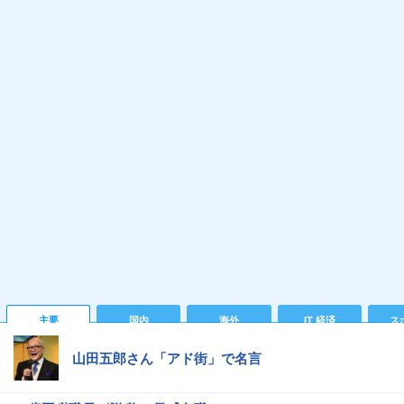
主要
国内
海外
IT 経済
ス
山田五郎さん「アド街」で名言