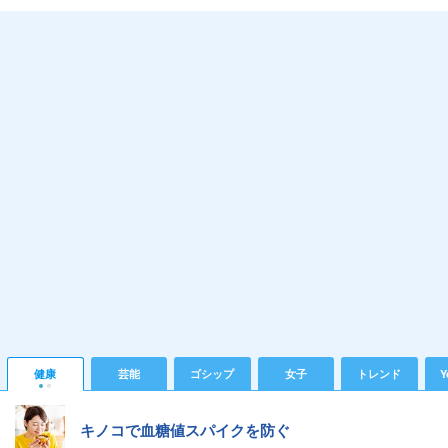
健康
芸能
ゴシップ
女子
トレンド
Y
キノコで血糖値スパイクを防ぐ