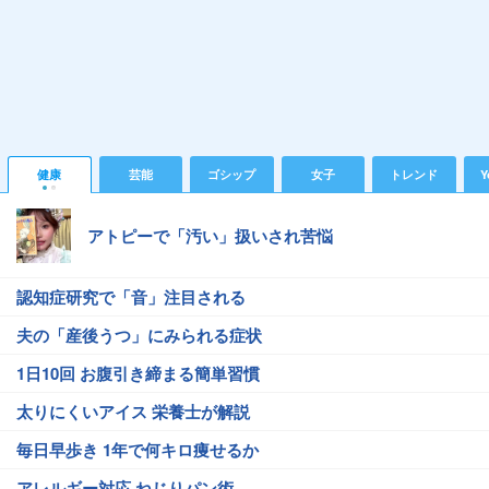
健康
芸能
ゴシップ
女子
トレンド
Y
アトピーで「汚い」扱いされ苦悩
認知症研究で「音」注目される
夫の「産後うつ」にみられる症状
1日10回 お腹引き締まる簡単習慣
太りにくいアイス 栄養士が解説
毎日早歩き 1年で何キロ痩せるか
アレルギー対応 ねじりパン術