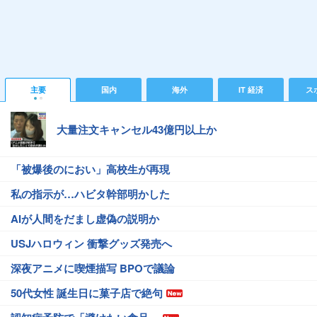
主要
国内
海外
IT 経済
ス
大量注文キャンセル43億円以上か
「被爆後のにおい」高校生が再現
私の指示が…ハビタ幹部明かした
AIが人間をだまし虚偽の説明か
USJハロウィン 衝撃グッズ発売へ
深夜アニメに喫煙描写 BPOで議論
50代女性 誕生日に菓子店で絶句