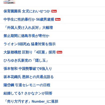
保育園園長 女児にわいせつか
中学生に性的暴行か 56歳男逮捕
「外国人受け入れ反対」大幅増
禁止期間に徳島市長が寄付か
ライオン3頭死ぬ 猛暑対策を指示
大阪都構想 区割り「4区案」採用
ひろゆき氏新党の「隠し玉」
張本智和 中国勢撃破で8強入り
坂本花織氏 恩師との共通点語る
陽岱鋼 引退セレモニーの日程
結婚してる? さかなクンが回答
「売り方汚すぎ」Number_iに落胆