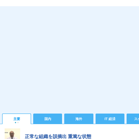
主要
国内
海外
IT 経済
ス
正常な組織を誤摘出 重篤な状態