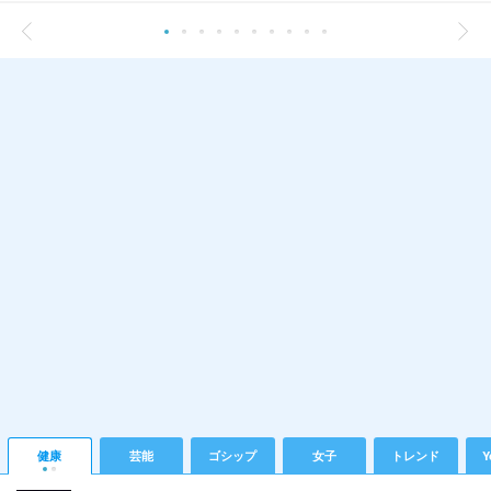
健康
芸能
ゴシップ
女子
トレンド
Y