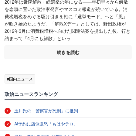
2012年は衆院解散・総選挙の年になる――年初早々から解散
を念頭に置いた政治家発言やマスコミ報道が続いている。消
費税増税をめぐる駆け引きを軸に「選挙モード」へと「風」
が吹き始めたようだ。「解散Xデー」としては、野田政権が
2012年3月に消費税増税へ向けた関連法案を提出した後、行き
詰まって「4月にも解散」といっ
続きを読む
#国内ニュース
政治ニュースランキング
玉川氏の「警察官が死刑」に批判
1
AI予約に店側激怒「もはやテロ」
2