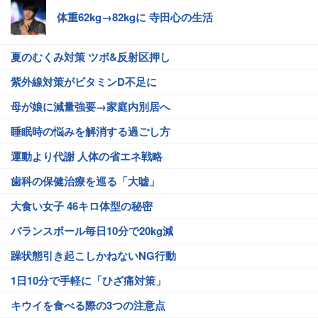
体重62kg→82kgに 寺田心の生活
夏のむくみ対策 ツボ&反射区押し
紫外線対策がビタミンD不足に
母が娘に減量強要→家庭内別居へ
睡眠時の悩みを解消する過ごし方
運動より代謝 人体の省エネ戦略
歯科の保健治療を巡る「大嘘」
大食い女子 46キロ体型の秘密
バランスボール毎日10分で20kg減
躁状態引き起こしかねないNG行動
1日10分で手軽に「ひざ痛対策」
キウイを食べる際の3つの注意点