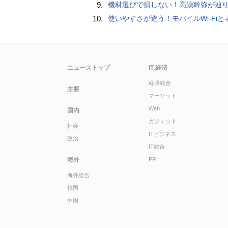
9.
機材選びで損しない！高須幹弥が辿り着いた「大当り」の神マイ
10.
使いやすさが違う！モバイルWi-FiとネットHDD【PC-DIY 
ニューストップ
IT 経済
経済総合
主要
マーケット
Web
国内
ガジェット
社会
ITビジネス
政治
IT総合
海外
PR
海外総合
韓国
中国