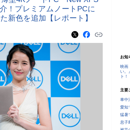
紹介！プレミアムノートPCに
た新色を追加【レポート】
お知
映画
い。
ト！
主要
車中
愛知
猛暑
息子
被災