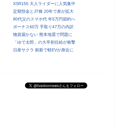
XSR155 大人ライダーに人気集中
定期預金とJT株 20年で差が拡大
80代父のスマホ代 年5万円節約へ
ボーナス60万 手取り47万の内訳
物資届かない 熊本地震で問題に
「ゆで太郎」の大卒初任給が衝撃
日産サクラ 刷新で軽EVが身近に