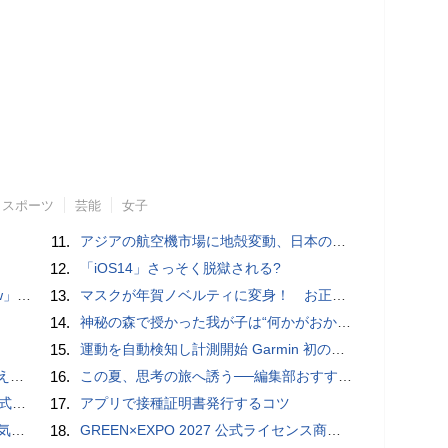
スポーツ
芸能
女子
11.
アジアの航空機市場に地殻変動、日本のサプライヤーに影響も
12.
「iOS14」さっそく脱獄される?
言われる？
13.
マスクが年賀ノベルティに変身！ お正月特別パッケージの注文受付開始
14.
神秘の森で授かった我が子は“何かがおかしい”『ナイトボーン -夜哭-』本編映像解禁 母の絶叫顔うちわが全国の劇場に［ホラー通信］
15.
運動を自動検知し計測開始 Garmin 初のスマートバンドを発売 10日間のロングバッテリーで手間いらず
4選
16.
この夏、思考の旅へ誘う──編集部おすすめの7冊：WIRED BOOK GUIDE
レビュー
17.
アプリで接種証明書発行するコツ
8/8
18.
GREEN×EXPO 2027 公式ライセンス商品！初の「トゥンクトゥンク」公式LINEスタンプ、販売開始