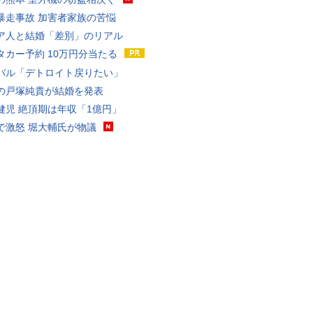
暴走事故 加害者家族の苦悩
ア人と結婚「差別」のリアル
タカー予約 10万円分当たる
バル「デトロイト戻りたい」
の戸塚純貴が結婚を発表
健児 絶頂期は年収「1億円」
で激怒 堀大輔氏が物議