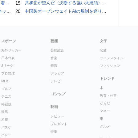
クとは
19.
共和党が望んだ〈決断する強い大統領〉が統治するアメリカの到来──「アメリカン・ドッペルゲンガー」by 池田純一#14
秋の陣】
20.
中国製オープンウェイトAIの規制を巡り、シリコンバレーで意見が二分
スポーツ
芸能
女子
海外サッカー
芸能総合
恋愛
日本代表
音楽
ライフスタイル
Jリーグ
韓流
ファッション
プロ野球
グラビア
トレンド
MLB
テレビ
本
ゴルフ
ゴシップ
教育・仕事
テニス
からだ
格闘技
映画
マネー
競馬
レビュー
車
相撲
プレゼント
グルメ
バスケ
特集
バレー