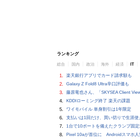
ランキング
総合
国内
政治
海外
経済
IT
1.
楽天銀行アプリでカード請求額も
2.
Galaxy Z Fold8 Ultra辛口評価も
3.
藤原竜也さん、「SKYSEA Client View」新CMで「AI労務改善」をアピール 働き方をAIが分析したら「すぐに休んで」と
4.
KDDIローミング終了 楽天の課題
5.
ワイモバイル 単身割引は1年限定
6.
支払いは1回だけ、買い切りで生涯使えるプランがあるオンラインストレージ
7.
1台で10ポートを備えたクランプ固定式電源タップ「Anker Nano Power Strip (10-in-1, 70W, クランプ式)」
8.
Pixel 10aが首位に Androidスマホ人気ランキングTOP10 2026/