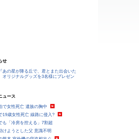
らせ
『あの星が降る丘で、君とまた出会いた
』オリジナルグッズを3名様にプレゼン
ニュース
泊で女性死亡 遺族の胸中
で19歳女性死亡 線路に侵入?
でも「冷房を控える」7割超
助けようとした父 意識不明
の熊本 室外機の窃盗相次ぐ