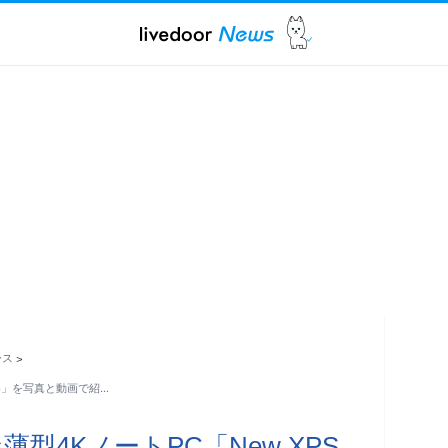
ース
>
13」を写真と動画で紹…
型4KノートPC「New XPS