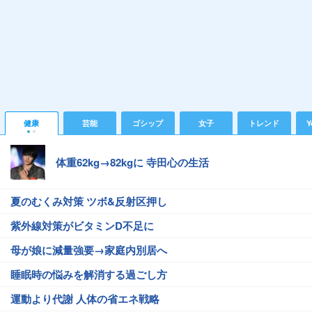
健康
芸能
ゴシップ
女子
トレンド
Y
体重62kg→82kgに 寺田心の生活
夏のむくみ対策 ツボ&反射区押し
紫外線対策がビタミンD不足に
母が娘に減量強要→家庭内別居へ
睡眠時の悩みを解消する過ごし方
運動より代謝 人体の省エネ戦略