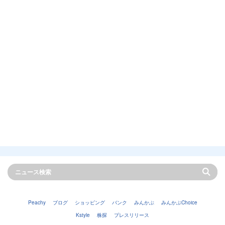
Peachy
ブログ
ショッピング
バンク
みんかぶ
みんかぶChoice
Kstyle
株探
プレスリリース