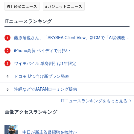
#IT 経済ニュース
#ガジェットニュース
ITニュースランキング
藤原竜也さん、「SKYSEA Client View」新CMで「AI労務改善」をアピール 働き方をAIが分析したら「すぐに休んで」と言われる？
1
iPhone高騰 ペイディで月払い
2
ワイモバイル 単身割引は1年限定
3
ドコモ U15向け新プラン発表
4
沖縄などでJAPANローミング提供
5
ITニュースランキングをもっと見る
画像アクセスランキング
中日が新庄監督招聘を検討か