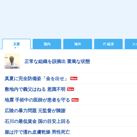
主要
国内
海外
IT 経済
ス
正常な組織を誤摘出 重篤な状態
真夏に完全防備姿「金を出せ」
敷地内で義父はねる 意識不明
地震 手術中の医師が患者を守る
広陵の暴力問題 元監督が陳謝
石川の最低賃金 国の目安上回る
服は汗で濡れ皮膚乾燥 男性死亡