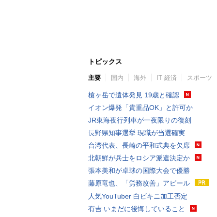
トピックス
主要
国内
海外
IT 経済
スポーツ
槍ヶ岳で遺体発見 19歳と確認
イオン爆発「貴重品OK」と許可か
JR東海夜行列車が一夜限りの復刻
長野県知事選挙 現職が当選確実
台湾代表、長崎の平和式典を欠席
北朝鮮が兵士をロシア派遣決定か
張本美和が卓球の国際大会で優勝
藤原竜也、「労務改善」アピール
人気YouTuber 白ビキニ加工否定
有吉 いまだに後悔していること