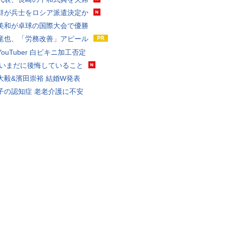
鮮が兵士をロシア派遣決定か
美和が卓球の国際大会で優勝
竜也、「労務改善」アピール
ouTuber 白ビキニ加工否定
 いまだに後悔していること
大毅&濱田崇裕 結婚W発表
子の認知症 老老介護に不安