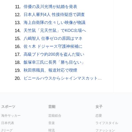
11.
俳優の及川光博が結婚を発表
12.
日本人審判4人 性接待疑惑で調査
13.
海上自衛隊の生々しい映像が物議
14.
天竺鼠「元天竺鼠」でKOC出場へ
15.
八嶋智人 仕事ゼロの原因はマネ
16.
佐々木 ドジャース守護神候補に
17.
高級ブドウ約200房を盗んだ疑い
18.
飯塚幸三氏に長男「勝ち目ない」
19.
秋田県職員、報道対応で喫煙
20.
ビニールハウスからシャインマスカット約200房を盗んだ疑い ネットで販売か 無職の男（42）逮捕 岡山県警
スポーツ
芸能
女子
海外サッカー
芸能総合
恋愛
日本代表
音楽
ライフスタイル
Jリーグ
韓流
ファッション