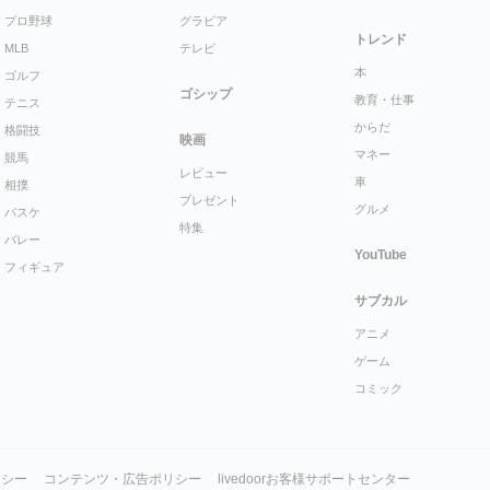
プロ野球
グラビア
トレンド
MLB
テレビ
本
ゴルフ
ゴシップ
教育・仕事
テニス
からだ
格闘技
映画
マネー
競馬
レビュー
車
相撲
プレゼント
グルメ
バスケ
特集
バレー
YouTube
フィギュア
サブカル
アニメ
ゲーム
コミック
リシー
コンテンツ・広告ポリシー
livedoorお客様サポートセンター