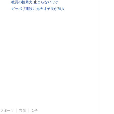
教員の性暴力 止まらないワケ
ガッポリ建設に元天才子役が加入
スポーツ
芸能
女子