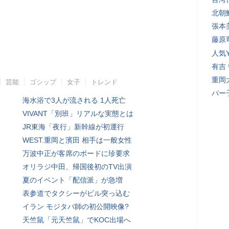
北朝
張本
藤原
人気Y
有吉
重岡
芸能
ゴシップ
女子
トレンド
パー
海水浴で3人が流される 1人死亡
VIVANT「別班」リアルな実態とは
JR東海「夜行」新幹線が初運行
WEST.重岡と濱田 相手は一般女性
万波中正が客席のボードに珍要求
オリラジ中田、帰国後初のTV出演
夏のイベント「配信派」が急増
表参道でタクシーがビル突っ込む
イラン モジタバ師の初公開映像?
天竺鼠「元天竺鼠」でKOC出場へ