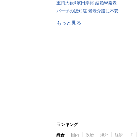
重岡大毅&濱田崇裕 結婚W発表
パー子の認知症 老老介護に不安
もっと見る
ランキング
総合
国内
政治
海外
経済
IT