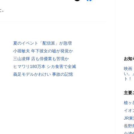
た。
夏のイベント「配信派」が急増
小堀敏夫 年下彼女の嘘が発覚か
三山凌輝 店も俳優業も苦境か
お知
ヒマワリ180万本 シカ食害で全滅
映画
い。
義足モデルかわけい 事故の記憶
ト！
主要
槍ヶ
イオ
JR
長野
台湾