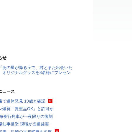
らせ
『あの星が降る丘で、君とまた出会いた
』オリジナルグッズを3名様にプレゼン
ニュース
岳で遺体発見 19歳と確認
ン爆発「貴重品OK」と許可か
東海夜行列車が一夜限りの復刻
県知事選挙 現職が当選確実
代表、長崎の平和式典を欠席