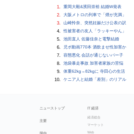
1.
重岡大毅&濱田崇裕 結婚W発表
2.
大阪メトロの列車で「煙が充満」
3.
山崎怜奈、突然妊娠だけ公表の訳
4.
性被害者の友人「ラッキーやん」
5.
池田直人 佐藤佳奈と電撃結婚
6.
児ポ動画770本 酒飲ませ性加害か
7.
容態悪化 会話が通じないパー子
8.
池袋暴走事故 加害者家族の苦悩
9.
体重62kg→82kgに 寺田心の生活
10.
ケニア人と結婚「差別」のリアル
ニューストップ
IT 経済
経済総合
主要
マーケット
Web
国内