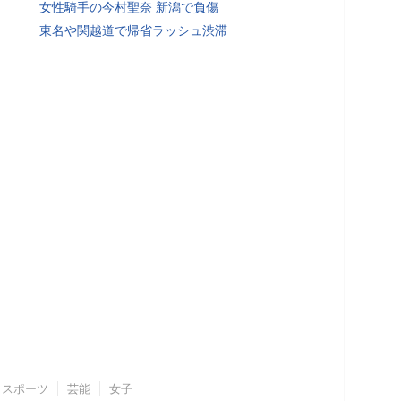
女性騎手の今村聖奈 新潟で負傷
東名や関越道で帰省ラッシュ渋滞
スポーツ
芸能
女子