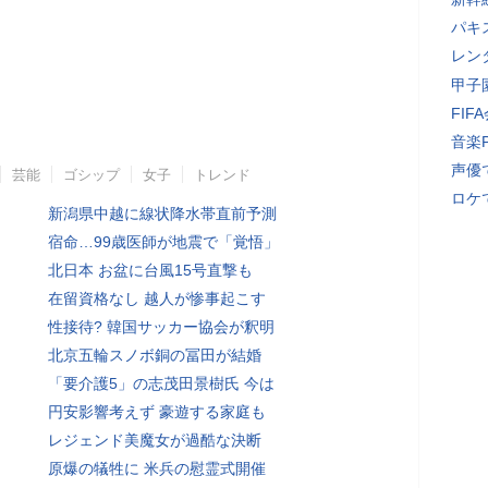
パキ
レン
甲子
FI
音楽
声優
芸能
ゴシップ
女子
トレンド
ロケ
新潟県中越に線状降水帯直前予測
宿命…99歳医師が地震で「覚悟」
北日本 お盆に台風15号直撃も
在留資格なし 越人が惨事起こす
性接待? 韓国サッカー協会が釈明
北京五輪スノボ銅の冨田が結婚
「要介護5」の志茂田景樹氏 今は
円安影響考えず 豪遊する家庭も
レジェンド美魔女が過酷な決断
原爆の犠牲に 米兵の慰霊式開催