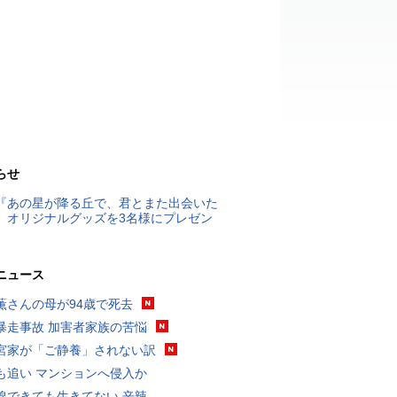
らせ
『あの星が降る丘で、君とまた出会いた
』オリジナルグッズを3名様にプレゼン
ニュース
薫さんの母が94歳で死去
暴走事故 加害者家族の苦悩
宮家が「ご静養」されない訳
も追い マンションへ侵入か
線できても生きてない 辛辣