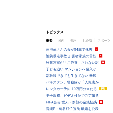
トピックス
主要
国内
海外
IT 経済
スポーツ
蓮池薫さんの母が94歳で死去
池袋暴走事故 加害者家族の苦悩
秋篠宮家が「ご静養」されない訳
子ども追い マンションへ侵入か
新幹線できても生きてない 辛辣
パキスタン、警察隊が千人殺害か
レンタカー予約 10万円分当たる
甲子園初、ビデオ検証で判定覆る
FIFA会長 愛人へ多額の金銭疑惑
音楽P・蔦谷好位置氏 離婚を公表