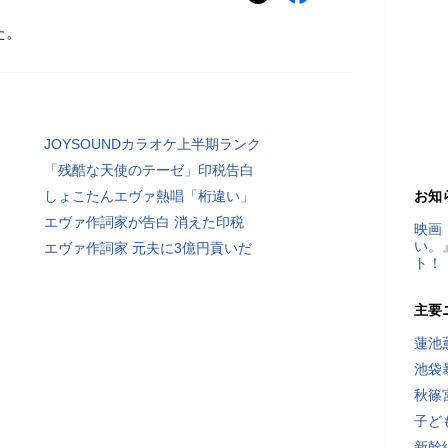
た。
JOYSOUNDカラオケ上半期ランク
「残酷な天使のテーゼ」印税告白
しょこたんエヴァ熱唱「桁違い」
お知
エヴァ作詞家が告白 消えた印税
映画
い。
エヴァ作詞家 元夫に3億円貢いだ
ト！
主要
蓮池
池袋
秋篠
子ど
新幹