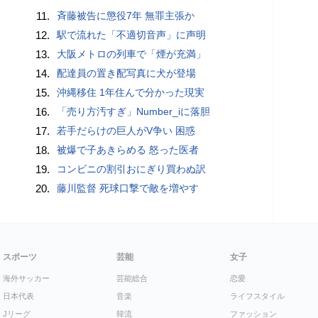
11.
斉藤被告に懲役7年 無罪主張か
12.
駅で流れた「不適切音声」に声明
13.
大阪メトロの列車で「煙が充満」
14.
配達員の置き配写真に犬が登場
15.
沖縄移住 1年住んで分かった現実
16.
「売り方汚すぎ」Number_iに落胆
17.
若手だらけの巨人がV争い 困惑
18.
被爆で子あきらめる 怒った医者
19.
コンビニの割引おにぎり買わぬ訳
20.
藤川監督 死球口撃で敵を増やす
スポーツ
芸能
女子
海外サッカー
芸能総合
恋愛
日本代表
音楽
ライフスタイル
Jリーグ
韓流
ファッション