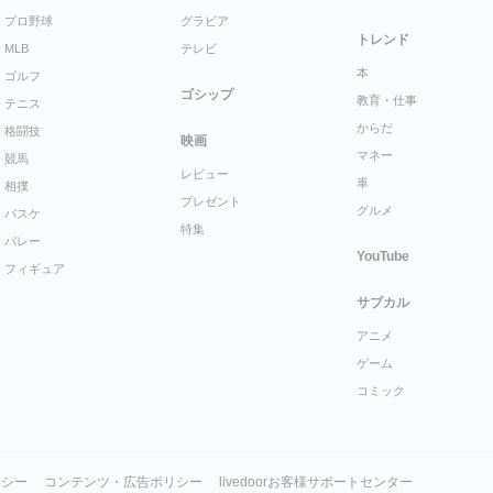
プロ野球
グラビア
トレンド
MLB
テレビ
本
ゴルフ
ゴシップ
教育・仕事
テニス
からだ
格闘技
映画
マネー
競馬
レビュー
車
相撲
プレゼント
グルメ
バスケ
特集
バレー
YouTube
フィギュア
サブカル
アニメ
ゲーム
コミック
リシー
コンテンツ・広告ポリシー
livedoorお客様サポートセンター