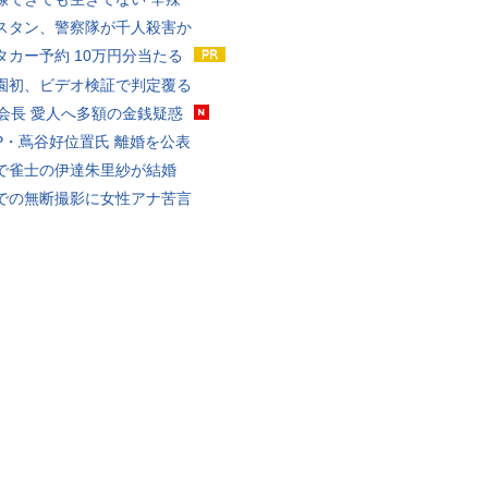
スタン、警察隊が千人殺害か
タカー予約 10万円分当たる
園初、ビデオ検証で判定覆る
FA会長 愛人へ多額の金銭疑惑
P・蔦谷好位置氏 離婚を公表
で雀士の伊達朱里紗が結婚
での無断撮影に女性アナ苦言