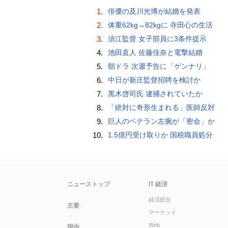
1.
俳優の及川光博が結婚を発表
2.
体重62kg→82kgに 寺田心の生活
3.
須江監督 女子部員に3条件提示
4.
池田直人 佐藤佳奈と電撃結婚
5.
朝ドラ 次週予告に「ゲンナリ」
6.
中日が新庄監督招聘を検討か
7.
黒木啓司氏 逮捕されていたか
8.
「絶対に奇形生まれる」医師反対
9.
巨人のベテラン左腕が「密会」か
10.
1.5億円受け取りか 国税職員処分
ニューストップ
IT 経済
経済総合
主要
マーケット
Web
国内