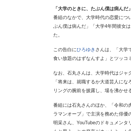
「大学のときに、たぶん僕は病んだ
番組のなかで、大学時代の恋愛につ
ぶん僕は病んだ」「大学4年間彼女
た。
この告白に
ひろゆき
さんは、「大学
食い放題のはずなんすよ」とツッコ
なお、石丸さんは、大学時代はジャ
「将来は、就職するか大道芸人にな
リングの腕前を披露し、場を沸かせ
番組には石丸さんのほか、「令和の
ラマンオーブ」で主演を務めた俳優の
明采さん、YouTubeのドキュメンタ