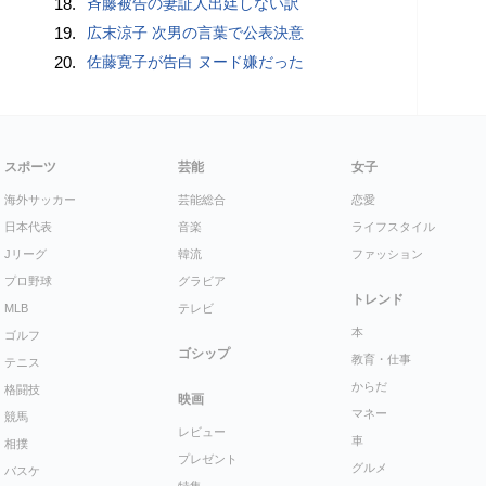
18.
斉藤被告の妻証人出廷しない訳
19.
広末涼子 次男の言葉で公表決意
20.
佐藤寛子が告白 ヌード嫌だった
スポーツ
芸能
女子
海外サッカー
芸能総合
恋愛
日本代表
音楽
ライフスタイル
Jリーグ
韓流
ファッション
プロ野球
グラビア
トレンド
MLB
テレビ
本
ゴルフ
ゴシップ
教育・仕事
テニス
からだ
格闘技
映画
マネー
競馬
レビュー
車
相撲
プレゼント
グルメ
バスケ
特集