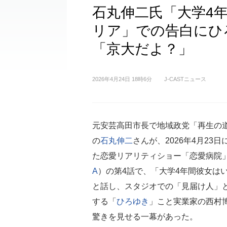
石丸伸二氏「大学4
リア」での告白にひ
「京大だよ？」
2026年4月24日 18時6分
J-CASTニュース
元安芸高田市長で地域政党「再生の
の
石丸伸二
さんが、2026年4月23
た恋愛リアリティショー「恋愛病院
A
）の第4話で、「大学4年間彼女は
と話し、スタジオでの「見届け人」
する「
ひろゆき
」こと実業家の西村
驚きを見せる一幕があった。