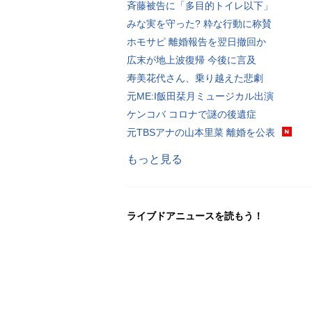
斉藤被告に「多目的トイレ以下」
みな実を守った? 粋な行動に称賛
ホモサピ 離婚報告を翌日撤回か
広末が地上波復帰 今後に言及
寿美花代さん、乗り越えた悲劇
元ME:I飯田栞月ミュージカル出演
ケンコバ コロナで謎の後遺症
元TBSアナの山本里菜 離婚を公表
もっと見る
ライブドアニュースを読もう！