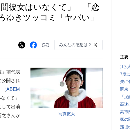
年間彼女はいなくて」 「恋
ろゆきツッコミ「ヤバい」
みんなの感想は？
主要
江別
道」前代表
7歳
日に公開され
夫に
」（
ABEM
関東
「泥
いなくて」
高速
として出演
高市
写真拡大
博之さんが
家の
露 