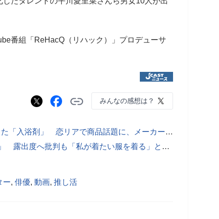
したタレントの平川愛里菜さんら男女10人が出
ube番組「ReHacQ（リハック）」プロデューサ
みんなの感想は？
相手は元ミス東大...石丸伸二氏が贈った「入浴剤」 恋リアで商品話題に、メーカー想定超えの注文増「一時的に品切れ」も
人気YouTuberに「下品」「胸しまえ」 露出度へ批判も「私が着たい服を着る」と反論
ター
,
俳優
,
動画
,
推し活