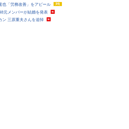
竜也「労務改善」をアピール
T48元メンバーが結婚を発表
カン 三原重夫さんを追悼