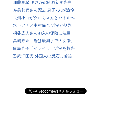
加藤夏希 まさかの馴れ初め告白
寿美花代さん死去 息子2人が追悼
長州小力がクロちゃんとバトルへ
水卜アナと中村倫也 近況が話題
桐谷広人さん加入の保険に注目
高嶋政宏「母は最期まで大女優」
飯島直子「イライラ」近況を報告
乙武洋匡氏 外国人の反応に苦笑