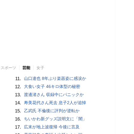
スポーツ
芸能
女子
11.
山口達也 8年ぶり楽器姿に感涙か
12.
大食い女子 46キロ体型の秘密
13.
渡邊渚さん 収録中にパニックか
14.
寿美花代さん死去 息子2人が追悼
15.
乙武氏 不倫後に評判が逆転か
16.
ちいかわ新グッズ説明文に「闇」
17.
広末が地上波復帰 今後に言及