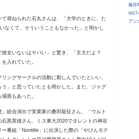
藤原
」
NG
いて尋ねられた石丸さんは、「大学のときに、た
アジ
はいなくて、そういうこともなかった」と明かし
で彼女いないはヤバい」と驚き、「京大だよ？
ミを入れていた。
グリングサークルの活動に勤しんでいたといい、
ろう」と思っていたとも明かした。また、ジャグ
る場面もあった。
虎」総合演出で実業家の桑田龍征さん、「ウルト
石黒英雄さん、ミス東大2020でタレントの神谷
リー番組「Nontitle」に出演した際の「やけんモテ