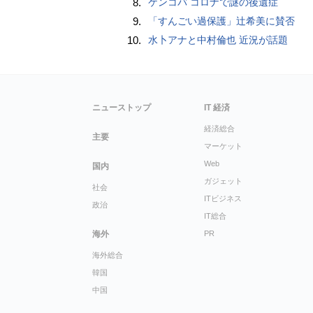
8.
ケンコバ コロナで謎の後遺症
9.
「すんごい過保護」辻希美に賛否
10.
水卜アナと中村倫也 近況が話題
ニューストップ
IT 経済
経済総合
主要
マーケット
Web
国内
ガジェット
社会
ITビジネス
政治
IT総合
海外
PR
海外総合
韓国
中国