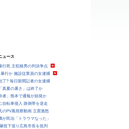
ニュース
暴行死 主犯格男の判決争点
に暴行か 施設従業員の女逮捕
包丁? 毎日新聞記者の女逮捕
「真夏の暑さ」は終了か
酔者」熊本で通報が頻発か
に自転車侵入 路側帯を逆走
氏のPV風視察動画 立憲激怒
隣が民泊「トラウマなった」
原爆投下巡り広島市長を批判