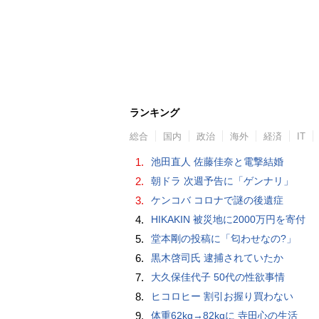
ランキング
総合
国内
政治
海外
経済
IT
1.
池田直人 佐藤佳奈と電撃結婚
2.
朝ドラ 次週予告に「ゲンナリ」
3.
ケンコバ コロナで謎の後遺症
4.
HIKAKIN 被災地に2000万円を寄付
5.
堂本剛の投稿に「匂わせなの?」
6.
黒木啓司氏 逮捕されていたか
7.
大久保佳代子 50代の性欲事情
8.
ヒコロヒー 割引お握り買わない
9.
体重62kg→82kgに 寺田心の生活