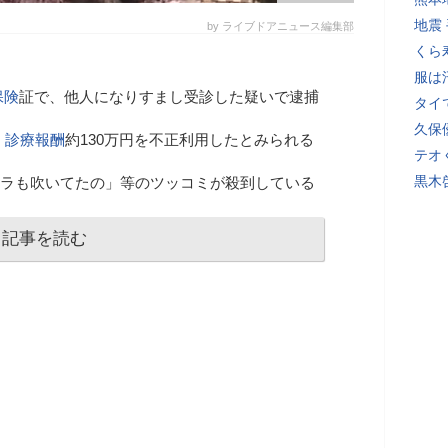
地震
by ライブドアニュース編集部
くら
服は
保険
証で、他人になりすまし受診した疑いで逮捕
タイ
久保
、
診療報酬
約130万円を不正利用したとみられる
テオ
黒木
「ホラも吹いてたの」等のツッコミが殺到している
記事を読む