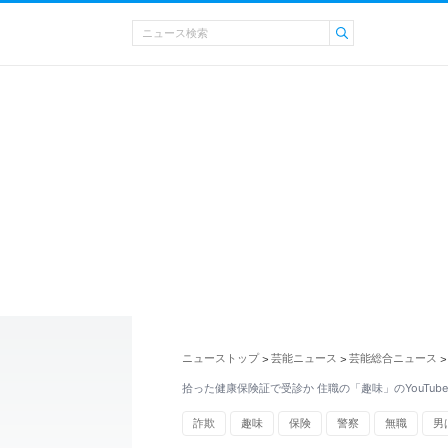
ニューストップ
芸能ニュース
芸能総合ニュース
>
>
>
拾った健康保険証で受診か 住職の「趣味」のYouTub
詐欺
趣味
保険
警察
無職
男
警視庁