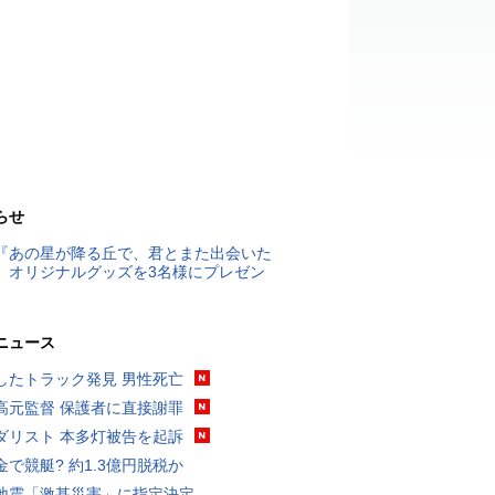
らせ
『あの星が降る丘で、君とまた出会いた
』オリジナルグッズを3名様にプレゼン
ニュース
したトラック発見 男性死亡
高元監督 保護者に直接謝罪
ダリスト 本多灯被告を起訴
金で競艇? 約1.3億円脱税か
地震「激甚災害」に指定決定