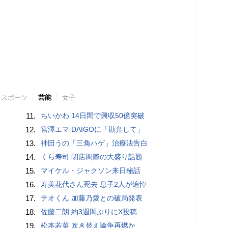
スポーツ
芸能
女子
11.
ちいかわ 14日間で興収50億突破
12.
宮澤エマ DAIGOに「勘弁して」
13.
神田うの「三角ハゲ」治療法告白
14.
くら寿司 閉店間際の大盛り話題
15.
マイケル・ジャクソン来日秘話
16.
寿美花代さん死去 息子2人が追悼
17.
テオくん 加藤乃愛との破局発表
18.
佐藤二朗 約3週間ぶりにX投稿
19.
松本若菜 吹き替え論争再燃か