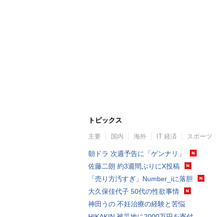
トピックス
主要
国内
海外
IT 経済
スポーツ
朝ドラ 次週予告に「ゲンナリ」
佐藤二朗 約3週間ぶりにX投稿
「売り方汚すぎ」Number_iに落胆
大久保佳代子 50代の性欲事情
神田うの 不妊治療の経験と苦悩
HIKAKIN 被災地に2000万円を寄付