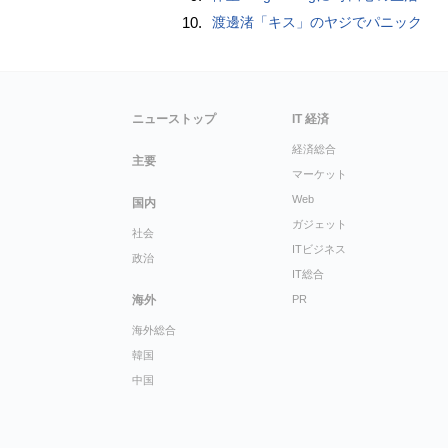
10.
渡邊渚「キス」のヤジでパニック
ニューストップ
IT 経済
経済総合
主要
マーケット
Web
国内
ガジェット
社会
ITビジネス
政治
IT総合
海外
PR
海外総合
韓国
中国