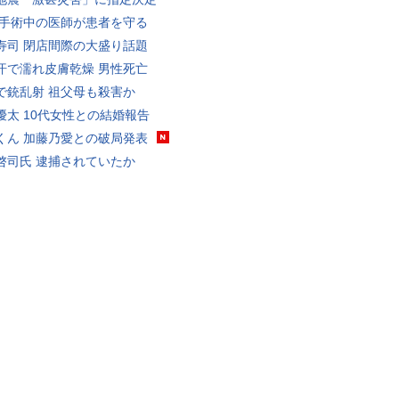
 手術中の医師が患者を守る
寿司 閉店間際の大盛り話題
汗で濡れ皮膚乾燥 男性死亡
で銃乱射 祖父母も殺害か
優太 10代女性との結婚報告
くん 加藤乃愛との破局発表
啓司氏 逮捕されていたか