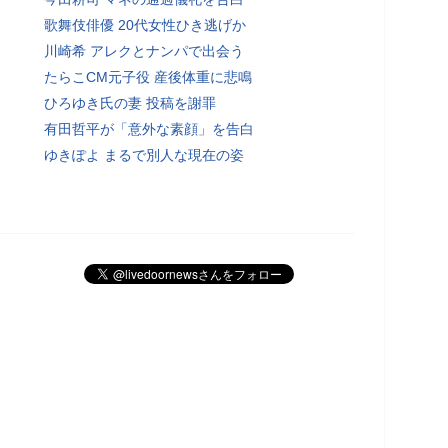
歌舞伎俳優 20代女性ひき逃げか
川崎希 アレクとナンパで出会う
たらこCM元子役 産後体重に悲鳴
ひろゆき氏の妻 投稿を謝罪
有田哲平が「意外な素顔」を告白
ゆきぽよ まるで別人な現在の姿