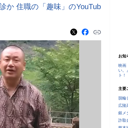
か 住職の「趣味」のYouTub
お知
映画
い。
ト！
主要
脱輪
広陵
銀メ
詐取
熊本