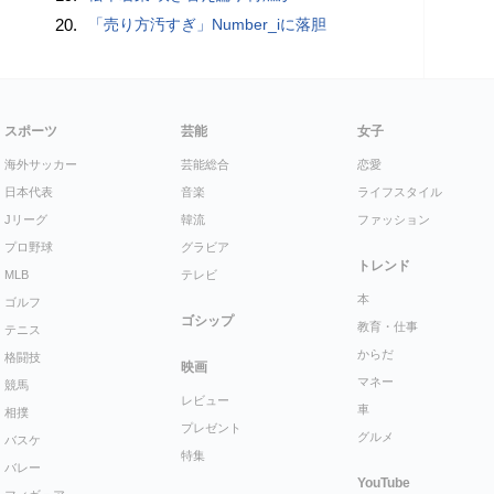
20.
「売り方汚すぎ」Number_iに落胆
スポーツ
芸能
女子
海外サッカー
芸能総合
恋愛
日本代表
音楽
ライフスタイル
Jリーグ
韓流
ファッション
プロ野球
グラビア
トレンド
MLB
テレビ
本
ゴルフ
ゴシップ
教育・仕事
テニス
からだ
格闘技
映画
マネー
競馬
レビュー
車
相撲
プレゼント
グルメ
バスケ
特集
バレー
YouTube