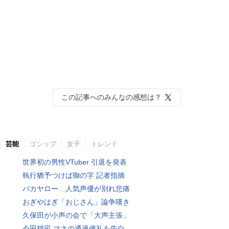
この記事へのみんなの感想は？
芸能
ゴシップ
女子
トレンド
世界初の男性VTuber 引退を発表
執行猶予つけば御の字 記者指摘
バカヤロー…人気声優が別れ悲痛
おぎやはぎ「おじさん」論争嘆き
久保田が小声の会で「大声主張」
今田耕司 マネの通過儀礼を告白