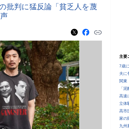
の批判に猛反論「貧乏人を蔑
の声
主要
7歳
夫に
関東
「泥
高速
立体
高市
家の
九州