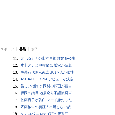
スポーツ
芸能
女子
11.
元TBSアナの山本里菜 離婚を公表
12.
水卜アナと中村倫也 近況が話題
13.
寿美花代さん死去 息子2人が追悼
14.
ASHA&KOKONA デビューが決定
15.
厳しい指摘で 岡村の顔面が蒼白
16.
福岡の議長 地震巡り不謹慎発言
17.
佐藤寛子が告白 ヌード嫌だった
18.
斉藤被告の妻証人出廷しない訳
19.
ケンコバ コロナで謎の後遺症