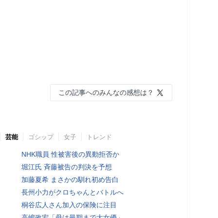
この記事へのみんなの感想は？
芸能
ゴシップ
女子
トレンド
NHK職員 性被害後の異動拒否か
堀江氏 斉藤被告の判決を予想
加藤夏希 まさかの馴れ初め告白
長州小力がクロちゃんとバトルへ
桐谷広人さん加入の保険に注目
高嶋政宏「母は最期まで大女優」