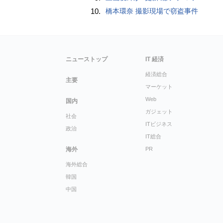
10.
橋本環奈 撮影現場で窃盗事件
ニューストップ
IT 経済
経済総合
主要
マーケット
Web
国内
ガジェット
社会
ITビジネス
政治
IT総合
海外
PR
海外総合
韓国
中国