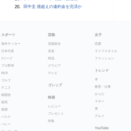
20.
田中圭 億超えの違約金を完済か
スポーツ
芸能
女子
海外サッカー
芸能総合
恋愛
日本代表
音楽
ライフスタイル
Jリーグ
韓流
ファッション
プロ野球
グラビア
トレンド
MLB
テレビ
本
ゴルフ
ゴシップ
教育・仕事
テニス
からだ
格闘技
映画
マネー
競馬
レビュー
車
相撲
プレゼント
グルメ
バスケ
特集
バレー
YouTube