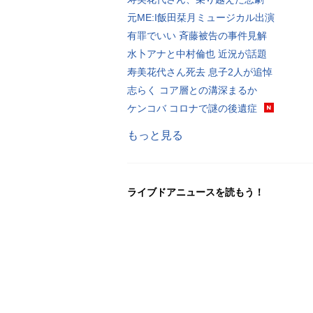
元ME:I飯田栞月ミュージカル出演
有罪でいい 斉藤被告の事件見解
水卜アナと中村倫也 近況が話題
寿美花代さん死去 息子2人が追悼
志らく コア層との溝深まるか
ケンコバ コロナで謎の後遺症
もっと見る
ライブドアニュースを読もう！