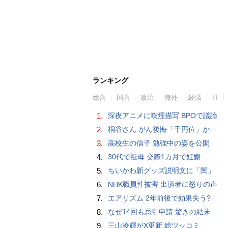
ランキング
総合
国内
政治
海外
経済
IT
1.
深夜アニメに喫煙描写 BPOで議論
2.
桐谷さん がん後悔「千円位」か
3.
高校生の信子 勉強中の姿を公開
4.
30代で祖母 交際1カ月で妊娠
5.
ちいかわ新グッズ説明文に「闇」
6.
NHK職員性被害 出演者に怒りの声
7.
エアリズム 2年前後で効果失う?
8.
なぜ14回も忌引申請 驚きの結末
9.
三山凌輝がX更新 総ツッコミ