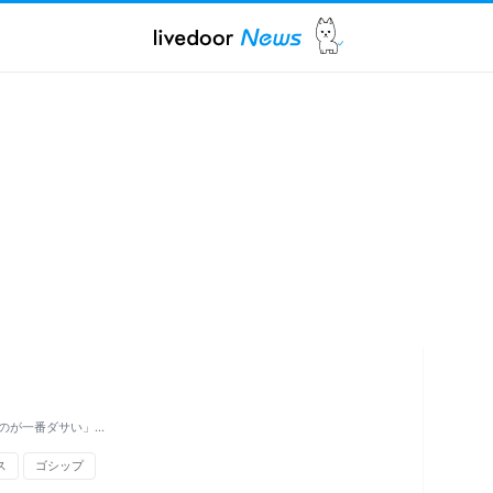
のが一番ダサい」…
ス
ゴシップ