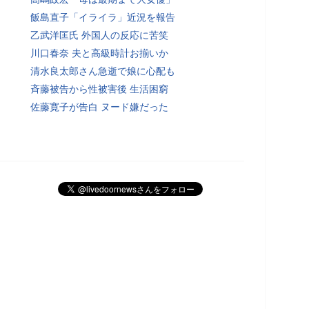
飯島直子「イライラ」近況を報告
乙武洋匡氏 外国人の反応に苦笑
川口春奈 夫と高級時計お揃いか
清水良太郎さん急逝で娘に心配も
斉藤被告から性被害後 生活困窮
佐藤寛子が告白 ヌード嫌だった