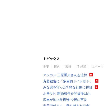
トピックス
主要
国内
海外
IT 経済
スポーツ
アジカン 三原重夫さんを追悼
斉藤被告に「多目的トイレ以下」
みな実を守った? 粋な行動に称賛
ホモサピ 離婚報告を翌日撤回か
広末が地上波復帰 今後に言及
寿美花代さん、乗り越えた悲劇