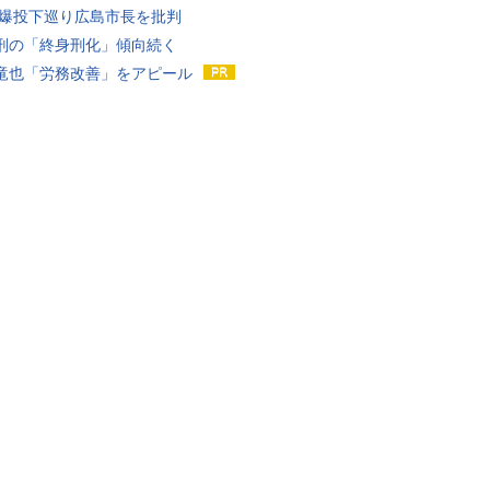
原爆投下巡り広島市長を批判
刑の「終身刑化」傾向続く
竜也「労務改善」をアピール