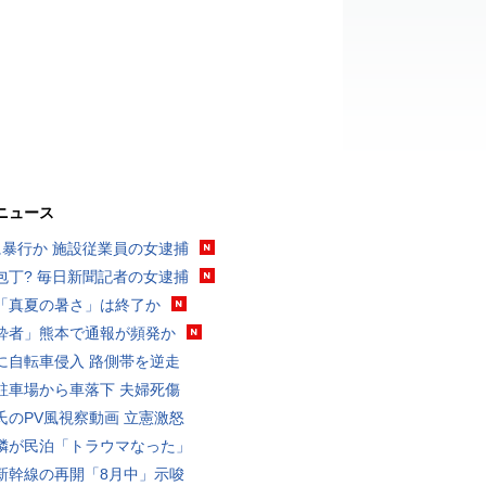
ニュース
に暴行か 施設従業員の女逮捕
包丁? 毎日新聞記者の女逮捕
「真夏の暑さ」は終了か
酔者」熊本で通報が頻発か
に自転車侵入 路側帯を逆走
駐車場から車落下 夫婦死傷
氏のPV風視察動画 立憲激怒
隣が民泊「トラウマなった」
新幹線の再開「8月中」示唆