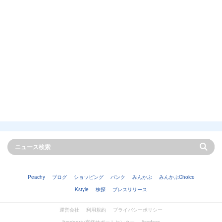
Peachy
ブログ
ショッピング
バンク
みんかぶ
みんかぶChoice
Kstyle
株探
プレスリリース
運営会社
利用規約
プライバシーポリシー