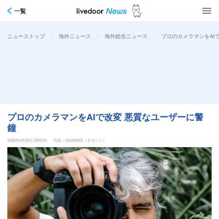
一覧
>
>
>
プロのカメラマンをAI
ニューストップ
海外ニュース
海外総合ニュース
プロのカメラマンをAIで改変 悪質なユーザーに警
鐘
2026年4月24日 23時0分
写真：GIGAZINE（ギガジン）