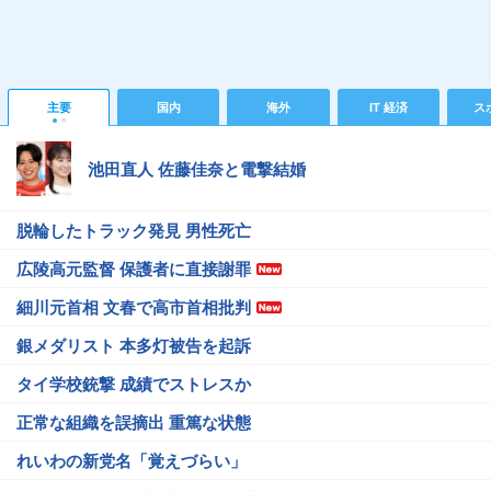
主要
国内
海外
IT 経済
ス
池田直人 佐藤佳奈と電撃結婚
脱輪したトラック発見 男性死亡
広陵高元監督 保護者に直接謝罪
細川元首相 文春で高市首相批判
銀メダリスト 本多灯被告を起訴
タイ学校銃撃 成績でストレスか
正常な組織を誤摘出 重篤な状態
れいわの新党名「覚えづらい」