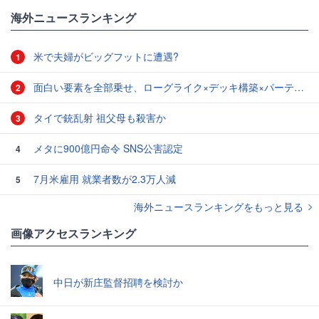
#Nicky
海外ニュースランキング
米で夫婦がビッグフットに遭遇?
1
面白い要素を全部乗せ、ローグライク×デッキ構築×パーティ制RPGの「Chrono Ark」を遊んでみた
2
タイで銃乱射 祖父母も殺害か
3
メタに900億円命令 SNS公害認定
4
7月米雇用 就業者数が2.3万人減
5
海外ニュースランキングをもっと見る
画像アクセスランキング
中日が新庄監督招聘を検討か