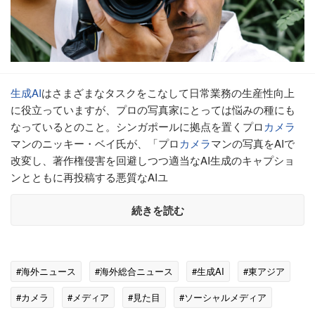
生成AI
はさまざまなタスクをこなして日常業務の生産性向上
に役立っていますが、プロの写真家にとっては悩みの種にも
なっているとのこと。シンガポールに拠点を置くプロ
カメラ
マンのニッキー・ベイ氏が、「プロ
カメラ
マンの写真をAIで
改変し、著作権侵害を回避しつつ適当なAI生成のキャプショ
ンとともに再投稿する悪質なAIユ
続きを読む
#海外ニュース
#海外総合ニュース
#生成AI
#東アジア
#カメラ
#メディア
#見た目
#ソーシャルメディア