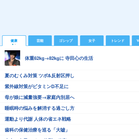
健康
芸能
ゴシップ
女子
トレンド
Y
体重62kg→82kgに 寺田心の生活
夏のむくみ対策 ツボ&反射区押し
紫外線対策がビタミンD不足に
母が娘に減量強要→家庭内別居へ
睡眠時の悩みを解消する過ごし方
運動より代謝 人体の省エネ戦略
歯科の保健治療を巡る「大嘘」