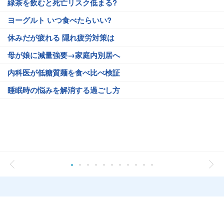
緑茶を飲むと死亡リスク低まる?
ヨーグルト いつ食べたらいい?
休みだが疲れる 隠れ疲労対策は
母が娘に減量強要→家庭内別居へ
内科医が低糖質麺を食べ比べ検証
睡眠時の悩みを解消する過ごし方