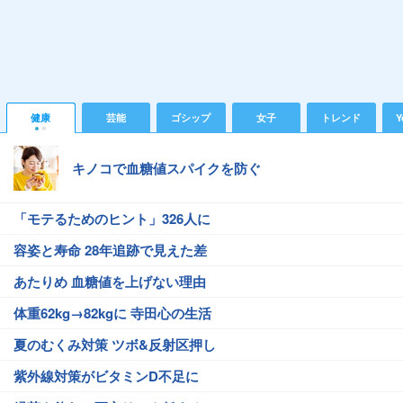
健康
芸能
ゴシップ
女子
トレンド
Y
キノコで血糖値スパイクを防ぐ
「モテるためのヒント」326人に
容姿と寿命 28年追跡で見えた差
あたりめ 血糖値を上げない理由
体重62kg→82kgに 寺田心の生活
夏のむくみ対策 ツボ&反射区押し
紫外線対策がビタミンD不足に