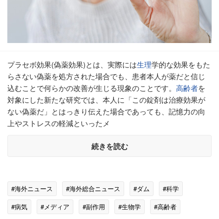
プラセボ効果(偽薬効果)とは、実際には
生理
学的な効果をもた
らさない偽薬を処方された場合でも、患者本人が薬だと信じ
込むことで何らかの改善が生じる現象のことです。
高齢者
を
対象にした新たな研究では、本人に「この錠剤は治療効果が
ない偽薬だ」とはっきり伝えた場合であっても、記憶力の向
上やストレスの軽減といったメ
続きを読む
#海外ニュース
#海外総合ニュース
#ダム
#科学
#病気
#メディア
#副作用
#生物学
#高齢者