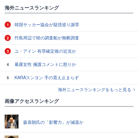
#生理
#心理学
海外ニュースランキング
韓国サッカー協会が疑惑巡り謝罪
1
竹島周辺で韓の調査船が無断調査
2
ユ・アイン 有罪確定後の近況か
3
暴露女性 擁護コメントに怒りか
4
KARAスンヨン 手の震え止まらず
5
海外ニュースランキングをもっと見る
画像アクセスランキング
森喜朗氏の「影響力」が減退か