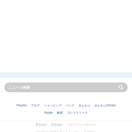
Peachy
ブログ
ショッピング
バンク
みんかぶ
みんかぶChoice
Kstyle
株探
プレスリリース
運営会社
利用規約
プライバシーポリシー