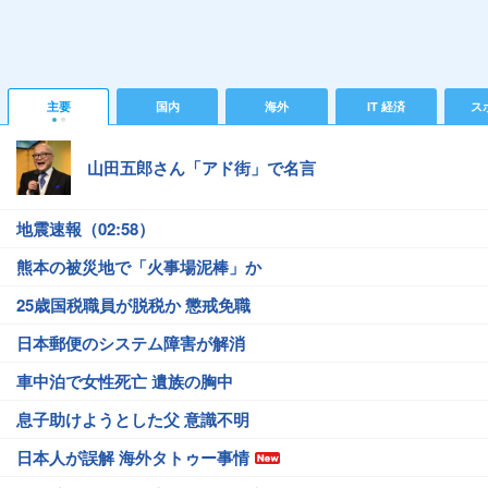
主要
国内
海外
IT 経済
ス
山田五郎さん「アド街」で名言
地震速報（02:58）
熊本の被災地で「火事場泥棒」か
25歳国税職員が脱税か 懲戒免職
日本郵便のシステム障害が解消
車中泊で女性死亡 遺族の胸中
息子助けようとした父 意識不明
日本人が誤解 海外タトゥー事情