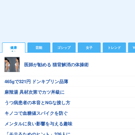
健康
芸能
ゴシップ
女子
トレンド
Y
医師が勧める 猫背解消の体操術
465gで321円 ドンキプリン品薄
麻辣湯 具材次第でカツ丼級に
うつ病患者の本音とNGな接し方
キノコで血糖値スパイクを防ぐ
メンタルに良い影響を与える趣味
「モテるためのヒント」326人に