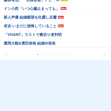
ドン小西「いつ心臓止まっても」
新人声優 結婚願望を吐露し反響
有吉 いまだに後悔していること
「VIVANT」ラストで裏切り者判明
重岡大毅&濱田崇裕 結婚W発表