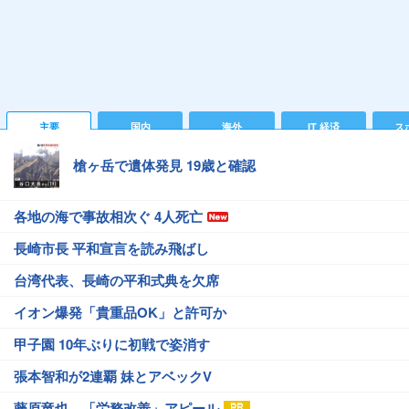
主要
国内
海外
IT 経済
ス
槍ヶ岳で遺体発見 19歳と確認
各地の海で事故相次ぐ 4人死亡
長崎市長 平和宣言を読み飛ばし
台湾代表、長崎の平和式典を欠席
イオン爆発「貴重品OK」と許可か
甲子園 10年ぶりに初戦で姿消す
張本智和が2連覇 妹とアベックV
藤原竜也、「労務改善」アピール