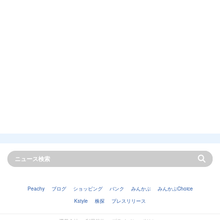
Peachy
ブログ
ショッピング
バンク
みんかぶ
みんかぶChoice
Kstyle
株探
プレスリリース