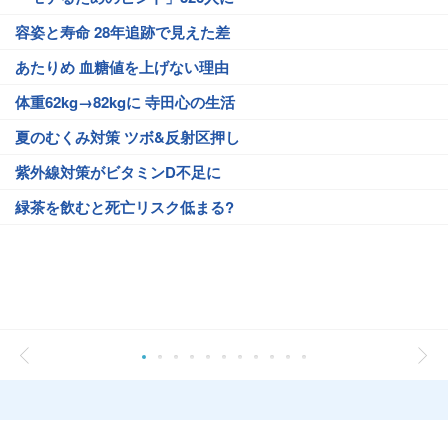
容姿と寿命 28年追跡で見えた差
あたりめ 血糖値を上げない理由
体重62kg→82kgに 寺田心の生活
夏のむくみ対策 ツボ&反射区押し
紫外線対策がビタミンD不足に
緑茶を飲むと死亡リスク低まる?