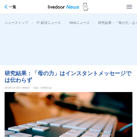
一覧
>
>
>
研究結果：「母の力」は
ニューストップ
IT 経済ニュース
Webニュース
研究結果：「母の力」はインスタントメッセージで
は伝わらず
2012年1月15日 13時0分
写真：WIRED.jp