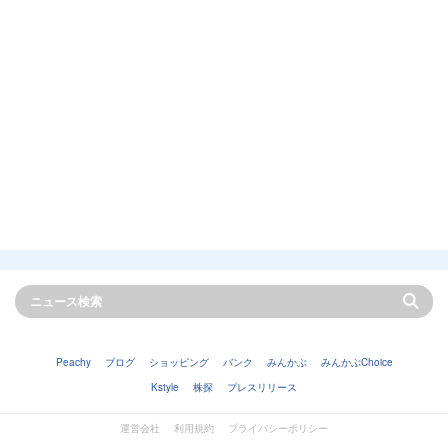
Peachy
ブログ
ショッピング
バンク
みんかぶ
みんかぶChoice
Kstyle
株探
プレスリリース
運営会社
利用規約
プライバシーポリシー