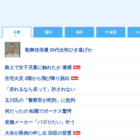
主要
国内
海外
IT 経済
ス
歌舞伎俳優 20代女性ひき逃げか
路上で女子児童に触れたか 逮捕
住宅火災 2階から飛び降り脱出
「戻れるなら戻って」許されない
玉川氏の「警察官が死刑」に批判
何だったの 転職でボーナス驚愕
老舗メーカー「バズりたい」叶う
大谷が異例の申し出 回収の背景