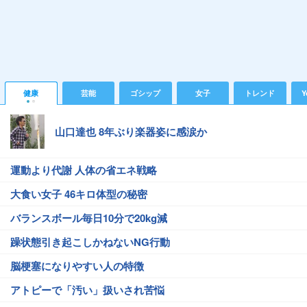
健康
芸能
ゴシップ
女子
トレンド
Y
山口達也 8年ぶり楽器姿に感涙か
運動より代謝 人体の省エネ戦略
大食い女子 46キロ体型の秘密
バランスボール毎日10分で20kg減
躁状態引き起こしかねないNG行動
脳梗塞になりやすい人の特徴
アトピーで「汚い」扱いされ苦悩