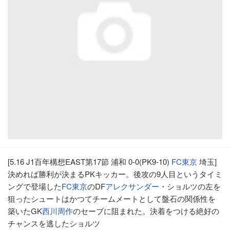
[5.16 J1百年構想EAST第17節 浦和 0-0(PK9-10)
FC東京
埼玉]
決めれば勝利が決まるPKキッカー。後攻の9人目というタイミ
ングで登場した
FC東京
のDF
アレクサンダー
・ショルツの左を
狙ったシュートはかつてチームメートとして盤石の関係性を
築いたGK
西川周作
のセーブに阻まれた。決着をつける絶好の
チャンスを逃したショルツ