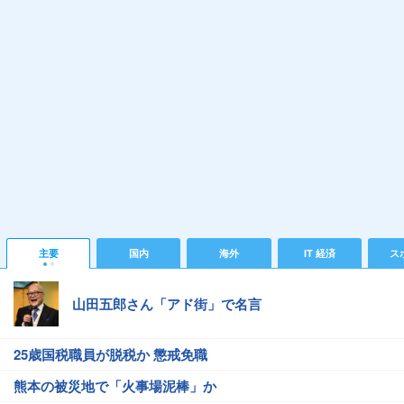
主要
国内
海外
IT 経済
ス
山田五郎さん「アド街」で名言
25歳国税職員が脱税か 懲戒免職
熊本の被災地で「火事場泥棒」か