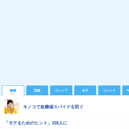
健康
芸能
ゴシップ
女子
トレンド
Y
キノコで血糖値スパイクを防ぐ
「モテるためのヒント」326人に