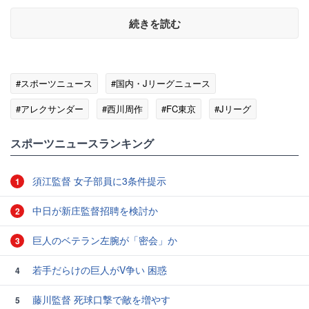
続きを読む
#スポーツニュース
#国内・Jリーグニュース
#アレクサンダー
#西川周作
#FC東京
#Jリーグ
スポーツニュースランキング
須江監督 女子部員に3条件提示
1
中日が新庄監督招聘を検討か
2
巨人のベテラン左腕が「密会」か
3
若手だらけの巨人がV争い 困惑
4
藤川監督 死球口撃で敵を増やす
5