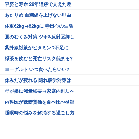
容姿と寿命 28年追跡で見えた差
あたりめ 血糖値を上げない理由
体重62kg→82kgに 寺田心の生活
夏のむくみ対策 ツボ&反射区押し
紫外線対策がビタミンD不足に
緑茶を飲むと死亡リスク低まる?
ヨーグルト いつ食べたらいい?
休みだが疲れる 隠れ疲労対策は
母が娘に減量強要→家庭内別居へ
内科医が低糖質麺を食べ比べ検証
睡眠時の悩みを解消する過ごし方