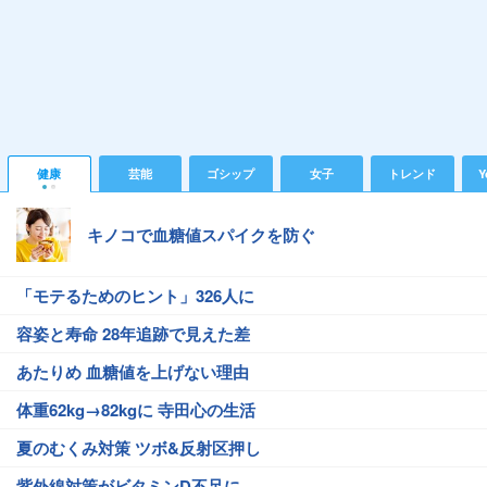
健康
芸能
ゴシップ
女子
トレンド
Y
キノコで血糖値スパイクを防ぐ
「モテるためのヒント」326人に
容姿と寿命 28年追跡で見えた差
あたりめ 血糖値を上げない理由
体重62kg→82kgに 寺田心の生活
夏のむくみ対策 ツボ&反射区押し
紫外線対策がビタミンD不足に