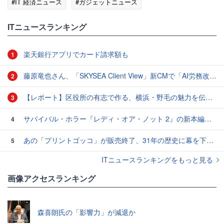
#IT 経済ニュース
#ガジェットニュース
ITニュースランキング
楽天銀行アプリでカード請求額も
1
藤原竜也さん、「SKYSEA Client View」新CMで「AI労務改善」をアピール 働き方をAIが分析したら「すぐに休んで」と言われる？
2
【レポート】区役所の有志で作る、横浜・野毛の魅力を伝えるCM
3
サバイバル・ホラー『レディ・オア・ノット 2』の新本編映像、【バスタイム編】が公開
4
あの「プリントゴッコ」が販売終了、31年の歴史に幕を下ろす
5
ITニュースランキングをもっと見る
画像アクセスランキング
森喜朗氏の「影響力」が減退か