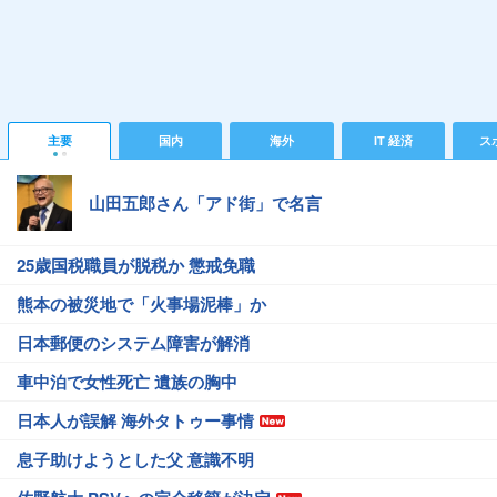
主要
国内
海外
IT 経済
ス
山田五郎さん「アド街」で名言
25歳国税職員が脱税か 懲戒免職
熊本の被災地で「火事場泥棒」か
日本郵便のシステム障害が解消
車中泊で女性死亡 遺族の胸中
日本人が誤解 海外タトゥー事情
息子助けようとした父 意識不明