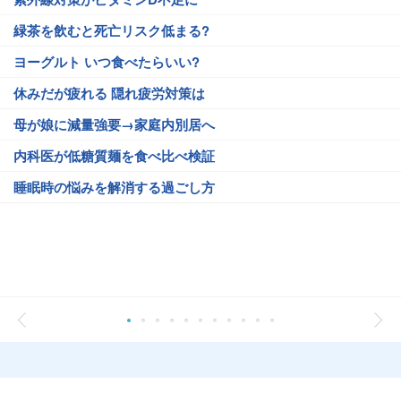
緑茶を飲むと死亡リスク低まる?
ヨーグルト いつ食べたらいい?
休みだが疲れる 隠れ疲労対策は
母が娘に減量強要→家庭内別居へ
内科医が低糖質麺を食べ比べ検証
睡眠時の悩みを解消する過ごし方