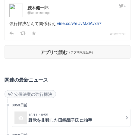
茂木健一郎
@kenichiromogi
強行採決なんて関係ねえ
vine.co/v/eUvMZiAvxh7
2015/9/17 17:34
アプリで読む
（アプリ限定記事）
関連の最新ニュース
安保法案の強行採決
3953日前
10/11 18:55
野党を非難した田嶋陽子氏に拍手