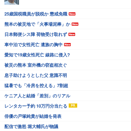
25歳国税職員が脱税か 懲戒免職
熊本の被災地で「火事場泥棒」か
日本郵便シス障 荷物受け取れず
車中泊で女性死亡 遺族の胸中
愛知で19歳女性死亡 線路に侵入?
被災の熊本 室外機の窃盗相次ぐ
息子助けようとした父 意識不明
猛暑でも「冷房を控える」7割超
ケニア人と結婚「差別」のリアル
レンタカー予約 10万円分当たる
俳優の戸塚純貴が結婚を発表
配信で激怒 堀大輔氏が物議