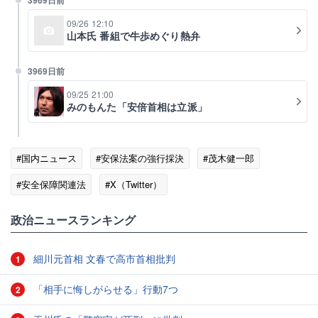
3969日前
09/26 12:10
山本氏 番組で牛歩めぐり熱弁
3969日前
09/25 21:00
みのもんた「安倍首相は立派」
#国内ニュース
#安保法案の強行採決
#茂木健一郎
#安全保障関連法
#X（Twitter）
政治ニュースランキング
細川元首相 文春で高市首相批判
1
「相手に悔しがらせる」行動7つ
2