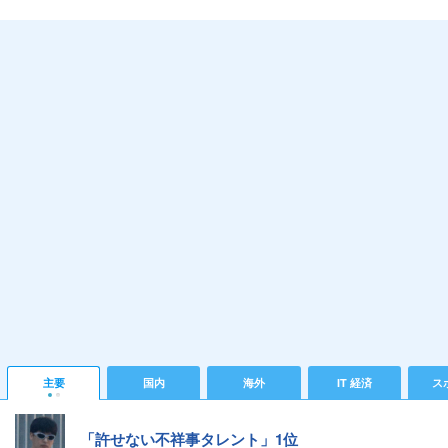
主要
国内
海外
IT 経済
ス
「許せない不祥事タレント」1位