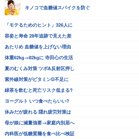
キノコで血糖値スパイクを防ぐ
「モテるためのヒント」326人に
容姿と寿命 28年追跡で見えた差
あたりめ 血糖値を上げない理由
体重62kg→82kgに 寺田心の生活
夏のむくみ対策 ツボ&反射区押し
紫外線対策がビタミンD不足に
緑茶を飲むと死亡リスク低まる?
ヨーグルト いつ食べたらいい?
休みだが疲れる 隠れ疲労対策は
母が娘に減量強要→家庭内別居へ
内科医が低糖質麺を食べ比べ検証