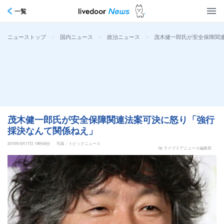
一覧
>
>
>
茂木健一郎氏が安全保障関
ニューストップ
国内ニュース
政治ニュース
茂木健一郎氏が安全保障関連法案可決に怒り「強行
採決なんて関係ねえ」
2015年9月17日 19時45分
写真：トピックニュース
by ライブドアニュース編集部