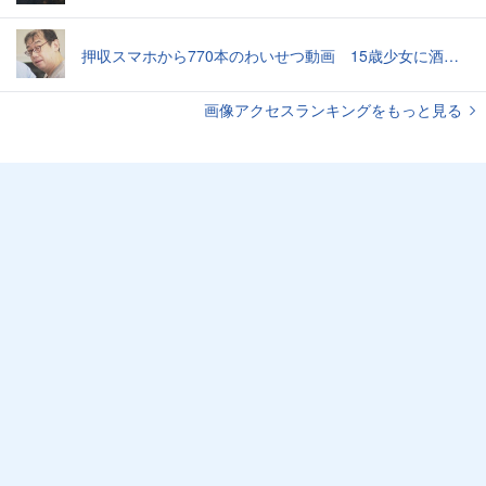
押収スマホから770本のわいせつ動画 15歳少女に酒と薬飲ませ性的暴行か 54歳男を再逮捕 「薬もありますよ」とSNSで誘い出し
画像アクセスランキングをもっと見る