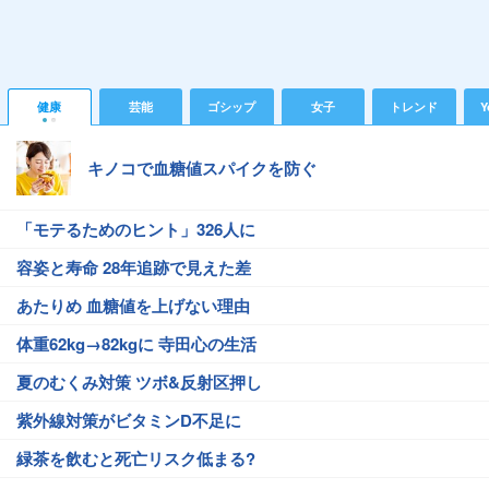
健康
芸能
ゴシップ
女子
トレンド
Y
キノコで血糖値スパイクを防ぐ
「モテるためのヒント」326人に
容姿と寿命 28年追跡で見えた差
あたりめ 血糖値を上げない理由
体重62kg→82kgに 寺田心の生活
夏のむくみ対策 ツボ&反射区押し
紫外線対策がビタミンD不足に
緑茶を飲むと死亡リスク低まる?