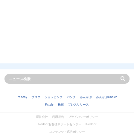
Peachy
ブログ
ショッピング
バンク
みんかぶ
みんかぶChoice
Kstyle
株探
プレスリリース
運営会社
利用規約
プライバシーポリシー
livedoorお客様サポートセンター
livedoor
コンテンツ・広告ポリシー