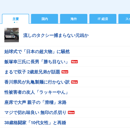
主要
国内
海外
IT 経済
ス
流しのタクシー捕まらない元凶か
始球式で「日本の超大物」に騒然
飯塚幸三氏に長男「勝ち目ない」
まるで双子 2歳差兄弟が話題
香川県民が丸亀製麺に行かない訳
性被害者の友人「ラッキーやん」
座席で大声 親子の「滑稽」末路
マジで切れ味良い 無印の爪切り
38歳格闘家「10代女性」と再婚