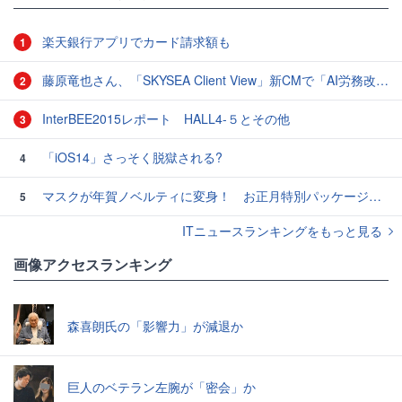
楽天銀行アプリでカード請求額も
1
藤原竜也さん、「SKYSEA Client View」新CMで「AI労務改善」をアピール 働き方をAIが分析したら「すぐに休んで」と言われる？
2
InterBEE2015レポート HALL4-５とその他
3
「iOS14」さっそく脱獄される?
4
マスクが年賀ノベルティに変身！ お正月特別パッケージの注文受付開始
5
ITニュースランキングをもっと見る
画像アクセスランキング
森喜朗氏の「影響力」が減退か
巨人のベテラン左腕が「密会」か