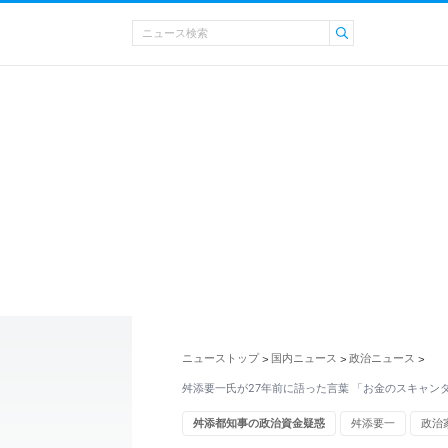
ニューストップ
国内ニュース
政治ニュース
>
>
>
舛添要一氏が27年前に語った言葉 「お金のスキャン
舛添都知事の政治資金疑惑
舛添要一
政治