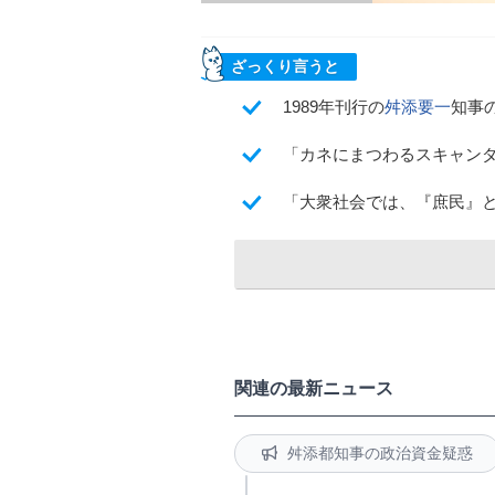
ざっくり言うと
1989年刊行の
舛添要一
知事
「カネにまつわるスキャン
「大衆社会では、『庶民』
関連の最新ニュース
舛添都知事の政治資金疑惑