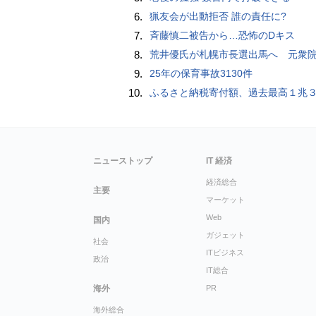
6.
猟友会が出動拒否 誰の責任に?
7.
斉藤慎二被告から…恐怖のDキス
8.
荒井優氏が札幌市長選出馬へ 元衆院議員、中道に離
9.
25年の保育事故3130件
10.
ふるさと納税寄付額、過去最高１兆３３１４億円…住民税控除額最大は横浜市の３７
ニューストップ
IT 経済
経済総合
主要
マーケット
Web
国内
ガジェット
社会
ITビジネス
政治
IT総合
海外
PR
海外総合