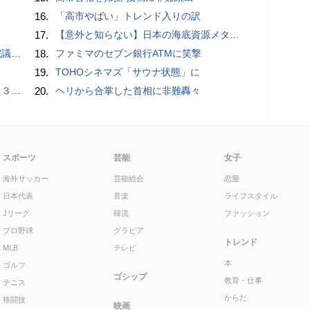
16.
「高市やばい」トレンド入りの訳
17.
【意外と知らない】日本の海底資源メタンハイドレートは「急に資源大国になるかもしれない」夢の次世代エネルギー
党届
18.
ファミマのセブン銀行ATMに笑撃
19.
TOHOシネマズ「サウナ状態」に
３億円
20.
ヘリから合掌した首相に非難轟々
スポーツ
芸能
女子
海外サッカー
芸能総合
恋愛
日本代表
音楽
ライフスタイル
Jリーグ
韓流
ファッション
プロ野球
グラビア
トレンド
MLB
テレビ
本
ゴルフ
ゴシップ
教育・仕事
テニス
からだ
格闘技
映画