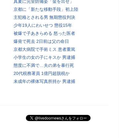
真夏に完全防備姿「金を出せ」
京都に「新たな移動手段」初上陸
主犯格とされる男 無期懲役判決
少年19人にわいせつ 懲役15年
被爆で子あきらめる 怒った医者
爆発で死去 2日前は父の命日
京都大病院で手術ミス 患者重篤
小学生の女の子にキスか 男逮捕
態度に不満で…夫の弟を暴行死
20代税務署員 1億円超脱税か
未成年の裸体写真所持か 男逮捕