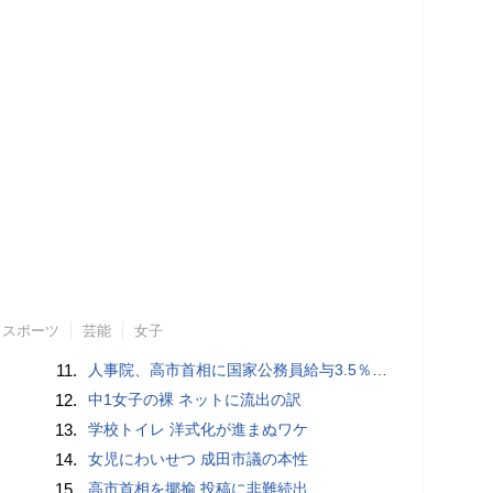
スポーツ
芸能
女子
11.
人事院、高市首相に国家公務員給与3.5％超の大幅ベースアップを勧告
12.
中1女子の裸 ネットに流出の訳
13.
学校トイレ 洋式化が進まぬワケ
14.
女児にわいせつ 成田市議の本性
15.
高市首相を揶揄 投稿に非難続出