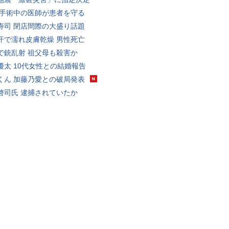
 手術中の医師が患者を守る
寿司 閉店間際の大盛り話題
汗で濡れ皮膚乾燥 男性死亡
で銃乱射 祖父母も殺害か
優太 10代女性との結婚報告
くん 加藤乃愛との破局発表
啓司氏 逮捕されていたか