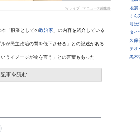
地震
by ライブドアニュース編集部
くら
服は
の本「賤業としての
政治家
」の内容を紹介している
タイ
久保
ダルが民主政治の質を低下させる」との記述がある
テオ
黒木
というイメージが物を言う」との言葉もあった
記事を読む