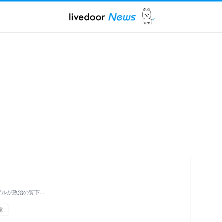
ダルが政治の質下…
家