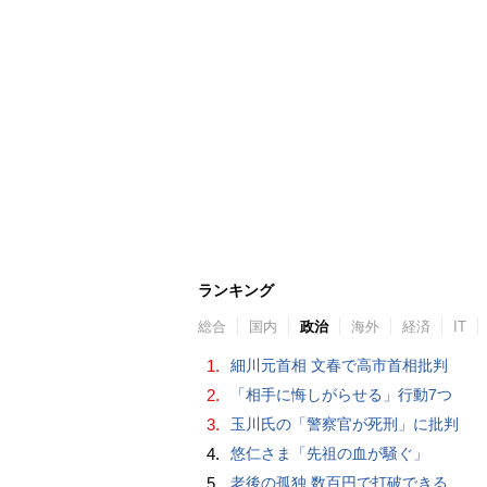
ランキング
総合
国内
政治
海外
経済
IT
1.
細川元首相 文春で高市首相批判
2.
「相手に悔しがらせる」行動7つ
3.
玉川氏の「警察官が死刑」に批判
4.
悠仁さま「先祖の血が騒ぐ」
5.
老後の孤独 数百円で打破できる