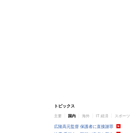
トピックス
主要
国内
海外
IT 経済
スポーツ
広陵高元監督 保護者に直接謝罪