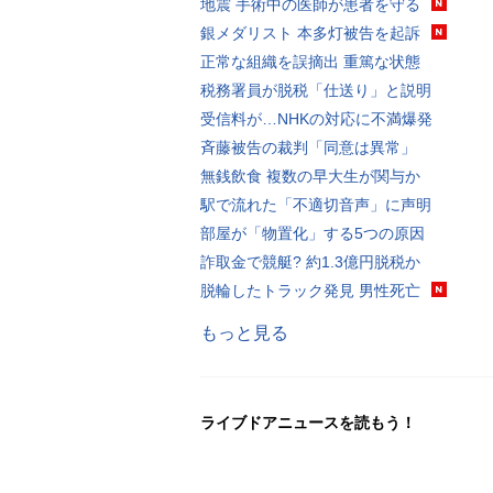
地震 手術中の医師が患者を守る
銀メダリスト 本多灯被告を起訴
正常な組織を誤摘出 重篤な状態
税務署員が脱税「仕送り」と説明
受信料が…NHKの対応に不満爆発
斉藤被告の裁判「同意は異常」
無銭飲食 複数の早大生が関与か
駅で流れた「不適切音声」に声明
部屋が「物置化」する5つの原因
詐取金で競艇? 約1.3億円脱税か
脱輪したトラック発見 男性死亡
もっと見る
ライブドアニュースを読もう！