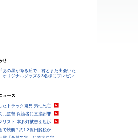
らせ
『あの星が降る丘で、君とまた出会いた
』オリジナルグッズを3名様にプレゼン
ニュース
したトラック発見 男性死亡
高元監督 保護者に直接謝罪
ダリスト 本多灯被告を起訴
金で競艇? 約1.3億円脱税か
地震「激甚災害」に指定決定