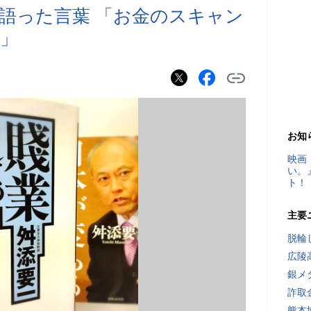
に語った言葉 「お金のスキャン
」
お知
映画
い。
ト！
主要
脱輪
広陵
銀メ
詐取
熊本