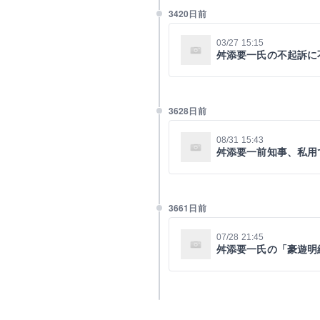
3420日前
03/27 15:15
舛添要一氏の不起訴に
3628日前
08/31 15:43
舛添要一前知事、私用
3661日前
07/28 21:45
舛添要一氏の「豪遊明