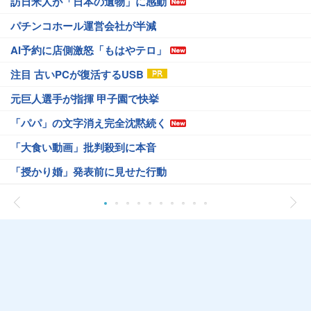
訪日米人が「日本の遺物」に感動
パチンコホール運営会社が半減
AI予約に店側激怒「もはやテロ」
注目 古いPCが復活するUSB
元巨人選手が指揮 甲子園で快挙
「パパ」の文字消え完全沈黙続く
「大食い動画」批判殺到に本音
「授かり婚」発表前に見せた行動