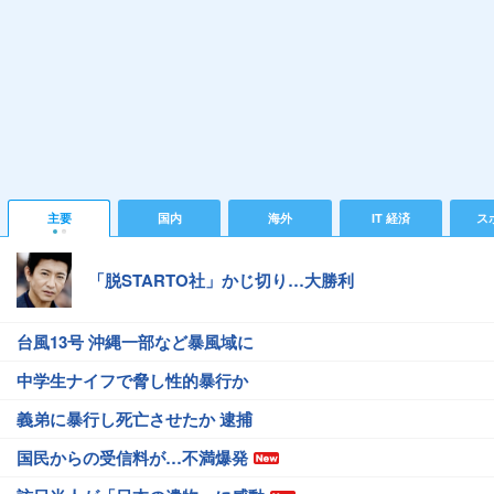
主要
国内
海外
IT 経済
ス
「脱STARTO社」かじ切り…大勝利
台風13号 沖縄一部など暴風域に
中学生ナイフで脅し性的暴行か
義弟に暴行し死亡させたか 逮捕
国民からの受信料が…不満爆発