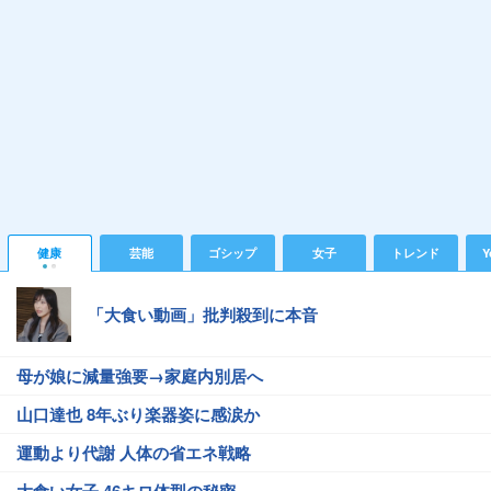
健康
芸能
ゴシップ
女子
トレンド
Y
「大食い動画」批判殺到に本音
母が娘に減量強要→家庭内別居へ
山口達也 8年ぶり楽器姿に感涙か
運動より代謝 人体の省エネ戦略