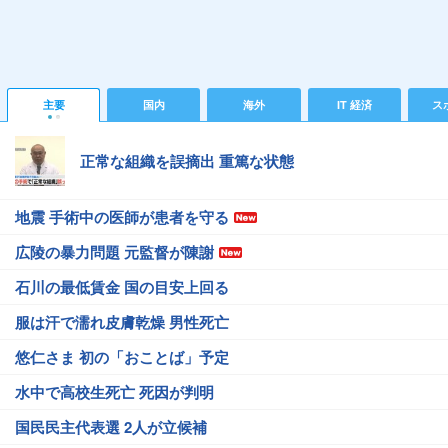
主要
国内
海外
IT 経済
ス
正常な組織を誤摘出 重篤な状態
地震 手術中の医師が患者を守る
広陵の暴力問題 元監督が陳謝
石川の最低賃金 国の目安上回る
服は汗で濡れ皮膚乾燥 男性死亡
悠仁さま 初の「おことば」予定
水中で高校生死亡 死因が判明
国民民主代表選 2人が立候補