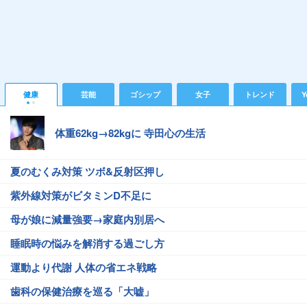
健康
芸能
ゴシップ
女子
トレンド
Y
体重62kg→82kgに 寺田心の生活
夏のむくみ対策 ツボ&反射区押し
紫外線対策がビタミンD不足に
母が娘に減量強要→家庭内別居へ
睡眠時の悩みを解消する過ごし方
運動より代謝 人体の省エネ戦略
歯科の保健治療を巡る「大嘘」