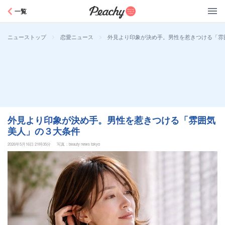
Peachy
一覧
>
>
外見より印象が決め手。男性を惹きつける「雰
ニューストップ
恋愛ニュース
外見より印象が決め手。男性を惹きつける「雰囲気
美人」の３大条件
2026年5月16日 21時35分
写真：beauty news tokyo