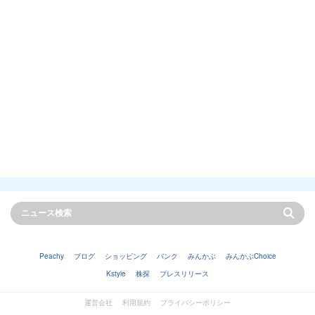
Peachy
ブログ
ショッピング
バンク
みんかぶ
みんかぶChoice
Kstyle
株探
プレスリリース
運営会社
利用規約
プライバシーポリシー