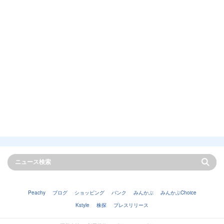
Peachy
ブログ
ショッピング
バンク
みんかぶ
みんかぶChoice
Kstyle
株探
プレスリリース