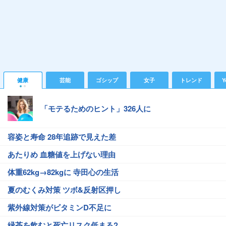
健康
芸能
ゴシップ
女子
トレンド
Y
「モテるためのヒント」326人に
容姿と寿命 28年追跡で見えた差
あたりめ 血糖値を上げない理由
体重62kg→82kgに 寺田心の生活
夏のむくみ対策 ツボ&反射区押し
紫外線対策がビタミンD不足に
緑茶を飲むと死亡リスク低まる?