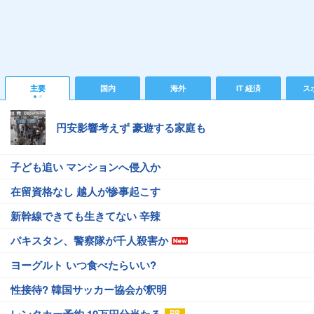
主要
国内
海外
IT 経済
ス
円安影響考えず 豪遊する家庭も
子ども追い マンションへ侵入か
在留資格なし 越人が惨事起こす
新幹線できても生きてない 辛辣
パキスタン、警察隊が千人殺害か
ヨーグルト いつ食べたらいい?
性接待? 韓国サッカー協会が釈明
レンタカー予約 10万円分当たる