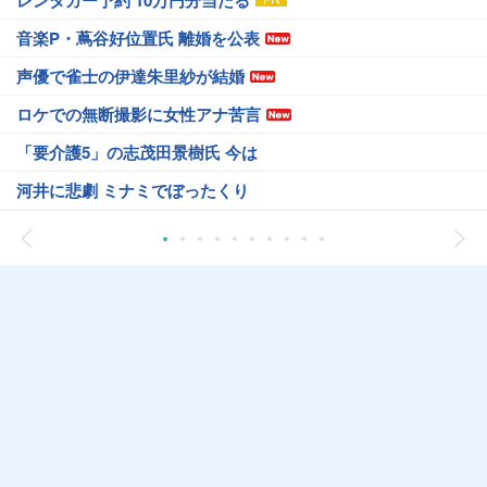
音楽P・蔦谷好位置氏 離婚を公表
声優で雀士の伊達朱里紗が結婚
ロケでの無断撮影に女性アナ苦言
「要介護5」の志茂田景樹氏 今は
河井に悲劇 ミナミでぼったくり