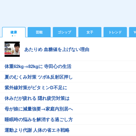
健康
芸能
ゴシップ
女子
トレンド
Y
あたりめ 血糖値を上げない理由
体重62kg→82kgに 寺田心の生活
夏のむくみ対策 ツボ&反射区押し
紫外線対策がビタミンD不足に
休みだが疲れる 隠れ疲労対策は
母が娘に減量強要→家庭内別居へ
睡眠時の悩みを解消する過ごし方
運動より代謝 人体の省エネ戦略