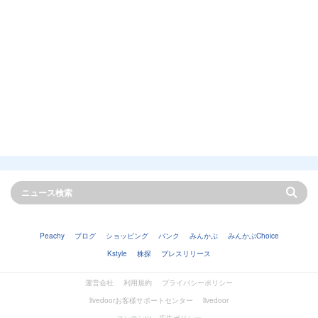
Peachy
ブログ
ショッピング
バンク
みんかぶ
みんかぶChoice
Kstyle
株探
プレスリリース
運営会社
利用規約
プライバシーポリシー
livedoorお客様サポートセンター
livedoor