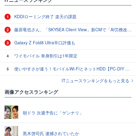
KDDIローミング終了 楽天の課題
1
藤原竜也さん、「SKYSEA Client View」新CMで「AI労務改善」をアピール 働き方をAIが分析したら「すぐに休んで」と言われる？
2
Galaxy Z Fold8 Ultra辛口評価も
3
ワイモバイル 単身割引は1年限定
4
使いやすさが違う！モバイルWi-FiとネットHDD【PC-DIY 秋の陣】
5
ITニュースランキングをもっと見る
画像アクセスランキング
朝ドラ 次週予告に「ゲンナリ」
黒木啓司氏 逮捕されていたか