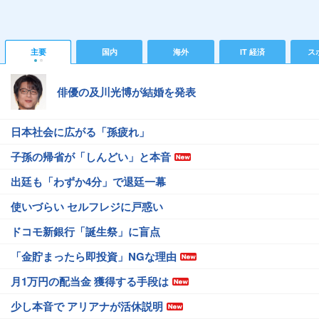
主要
国内
海外
IT 経済
ス
俳優の及川光博が結婚を発表
日本社会に広がる「孫疲れ」
子孫の帰省が「しんどい」と本音
出廷も「わずか4分」で退廷一幕
使いづらい セルフレジに戸惑い
ドコモ新銀行「誕生祭」に盲点
「金貯まったら即投資」NGな理由
月1万円の配当金 獲得する手段は
少し本音で アリアナが活休説明