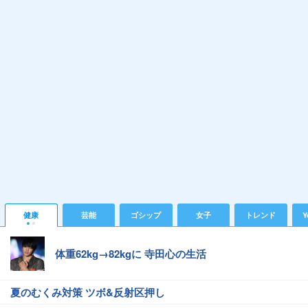
健康
芸能
ゴシップ
女子
トレンド
Y
体重62kg→82kgに 寺田心の生活
夏のむくみ対策 ツボ&反射区押し