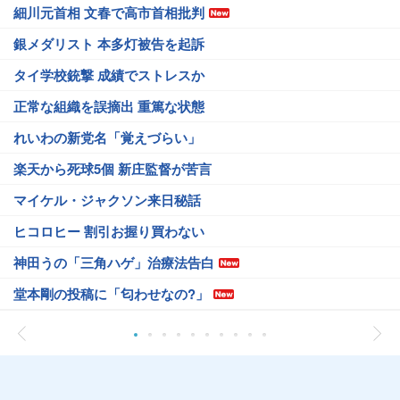
細川元首相 文春で高市首相批判
銀メダリスト 本多灯被告を起訴
タイ学校銃撃 成績でストレスか
正常な組織を誤摘出 重篤な状態
れいわの新党名「覚えづらい」
楽天から死球5個 新庄監督が苦言
マイケル・ジャクソン来日秘話
ヒコロヒー 割引お握り買わない
神田うの「三角ハゲ」治療法告白
堂本剛の投稿に「匂わせなの?」