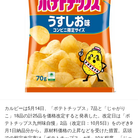
カルビーは5月14日、「ポテトチップス」7品と「じゃがり
こ」18品の計25品を価格改定すると発表した。改定日は「ポ
テトチップス九州味自慢」2品（改定日：10月5日）をのぞき9
月1日納品分から。原材料価格の上昇などを受けた措置。店頭
での想定改定率は「ポテトチップス」が5～10％程度、「じゃ