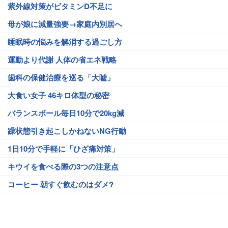
紫外線対策がビタミンD不足に
母が娘に減量強要→家庭内別居へ
睡眠時の悩みを解消する過ごし方
運動より代謝 人体の省エネ戦略
歯科の保健治療を巡る「大嘘」
大食い女子 46キロ体型の秘密
バランスボール毎日10分で20kg減
躁状態引き起こしかねないNG行動
1日10分で手軽に「ひざ痛対策」
キウイを食べる際の3つの注意点
コーヒー 朝すぐ飲むのはダメ?