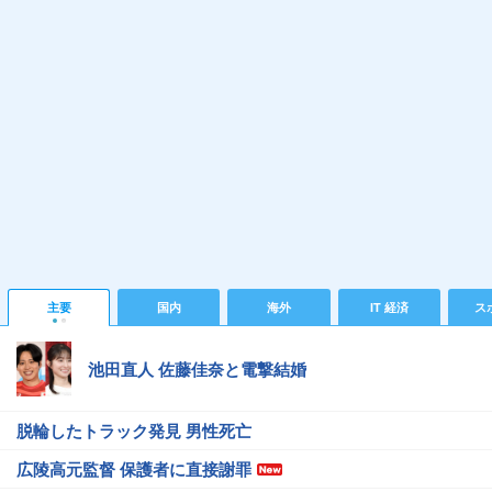
主要
国内
海外
IT 経済
ス
池田直人 佐藤佳奈と電撃結婚
脱輪したトラック発見 男性死亡
広陵高元監督 保護者に直接謝罪