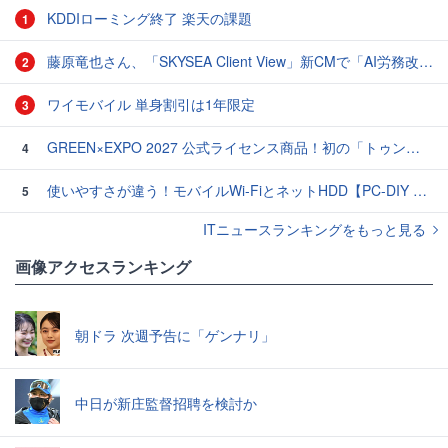
KDDIローミング終了 楽天の課題
1
藤原竜也さん、「SKYSEA Client View」新CMで「AI労務改善」をアピール 働き方をAIが分析したら「すぐに休んで」と言われる？
2
ワイモバイル 単身割引は1年限定
3
GREEN×EXPO 2027 公式ライセンス商品！初の「トゥンクトゥンク」公式LINEスタンプ、販売開始
4
使いやすさが違う！モバイルWi-FiとネットHDD【PC-DIY 秋の陣】
5
ITニュースランキングをもっと見る
画像アクセスランキング
朝ドラ 次週予告に「ゲンナリ」
中日が新庄監督招聘を検討か