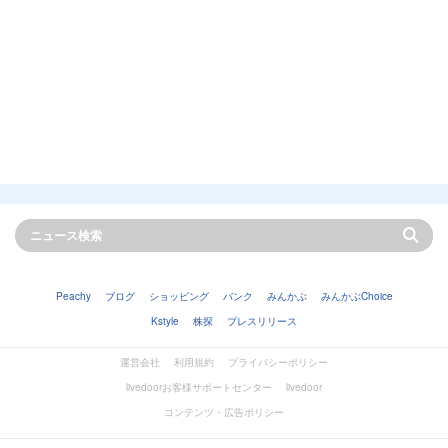
Peachy
ブログ
ショッピング
バンク
みんかぶ
みんかぶChoice
Kstyle
株探
プレスリリース
運営会社
利用規約
プライバシーポリシー
livedoorお客様サポートセンター
livedoor
コンテンツ・広告ポリシー