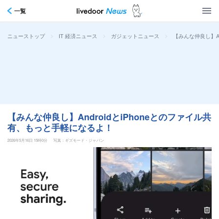
一覧
>
>
>
【みんな仲良し】An
ニューストップ
IT 経済ニュース
ガジェットニュース
【みんな仲良し】AndroidとiPhoneとのファイル共
有、もっと手軽になるよ！
2026年5月16日 15時0分
写真：ギズモード・ジャパン