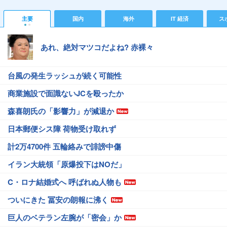
主要
国内
海外
IT 経済
ス
あれ、絶対マツコだよね? 赤裸々
台風の発生ラッシュが続く可能性
商業施設で面識ないJCを殴ったか
森喜朗氏の「影響力」が減退か
日本郵便シス障 荷物受け取れず
計2万4700件 五輪絡みで誹謗中傷
イラン大統領「原爆投下はNOだ」
C・ロナ結婚式へ 呼ばれぬ人物も
ついにきた 冨安の朗報に沸く
巨人のベテラン左腕が「密会」か