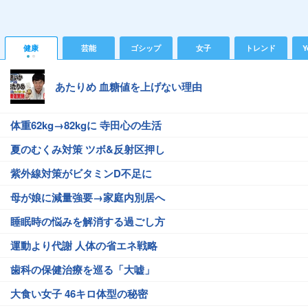
健康
芸能
ゴシップ
女子
トレンド
Y
あたりめ 血糖値を上げない理由
体重62kg→82kgに 寺田心の生活
夏のむくみ対策 ツボ&反射区押し
紫外線対策がビタミンD不足に
母が娘に減量強要→家庭内別居へ
睡眠時の悩みを解消する過ごし方
運動より代謝 人体の省エネ戦略
歯科の保健治療を巡る「大嘘」
大食い女子 46キロ体型の秘密