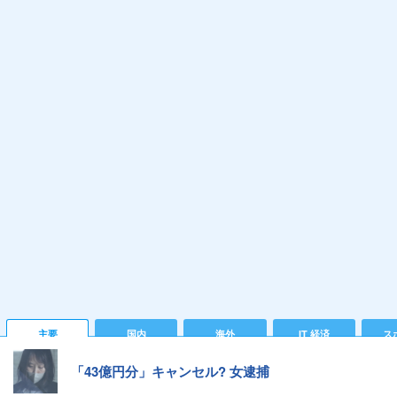
主要
国内
海外
IT 経済
ス
「43億円分」キャンセル? 女逮捕