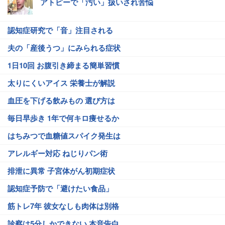
アトピーで「汚い」扱いされ苦悩
認知症研究で「音」注目される
夫の「産後うつ」にみられる症状
1日10回 お腹引き締まる簡単習慣
太りにくいアイス 栄養士が解説
血圧を下げる飲みもの 選び方は
毎日早歩き 1年で何キロ痩せるか
はちみつで血糖値スパイク発生は
アレルギー対応 ねじりパン術
排泄に異常 子宮体がん初期症状
認知症予防で「避けたい食品」
筋トレ7年 彼女なしも肉体は別格
診察は5分しかできない 本音告白