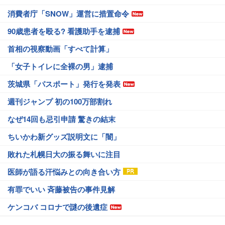
消費者庁「SNOW」運営に措置命令
90歳患者を殴る? 看護助手を逮捕
首相の視察動画「すべて計算」
「女子トイレに全裸の男」逮捕
茨城県「パスポート」発行を発表
週刊ジャンプ 初の100万部割れ
なぜ14回も忌引申請 驚きの結末
ちいかわ新グッズ説明文に「闇」
敗れた札幌日大の振る舞いに注目
医師が語る汗悩みとの向き合い方
有罪でいい 斉藤被告の事件見解
ケンコバ コロナで謎の後遺症