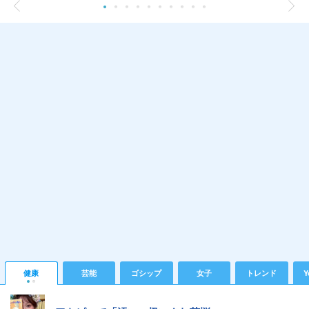
健康
芸能
ゴシップ
女子
トレンド
Y