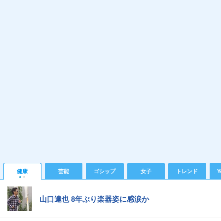
健康
芸能
ゴシップ
女子
トレンド
Y
山口達也 8年ぶり楽器姿に感涙か