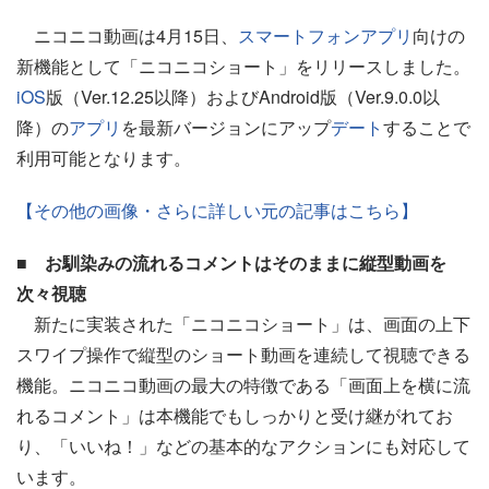
ニコニコ動画は4月15日、
スマートフォン
アプリ
向けの
新機能として「ニコニコショート」をリリースしました。
iOS
版（Ver.12.25以降）およびAndroid版（Ver.9.0.0以
降）の
アプリ
を最新バージョンにアップ
デート
することで
利用可能となります。
【その他の画像・さらに詳しい元の記事はこちら】
■ お馴染みの流れるコメントはそのままに縦型動画を
次々視聴
新たに実装された「ニコニコショート」は、画面の上下
スワイプ操作で縦型のショート動画を連続して視聴できる
機能。ニコニコ動画の最大の特徴である「画面上を横に流
れるコメント」は本機能でもしっかりと受け継がれてお
り、「いいね！」などの基本的なアクションにも対応して
います。