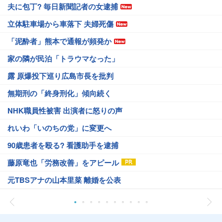
夫に包丁? 毎日新聞記者の女逮捕
立体駐車場から車落下 夫婦死傷
「泥酔者」熊本で通報が頻発か
家の隣が民泊「トラウマなった」
露 原爆投下巡り広島市長を批判
無期刑の「終身刑化」傾向続く
NHK職員性被害 出演者に怒りの声
れいわ「いのちの党」に変更へ
90歳患者を殴る? 看護助手を逮捕
藤原竜也「労務改善」をアピール
元TBSアナの山本里菜 離婚を公表