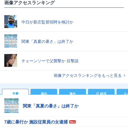
画像アクセスランキング
中日が新庄監督招聘を検討か
関東「真夏の暑さ」は終了か
チェーンソーで父襲撃か 目撃談
画像アクセスランキングをもっと見る
主要
国内
海外
IT 経済
ス
関東「真夏の暑さ」は終了か
7歳に暴行か 施設従業員の女逮捕