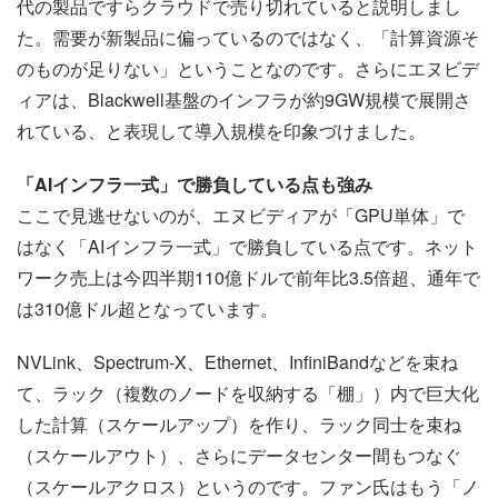
代の製品ですらクラウドで売り切れていると説明しまし
た。需要が新製品に偏っているのではなく、「計算資源そ
のものが足りない」ということなのです。さらにエヌビデ
ィアは、Blackwell基盤のインフラが約9GW規模で展開さ
れている、と表現して導入規模を印象づけました。
「AIインフラ一式」で勝負している点も強み
ここで見逃せないのが、エヌビディアが「GPU単体」で
はなく「AIインフラ一式」で勝負している点です。ネット
ワーク売上は今四半期110億ドルで前年比3.5倍超、通年で
は310億ドル超となっています。
NVLink、Spectrum-X、Ethernet、InfiniBandなどを束ね
て、ラック（複数のノードを収納する「棚」）内で巨大化
した計算（スケールアップ）を作り、ラック同士を束ね
（スケールアウト）、さらにデータセンター間もつなぐ
（スケールアクロス）というのです。ファン氏はもう「ノ