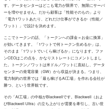
す。データセンターはどこも電力が限界で、無限にサーバ
ーを増やせません。だから顧客は「性能そのもの」より
「電力1ワットあたり、どれだけ仕事ができるか（性能／
ワット）」で設計を決めます。
ここでトークンの話、「トークンへの課金＝お金に換算」
が効いてきます。「1ワットで何トークン生めるか」は、
そのまま「1ワットでいくら稼げるか」になります。ファ
ンCEOはこの点を、かなりストレートにコメントしまし
た。トークン／ワットは米ドル／ワットに直結し、データ
センターの発電容量（GW）から収益が決まる。つまり、
電力制約の世界では「最も稼げるAI工場」を作れる会社が
勝つ、という世界観です。
その「AI工場」の中核がBlackwellです。Blackwell（およ
びBlackwell Ultra）の立ち上がりが需要を牽引し、古い世