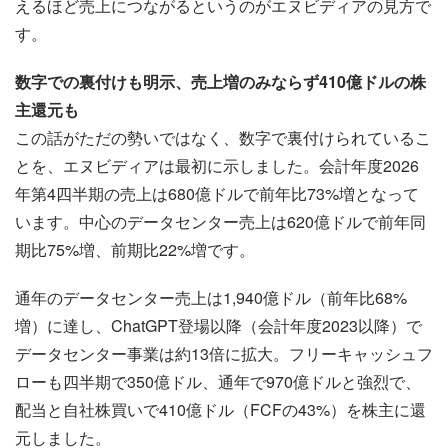
えるほど売上につながるというのがエヌビディアの見方で
す。
数字での裏付けも明示、売上増のみならず410億ドルの株
主還元も
この話がただの勢いではなく、数字で裏付けられているこ
とを、エヌビディアは最初に示しました。会計年度2026
年第4四半期の売上は680億ドルで前年比73%増となって
います。中心のデータセンター売上は620億ドルで前年同
期比75%増、前期比22%増です。
通年のデータセンター売上は1,940億ドル（前年比68%
増）に達し、ChatGPT登場以降（会計年度2023以降）で
データセンター事業は約13倍に拡大。フリーキャッシュフ
ローも四半期で350億ドル、通年で970億ドルと強烈で、
配当と自社株買いで410億ドル（FCFの43%）を株主に還
元しました。