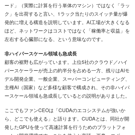
ード」（実際に計算を行う単体のマシン）ではなく「ラッ
ク」を出荷すると言い、1ラック当たりのスイッチ量が爆
発的に増える構造を説明しています。AI工場が大きくなる
ほど、ネットワークはコストではなく「稼働率と収益」を
左右する心臓部になる、という意味なのです。
非ハイパースケール領域も急成長
顧客の裾野も広がっています。上位5社のクラウド／ハイ
パースケーラーが売上の約半分を占める一方、残りはAIモ
デル開発企業、一般企業、スーパーコンピューティング、
主権AI（国家）など多様な顧客で構成され、その非ハイパ
ースケール領域も急成長しているとの説明がありました。
ここでもファンCEOは「CUDAのエコシステムが強いか
ら、どこでも使える」と語ります。CUDAとは、同社が開
発したGPUを使って高速計算を行うためのプラットフォ