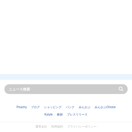
Peachy
ブログ
ショッピング
バンク
みんかぶ
みんかぶChoice
Kstyle
株探
プレスリリース
運営会社
利用規約
プライバシーポリシー