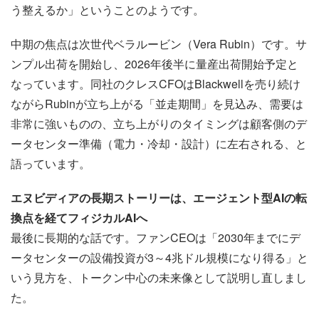
う整えるか」ということのようです。
中期の焦点は次世代ベラルービン（Vera Rubin）です。サ
ンプル出荷を開始し、2026年後半に量産出荷開始予定と
なっています。同社のクレスCFOはBlackwellを売り続け
ながらRubinが立ち上がる「並走期間」を見込み、需要は
非常に強いものの、立ち上がりのタイミングは顧客側のデ
ータセンター準備（電力・冷却・設計）に左右される、と
語っています。
エヌビディアの長期ストーリーは、エージェント型AIの転
換点を経てフィジカルAIへ
最後に長期的な話です。ファンCEOは「2030年までにデ
ータセンターの設備投資が3～4兆ドル規模になり得る」と
いう見方を、トークン中心の未来像として説明し直しまし
た。