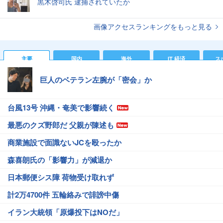
黒木啓司氏 逮捕されていたか
画像アクセスランキングをもっと見る
主要
国内
海外
IT 経済
ス
巨人のベテラン左腕が「密会」か
台風13号 沖縄・奄美で影響続く
最悪のクズ野郎だ 父親が陳述も
商業施設で面識ないJCを殴ったか
森喜朗氏の「影響力」が減退か
日本郵便シス障 荷物受け取れず
計2万4700件 五輪絡みで誹謗中傷
イラン大統領「原爆投下はNOだ」