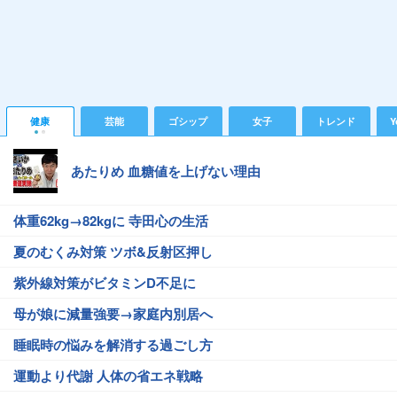
健康
芸能
ゴシップ
女子
トレンド
Y
あたりめ 血糖値を上げない理由
体重62kg→82kgに 寺田心の生活
夏のむくみ対策 ツボ&反射区押し
紫外線対策がビタミンD不足に
母が娘に減量強要→家庭内別居へ
睡眠時の悩みを解消する過ごし方
運動より代謝 人体の省エネ戦略