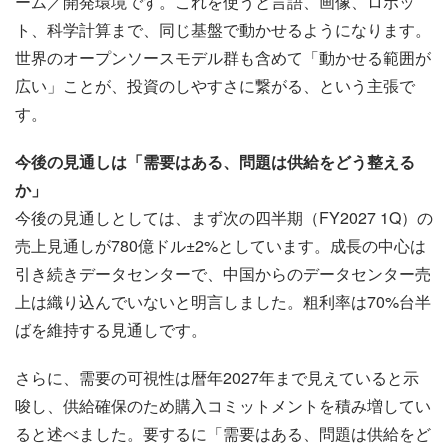
ーム／開発環境です。これを使うと言語、画像、ロボッ
ト、科学計算まで、同じ基盤で動かせるようになります。
世界のオープンソースモデル群も含めて「動かせる範囲が
広い」ことが、投資のしやすさに繋がる、という主張で
す。
今後の見通しは「需要はある、問題は供給をどう整える
か」
今後の見通しとしては、まず次の四半期（FY2027 1Q）の
売上見通しが780億ドル±2%としています。成長の中心は
引き続きデータセンターで、中国からのデータセンター売
上は織り込んでいないと明言しました。粗利率は70%台半
ばを維持する見通しです。
さらに、需要の可視性は暦年2027年まで見えていると示
唆し、供給確保のため購入コミットメントを積み増してい
ると述べました。要するに「需要はある、問題は供給をど