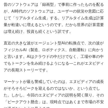
昔のソフトウェアは「録画型」で事前に作ったものを配る
が、AI時代のソフトウェアは、ユーザーの状況や意図に応
じて「リアルタイム生成」する。リアルタイム生成は計算
量が桁違いに増えるというのです。だから世界の計算需要
は増え続け、投資も続くという訳です。
直近の大きな波がエージェント型AIの転換点で、次の波が
フィジカルAI（製造、ロボティクス、自動運転）に向かう
と言います。AIはクラウドの中だけでなく、工場や車の中
でもトークンを生み続けるようになる―これがエヌビディ
アの長期ストーリーです。
マーケットが最も警戒していたのは、エヌビディアの成長
がそろそろピークを迎えるのではないか、という点でし
た。しかし、今回のエヌビディアの説明を聞く限り、その
「ピークアウト懸念」は、現時点ではあくまで市場の不安