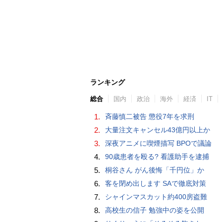
ランキング
総合
国内
政治
海外
経済
IT
1.
斉藤慎二被告 懲役7年を求刑
2.
大量注文キャンセル43億円以上か
3.
深夜アニメに喫煙描写 BPOで議論
4.
90歳患者を殴る? 看護助手を逮捕
5.
桐谷さん がん後悔「千円位」か
6.
客を閉め出します SAで徹底対策
7.
シャインマスカット約400房盗難
8.
高校生の信子 勉強中の姿を公開