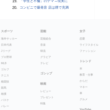
19.
「学生と不倫」のデマ→現実に
20.
コンビニで爆発音 店は煙で充満
スポーツ
芸能
女子
海外サッカー
芸能総合
恋愛
日本代表
音楽
ライフスタイル
Jリーグ
韓流
ファッション
プロ野球
グラビア
トレンド
MLB
テレビ
本
ゴルフ
ゴシップ
教育・仕事
テニス
からだ
格闘技
映画
マネー
競馬
レビュー
車
相撲
プレゼント
グルメ
バスケ
特集
バレー
YouTube