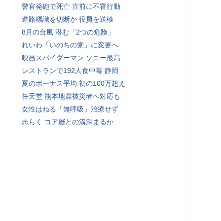
警官発砲で死亡 直前に不審行動
道路標識を切断か 役員を送検
8月の台風 潜む「2つの危険」
れいわ「いのちの党」に変更へ
映画スパイダーマン ソニー最高
レストランで192人食中毒 静岡
夏のボーナス平均 初の100万超え
任天堂 熊本地震被災者へ対応も
女性はねる「無呼吸」治療せず
志らく コア層との溝深まるか