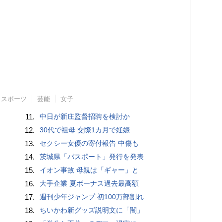
スポーツ
芸能
女子
11.
中日が新庄監督招聘を検討か
12.
30代で祖母 交際1カ月で妊娠
13.
セクシー女優の寄付報告 中傷も
14.
茨城県「パスポート」発行を発表
15.
イオン事故 母親は「ギャー」と
16.
大手企業 夏ボーナス過去最高額
17.
週刊少年ジャンプ 初100万部割れ
18.
ちいかわ新グッズ説明文に「闇」