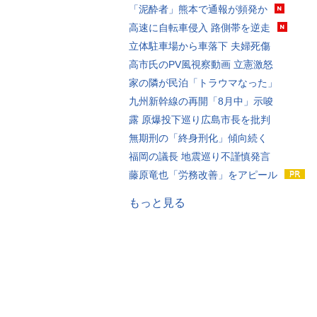
「泥酔者」熊本で通報が頻発か
高速に自転車侵入 路側帯を逆走
立体駐車場から車落下 夫婦死傷
高市氏のPV風視察動画 立憲激怒
家の隣が民泊「トラウマなった」
九州新幹線の再開「8月中」示唆
露 原爆投下巡り広島市長を批判
無期刑の「終身刑化」傾向続く
福岡の議長 地震巡り不謹慎発言
藤原竜也「労務改善」をアピール
もっと見る