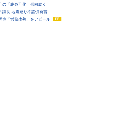
刑の「終身刑化」傾向続く
の議長 地震巡り不謹慎発言
竜也「労務改善」をアピール