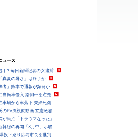
ニュース
包丁? 毎日新聞記者の女逮捕
「真夏の暑さ」は終了か
酔者」熊本で通報が頻発か
に自転車侵入 路側帯を逆走
駐車場から車落下 夫婦死傷
氏のPV風視察動画 立憲激怒
隣が民泊「トラウマなった」
新幹線の再開「8月中」示唆
原爆投下巡り広島市長を批判