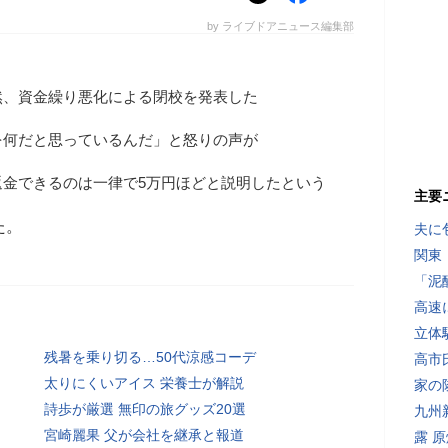
by ライブドアニュース編集部
然、資金繰り悪化による閉校を発表した
を何だと思っているんだ」と怒りの声が
返金できるのは一律で5万円ほどと説明したという
主要
た。
夫に
関東
「泥
高速
立体
残暑を乗り切る…50代涼感コーデ
高市
太りにくいアイス 栄養士が解説
家の
詩歩が厳選 無印の旅グッズ20選
九州
宮崎麗果 父が会社を継承と報道
露 