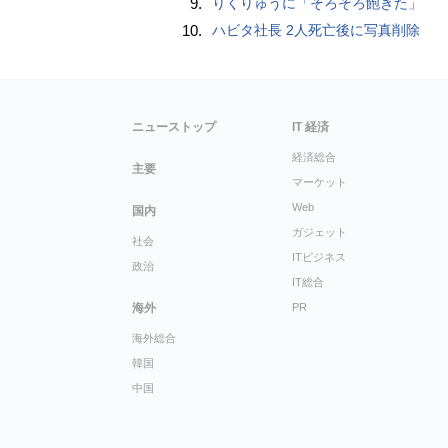
9.
りくりゅうに「そろそろ飽きた」
10.
ハビタ社長 2人死亡後に写真削除
ニューストップ
IT 経済
経済総合
主要
マーケット
Web
国内
ガジェット
社会
ITビジネス
政治
IT総合
海外
PR
海外総合
韓国
中国