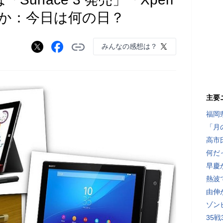
発売」ほか：今日は何の日？
みんなの感想は？
主要
福岡
「月
高市
何だ
早慶
熱波
由伸
ゾン
35