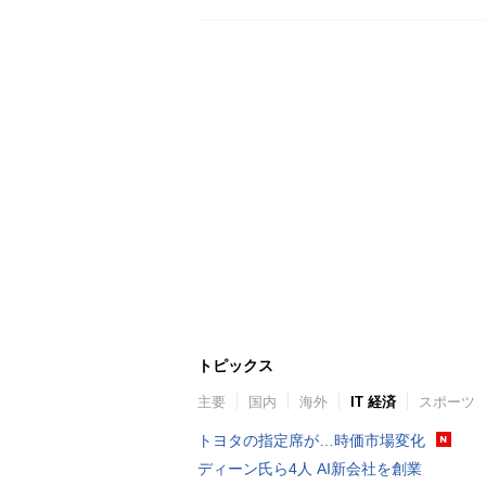
トピックス
主要
国内
海外
IT 経済
スポーツ
トヨタの指定席が…時価市場変化
ディーン氏ら4人 AI新会社を創業