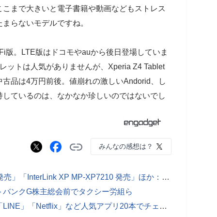
ここまで大きいと電子書籍や動画などもストレス
たまらないモデルですね。
Fi版。LTE版はドコモやauから後日登場していま
レットは人気がありませんが、Xperia Z4 Tablet
品は4万円前後。値崩れの激しいAndorid、し
持しているのは、なかなか珍しいのではないでし
みんなの感想は？
6月20日のできごとは「Nokia Body 発売」「InterLink XP MP-XP7210 発売」ほか：今日は何の日？
トバンクG株主総会前でタクシー労組ら
Xperia 1の縦長画面は活用できる？ 「LINE」「Netflix」など人気アプリ20本でチェック