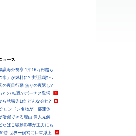
ニュース
県議海外視察 1泊16万円超も
の水」が燃料に? 実証試験へ
氏の裏目行動 焦りの裏返し?
ったの 転職でボーナス驚愕
から就職先1位 どんな会社?
で ロンドン名物が一部運休
が活躍できる理由 偉人見解
ビたばこ騒動影響が主力にも
戦30勝 世界一候補にレ軍浮上