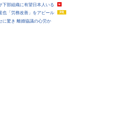
サ下部組織に有望日本人いる
竜也「労務改善」をアピール
セに驚き 離婚協議の心労か