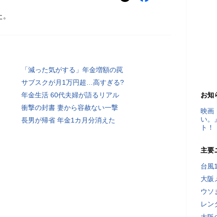
た。
「減った気がする」年金増額の罠
サブスクが月1万円超…高すぎる?
年金生活 60代夫婦が語るリアル
お知
衝撃の封書 妻から容赦ない一撃
映画
い。
長男が帰省 年金1カ月分消えた
ト！
主要
台風
大阪
ウソ
レン