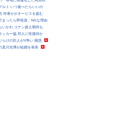
の一等地に廃墟化した商店街
グルト いつ食べたらいいの
初 何者かがオービスを盗む
貯まったら即投資」NGな理由
ちいかわ コナン超え期待も
サッカー協 邦人に性接待か
だらけの巨人がV争い 困惑
の及川光博が結婚を発表