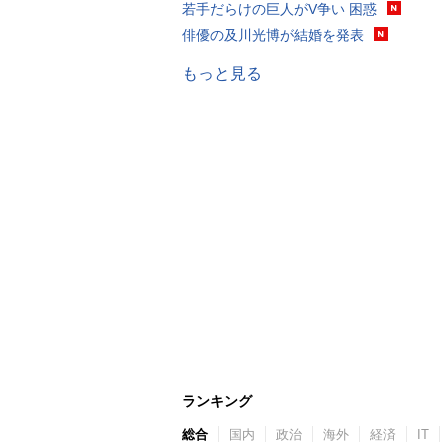
若手だらけの巨人がV争い 困惑
俳優の及川光博が結婚を発表
もっと見る
ランキング
総合
国内
政治
海外
経済
IT