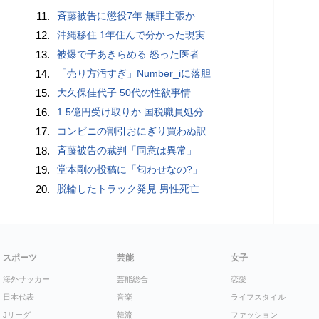
11.
斉藤被告に懲役7年 無罪主張か
12.
沖縄移住 1年住んで分かった現実
13.
被爆で子あきらめる 怒った医者
14.
「売り方汚すぎ」Number_iに落胆
15.
大久保佳代子 50代の性欲事情
16.
1.5億円受け取りか 国税職員処分
17.
コンビニの割引おにぎり買わぬ訳
18.
斉藤被告の裁判「同意は異常」
19.
堂本剛の投稿に「匂わせなの?」
20.
脱輪したトラック発見 男性死亡
スポーツ
芸能
女子
海外サッカー
芸能総合
恋愛
日本代表
音楽
ライフスタイル
Jリーグ
韓流
ファッション