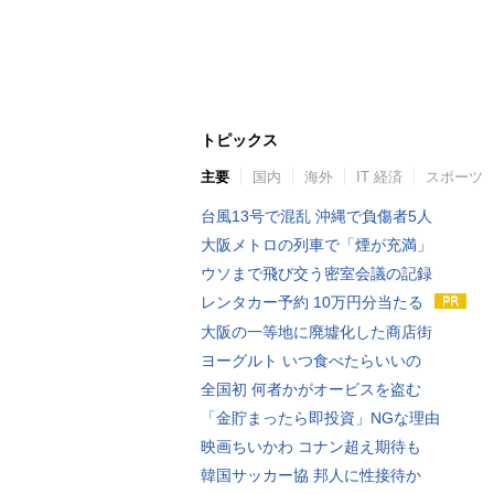
トピックス
主要
国内
海外
IT 経済
スポーツ
台風13号で混乱 沖縄で負傷者5人
大阪メトロの列車で「煙が充満」
ウソまで飛び交う密室会議の記録
レンタカー予約 10万円分当たる
大阪の一等地に廃墟化した商店街
ヨーグルト いつ食べたらいいの
全国初 何者かがオービスを盗む
「金貯まったら即投資」NGな理由
映画ちいかわ コナン超え期待も
韓国サッカー協 邦人に性接待か