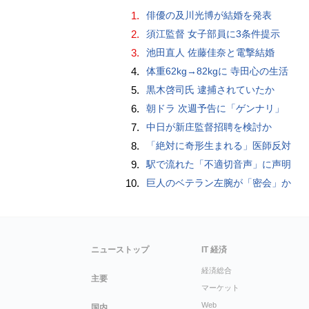
1.
俳優の及川光博が結婚を発表
2.
須江監督 女子部員に3条件提示
3.
池田直人 佐藤佳奈と電撃結婚
4.
体重62kg→82kgに 寺田心の生活
5.
黒木啓司氏 逮捕されていたか
6.
朝ドラ 次週予告に「ゲンナリ」
7.
中日が新庄監督招聘を検討か
8.
「絶対に奇形生まれる」医師反対
9.
駅で流れた「不適切音声」に声明
10.
巨人のベテラン左腕が「密会」か
ニューストップ
IT 経済
経済総合
主要
マーケット
Web
国内