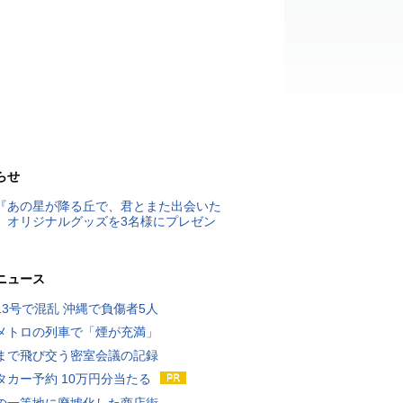
らせ
『あの星が降る丘で、君とまた出会いた
』オリジナルグッズを3名様にプレゼン
ニュース
13号で混乱 沖縄で負傷者5人
メトロの列車で「煙が充満」
まで飛び交う密室会議の記録
タカー予約 10万円分当たる