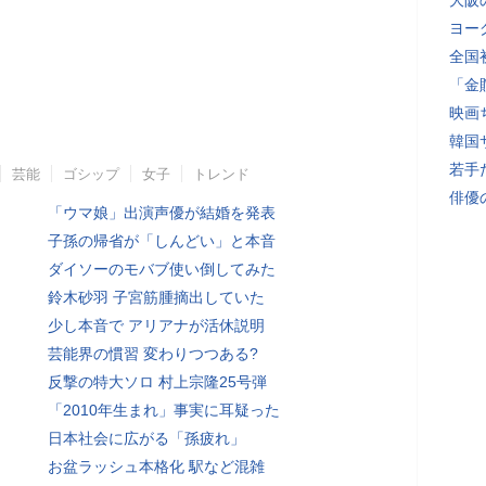
大阪
ヨー
全国
「金
映画
韓国
若手
芸能
ゴシップ
女子
トレンド
俳優
「ウマ娘」出演声優が結婚を発表
子孫の帰省が「しんどい」と本音
ダイソーのモバブ使い倒してみた
鈴木砂羽 子宮筋腫摘出していた
少し本音で アリアナが活休説明
芸能界の慣習 変わりつつある?
反撃の特大ソロ 村上宗隆25号弾
「2010年生まれ」事実に耳疑った
日本社会に広がる「孫疲れ」
お盆ラッシュ本格化 駅など混雑