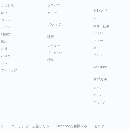
プロ野球
グラビア
トレンド
MLB
テレビ
本
ゴルフ
ゴシップ
教育・仕事
テニス
からだ
格闘技
映画
マネー
競馬
レビュー
車
相撲
プレゼント
グルメ
バスケ
特集
バレー
YouTube
フィギュア
サブカル
アニメ
ゲーム
コミック
リシー
コンテンツ・広告ポリシー
livedoorお客様サポートセンター