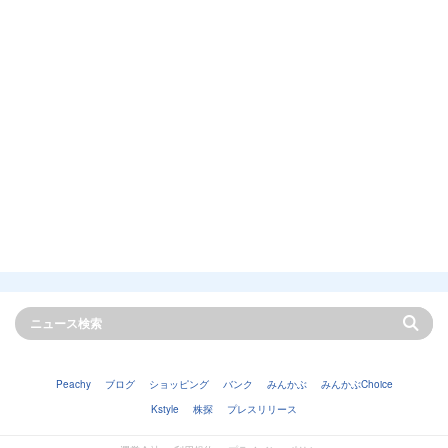
Peachy
ブログ
ショッピング
バンク
みんかぶ
みんかぶChoice
Kstyle
株探
プレスリリース