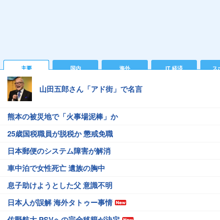
主要
国内
海外
IT 経済
ス
山田五郎さん「アド街」で名言
熊本の被災地で「火事場泥棒」か
25歳国税職員が脱税か 懲戒免職
日本郵便のシステム障害が解消
車中泊で女性死亡 遺族の胸中
息子助けようとした父 意識不明
日本人が誤解 海外タトゥー事情
佐野航大 PSVへの完全移籍が決定