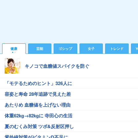
健康
芸能
ゴシップ
女子
トレンド
Y
キノコで血糖値スパイクを防ぐ
「モテるためのヒント」326人に
容姿と寿命 28年追跡で見えた差
あたりめ 血糖値を上げない理由
体重62kg→82kgに 寺田心の生活
夏のむくみ対策 ツボ&反射区押し
紫外線対策がビタミンD不足に