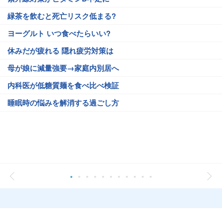
緑茶を飲むと死亡リスク低まる?
ヨーグルト いつ食べたらいい?
休みだが疲れる 隠れ疲労対策は
母が娘に減量強要→家庭内別居へ
内科医が低糖質麺を食べ比べ検証
睡眠時の悩みを解消する過ごし方