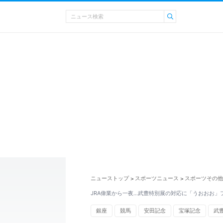
ニューストップ
スポーツニュース
スポーツその他
>
>
JRA偉業から一夜…武豊特別展の対応に「うおおお」
銀座
競馬
安田記念
宝塚記念
武