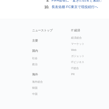
9.
FIFA会長に「驚きの日常と素顔」
10.
長友佑都 FC東京で現役続行へ
ニューストップ
IT 経済
経済総合
主要
マーケット
Web
国内
ガジェット
社会
ITビジネス
政治
IT総合
海外
PR
海外総合
韓国
中国