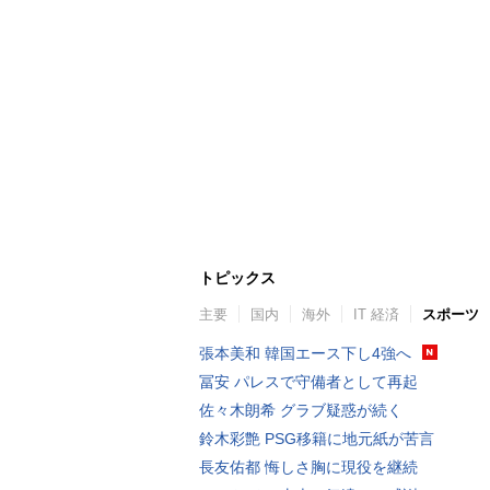
トピックス
主要
国内
海外
IT 経済
スポーツ
張本美和 韓国エース下し4強へ
冨安 パレスで守備者として再起
佐々木朗希 グラブ疑惑が続く
鈴木彩艶 PSG移籍に地元紙が苦言
長友佑都 悔しさ胸に現役を継続