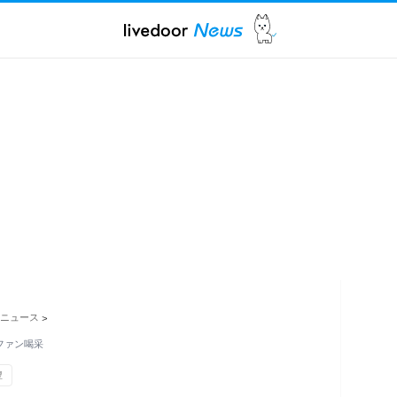
ニュース
>
ファン喝采
豊