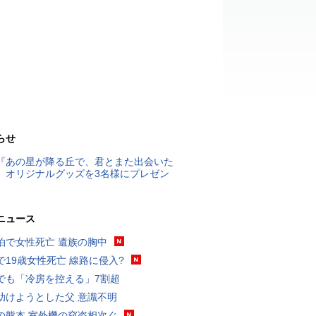
らせ
『あの星が降る丘で、君とまた出会いた
』オリジナルグッズを3名様にプレゼン
ニュース
泊で女性死亡 遺族の胸中
で19歳女性死亡 線路に侵入?
でも「冷房を控える」7割超
助けようとした父 意識不明
の熊本 室外機の窃盗相次ぐ