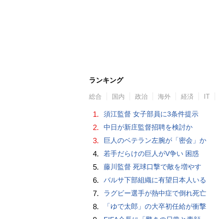
ランキング
総合
国内
政治
海外
経済
IT
1.
須江監督 女子部員に3条件提示
2.
中日が新庄監督招聘を検討か
3.
巨人のベテラン左腕が「密会」か
4.
若手だらけの巨人がV争い 困惑
5.
藤川監督 死球口撃で敵を増やす
6.
バルサ下部組織に有望日本人いる
7.
ラグビー選手が熱中症で倒れ死亡
8.
「ゆで太郎」の大卒初任給が衝撃