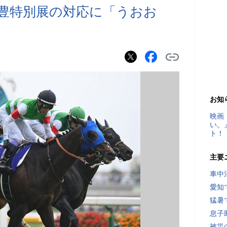
武豊特別展の対応に「うおお
お知
映画
い。
ト！
主要
車中
愛知
猛暑
息子
被災