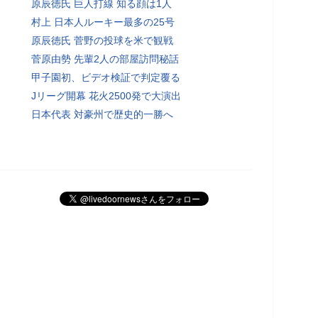
原辰徳氏 巨人打線 知る顔は1人
村上 日本人ルーキー最多の25号
原辰徳氏 菅野の投球を米で観戦
菅原由勢 先輩2人の部屋訪問秘話
甲子園初、ビデオ検証で判定覆る
Jリーグ開幕 花火2500発で大演出
日本代表 対豪州で歴史的一勝へ