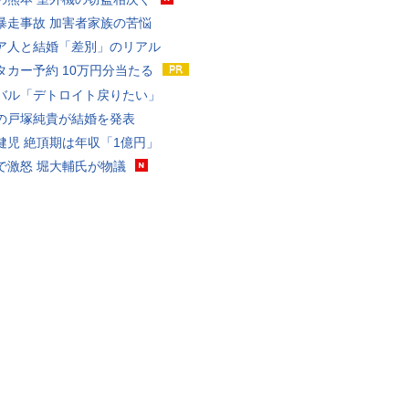
暴走事故 加害者家族の苦悩
ア人と結婚「差別」のリアル
タカー予約 10万円分当たる
バル「デトロイト戻りたい」
の戸塚純貴が結婚を発表
健児 絶頂期は年収「1億円」
で激怒 堀大輔氏が物議