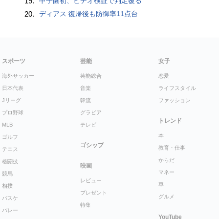
19.
甲子園初、ビデオ検証で判定覆る
20.
ディアス 復帰後も防御率11点台
スポーツ
芸能
女子
海外サッカー
芸能総合
恋愛
日本代表
音楽
ライフスタイル
Jリーグ
韓流
ファッション
プロ野球
グラビア
トレンド
MLB
テレビ
本
ゴルフ
ゴシップ
教育・仕事
テニス
からだ
格闘技
映画
マネー
競馬
レビュー
車
相撲
プレゼント
グルメ
バスケ
特集
バレー
YouTube