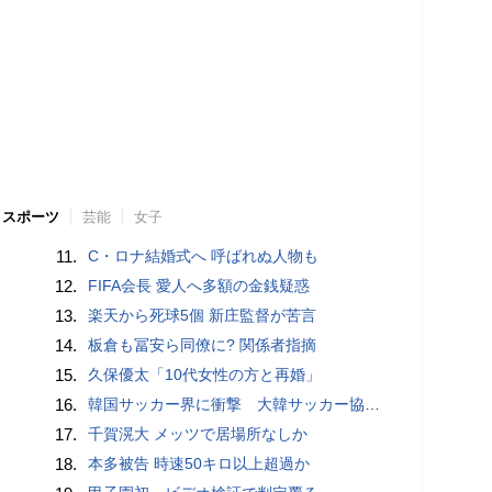
スポーツ
芸能
女子
11.
C・ロナ結婚式へ 呼ばれぬ人物も
12.
FIFA会長 愛人へ多額の金銭疑惑
13.
楽天から死球5個 新庄監督が苦言
14.
板倉も冨安ら同僚に? 関係者指摘
15.
久保優太「10代女性の方と再婚」
16.
韓国サッカー界に衝撃 大韓サッカー協会に外国人審判への“性的接待”疑惑 韓国メディアが報道
17.
千賀滉大 メッツで居場所なしか
18.
本多被告 時速50キロ以上超過か