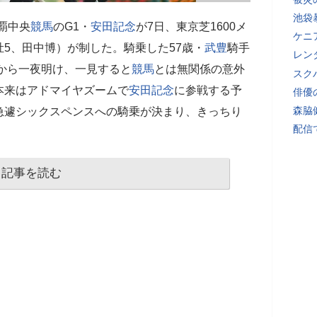
池袋
覇中央
競馬
のG1・
安田記念
が7日、東京芝1600メ
ケニ
5、田中博）が制した。騎乗した57歳・
武豊
騎手
レン
業から一夜明け、一見すると
競馬
とは無関係の意外
スク
本来はアドマイヤズームで
安田記念
に参戦する予
俳優
森脇
急遽シックスペンスへの騎乗が決まり、きっちり
配信
記事を読む