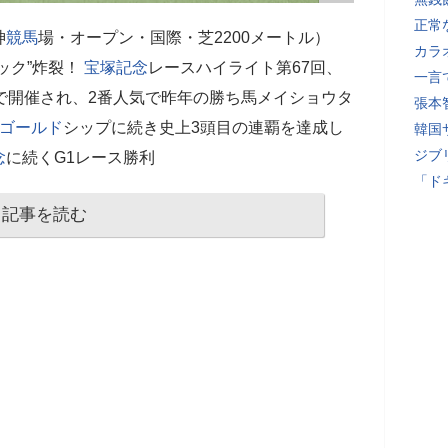
正常
神
競馬
場・オープン・国際・芝2200メートル）
カラ
ック”炸裂！
宝塚記念
レースハイライト第67回、
一言
で開催され、2番人気で昨年の勝ち馬メイショウタ
張本
ゴールド
シップに続き史上3頭目の連覇を達成し
韓国
ジブ
念
に続くG1レース勝利
「ド
記事を読む