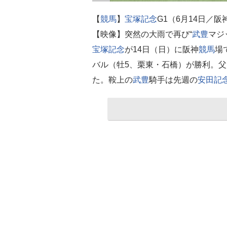
【
競馬
】
宝塚記念
G1（6月14日／阪
【映像】突然の大雨で再び“
武豊
マジ
宝塚記念
が14日（日）に阪神
競馬
場
バル（牡5、栗東・石橋）が勝利。父
た。鞍上の
武豊
騎手は先週の
安田記