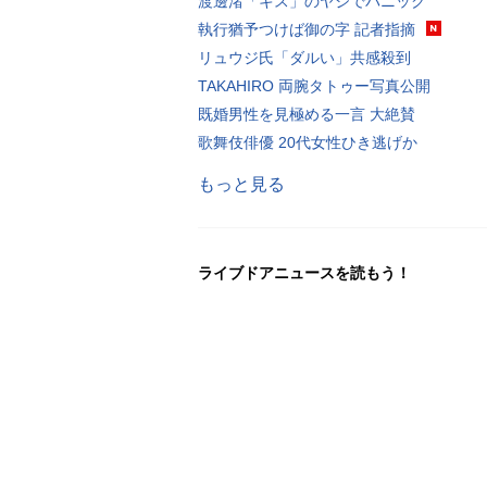
渡邊渚「キス」のヤジでパニック
執行猶予つけば御の字 記者指摘
リュウジ氏「ダルい」共感殺到
TAKAHIRO 両腕タトゥー写真公開
既婚男性を見極める一言 大絶賛
歌舞伎俳優 20代女性ひき逃げか
もっと見る
ライブドアニュースを読もう！