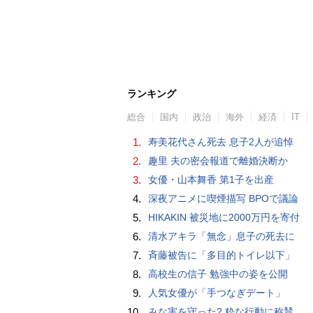
ランキング
総合
国内
政治
海外
経済
IT
1.
寿美花代さん死去 息子2人が追悼
2.
趣里 夫の密会報道で離婚決断か
3.
女優・山本舞香 第1子を出産
4.
深夜アニメに喫煙描写 BPOで議論
5.
HIKAKIN 被災地に2000万円を寄付
6.
清水アキラ「無念」息子の死去に
7.
斉藤被告に「多目的トイレ以下」
8.
高校生の信子 勉強中の姿を公開
9.
人気女優が「手つなぎデート」
10.
みな実を守った? 粋な行動に称賛