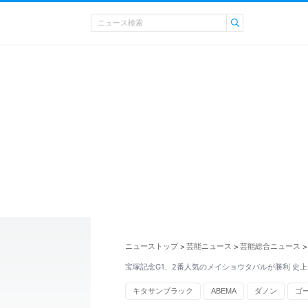
ニューストップ
芸能ニュース
芸能総合ニュース
>
>
>
宝塚記念G1、2番人気のメイショウタバルが勝利 史上
キタサンブラック
ABEMA
ダノン
ゴ