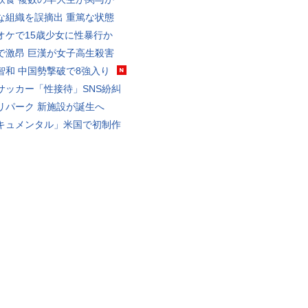
な組織を誤摘出 重篤な状態
オケで15歳少女に性暴行か
で激昂 巨漢が女子高生殺害
智和 中国勢撃破で8強入り
サッカー「性接待」SNS紛糾
リパーク 新施設が誕生へ
キュメンタル」米国で初制作