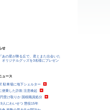
らせ
『あの星が降る丘で、君とまた出会いた
』オリジナルグッズを3名様にプレゼン
ニュース
駅 駐車場に地下シェルター
に便乗した詐欺 注意喚起
5億円受け取りか 国税職員処分
19人にわいせつ 懲役15年
飲食 複数の早大生が関与か