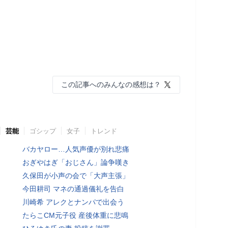
この記事へのみんなの感想は？
芸能
ゴシップ
女子
トレンド
バカヤロー…人気声優が別れ悲痛
おぎやはぎ「おじさん」論争嘆き
久保田が小声の会で「大声主張」
今田耕司 マネの通過儀礼を告白
川崎希 アレクとナンパで出会う
たらこCM元子役 産後体重に悲鳴