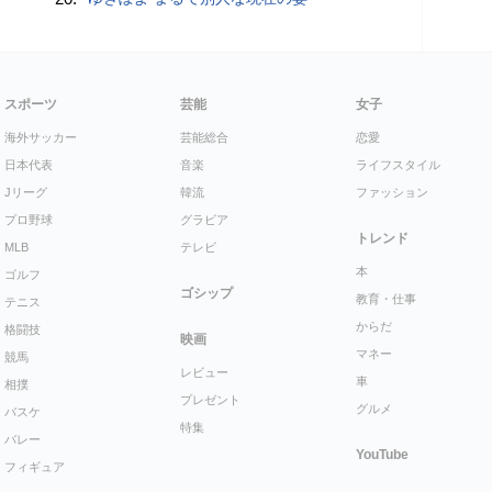
スポーツ
芸能
女子
海外サッカー
芸能総合
恋愛
日本代表
音楽
ライフスタイル
Jリーグ
韓流
ファッション
プロ野球
グラビア
トレンド
MLB
テレビ
本
ゴルフ
ゴシップ
教育・仕事
テニス
からだ
格闘技
映画
マネー
競馬
レビュー
車
相撲
プレゼント
グルメ
バスケ
特集
バレー
YouTube
フィギュア