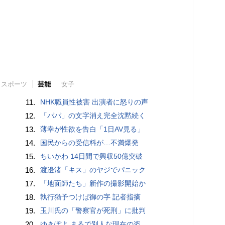
スポーツ
芸能
女子
11.
NHK職員性被害 出演者に怒りの声
12.
「パパ」の文字消え完全沈黙続く
13.
薄幸が性欲を告白「1日AV見る」
14.
国民からの受信料が…不満爆発
15.
ちいかわ 14日間で興収50億突破
16.
渡邊渚「キス」のヤジでパニック
17.
「地面師たち」新作の撮影開始か
18.
執行猶予つけば御の字 記者指摘
19.
玉川氏の「警察官が死刑」に批判
20.
ゆきぽよ まるで別人な現在の姿