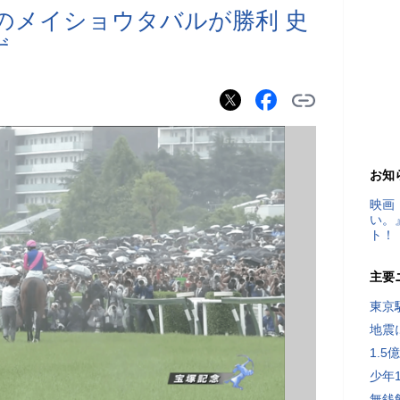
気のメイショウタバルが勝利 史
ず
お知
映画
い。
ト！
主要
東京
地震
1.
少年
無銭