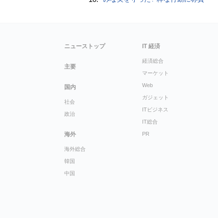
ニューストップ
IT 経済
経済総合
主要
マーケット
Web
国内
ガジェット
社会
ITビジネス
政治
IT総合
海外
PR
海外総合
韓国
中国