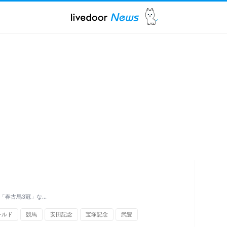
「春古馬3冠」な…
ールド
競馬
安田記念
宝塚記念
武豊