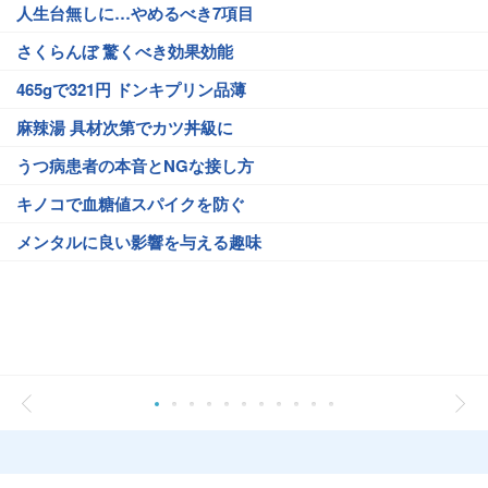
人生台無しに…やめるべき7項目
さくらんぼ 驚くべき効果効能
465gで321円 ドンキプリン品薄
麻辣湯 具材次第でカツ丼級に
うつ病患者の本音とNGな接し方
キノコで血糖値スパイクを防ぐ
メンタルに良い影響を与える趣味