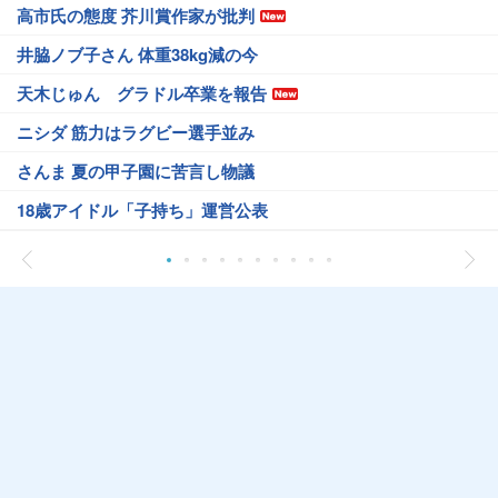
高市氏の態度 芥川賞作家が批判
井脇ノブ子さん 体重38kg減の今
天木じゅん グラドル卒業を報告
ニシダ 筋力はラグビー選手並み
さんま 夏の甲子園に苦言し物議
18歳アイドル「子持ち」運営公表