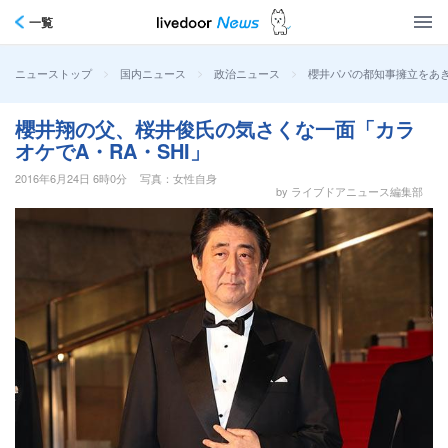
一覧
>
>
>
櫻井パパの都知事擁立をあき
ニューストップ
国内ニュース
政治ニュース
櫻井翔の父、桜井俊氏の気さくな一面「カラ
オケでA・RA・SHI」
2016年6月24日 6時0分
写真：女性自身
by ライブドアニュース編集部