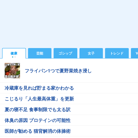
健康
芸能
ゴシップ
女子
トレンド
Y
フライパン1つで夏野菜焼き浸し
冷蔵庫を見れば貯まる家かわかる
こじるり「人生最高体重」を更新
夏の寝不足 食事制限でも太る訳
体臭の原因 プロテインの可能性
医師が勧める 猫背解消の体操術