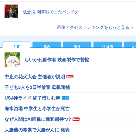
板倉滉 開幕戦でまたベンチ外
画像アクセスランキングをもっと見る
主要
国内
海外
IT 経済
ス
ちいかわ原作者 映画製作で苦悩
中止の花火大会 主催者が説明
子ども3人を2日半放置 母親逮捕
USJ神ライド 終了惜しむ声
海水浴場 中学生と小学生が死亡
なぜ人間はAI画像に違和感持つ?
大腸菌の毒素で大腸がんに 発表