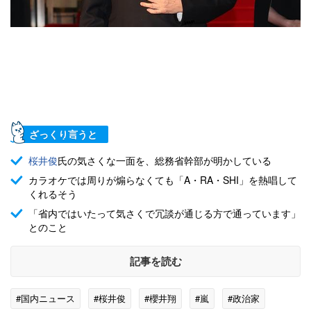
ざっくり言うと
桜井俊
氏の気さくな一面を、総務省幹部が明かしている
カラオケでは周りが煽らなくても「A・RA・SHI」を熱唱して
くれるそう
「省内ではいたって気さくで冗談が通じる方で通っています」
とのこと
記事を読む
#国内ニュース
#桜井俊
#櫻井翔
#嵐
#政治家