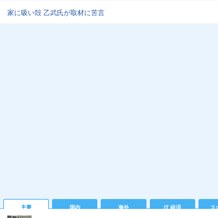
家に吸い殻 乙武氏が取材に苦言
主要
国内
海外
IT 経済
ス