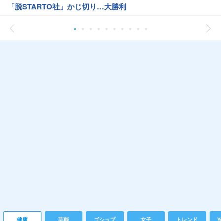
「脱STARTO社」かじ切り…大勝利
健康
芸能
ゴシップ
女子
トレンド
Y