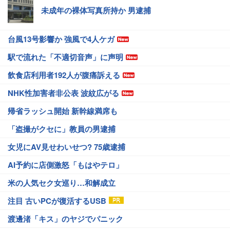
未成年の裸体写真所持か 男逮捕
台風13号影響か 強風で4人ケガ
駅で流れた「不適切音声」に声明
飲食店利用者192人が腹痛訴える
NHK性加害者非公表 波紋広がる
帰省ラッシュ開始 新幹線満席も
「盗撮がクセに」教員の男逮捕
女児にAV見せわいせつ? 75歳逮捕
AI予約に店側激怒「もはやテロ」
米の人気セク女巡り…和解成立
注目 古いPCが復活するUSB
渡邊渚「キス」のヤジでパニック