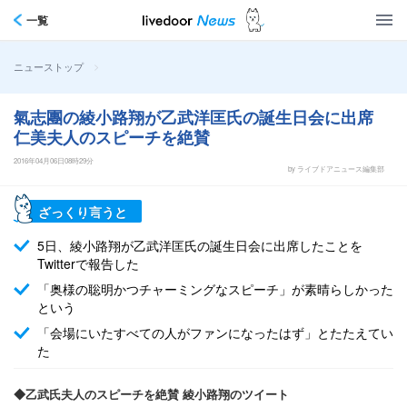
一覧
>
ニューストップ
氣志團の綾小路翔が乙武洋匡氏の誕生日会に出席
仁美夫人のスピーチを絶賛
2016年04月06日08時29分
by ライブドアニュース編集部
ざっくり言うと
5日、綾小路翔が乙武洋匡氏の誕生日会に出席したことを
Twitterで報告した
「奥様の聡明かつチャーミングなスピーチ」が素晴らしかった
という
「会場にいたすべての人がファンになったはず」とたたえてい
た
◆乙武氏夫人のスピーチを絶賛 綾小路翔のツイート