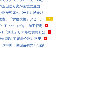
の五山送り火が苦境に直面
中正が客席のボードに珍要求
竜也、「労務改善」アピール
ouTuber 白ビキニ加工否定
VANT「別班」リアルな実態とは
子の認知症 老老介護に不安
ラジ中田、帰国後初のTV出演