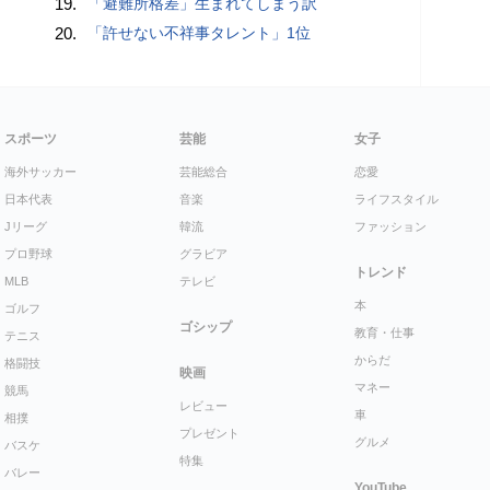
19.
「避難所格差」生まれてしまう訳
20.
「許せない不祥事タレント」1位
スポーツ
芸能
女子
海外サッカー
芸能総合
恋愛
日本代表
音楽
ライフスタイル
Jリーグ
韓流
ファッション
プロ野球
グラビア
トレンド
MLB
テレビ
本
ゴルフ
ゴシップ
教育・仕事
テニス
からだ
格闘技
映画
マネー
競馬
レビュー
車
相撲
プレゼント
グルメ
バスケ
特集
バレー
YouTube