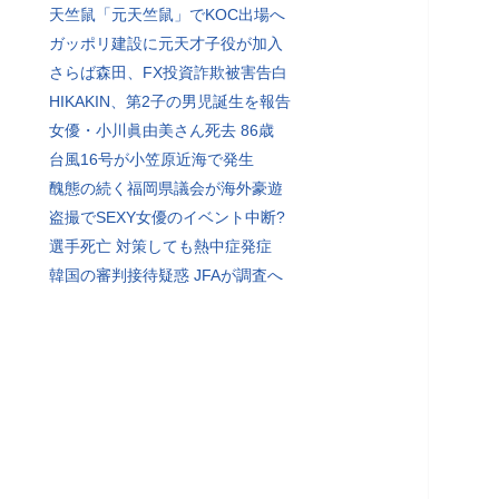
天竺鼠「元天竺鼠」でKOC出場へ
ガッポリ建設に元天才子役が加入
さらば森田、FX投資詐欺被害告白
HIKAKIN、第2子の男児誕生を報告
女優・小川眞由美さん死去 86歳
台風16号が小笠原近海で発生
醜態の続く福岡県議会が海外豪遊
盗撮でSEXY女優のイベント中断?
選手死亡 対策しても熱中症発症
韓国の審判接待疑惑 JFAが調査へ