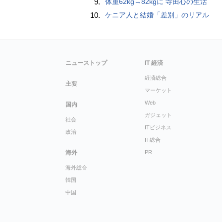
9.
体重62kg→82kgに 寺田心の生活
10.
ケニア人と結婚「差別」のリアル
ニューストップ
IT 経済
経済総合
主要
マーケット
Web
国内
ガジェット
社会
ITビジネス
政治
IT総合
海外
PR
海外総合
韓国
中国