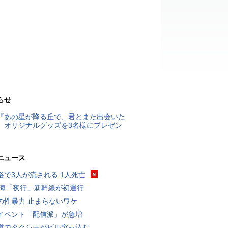
らせ
『あの星が降る丘で、君とまた出会いた
』オリジナルグッズを3名様にプレゼン
ニュース
浴で3人が流される 1人死亡
東海「夜行」新幹線が初運行
の性暴力 止まらないワケ
イベント「配信派」が急増
道でタクシーがビル突っ込む