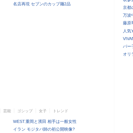
名店再現 セブンのカップ麺2品
京都
万波
藤原
人気Y
VI
パー
オリ
芸能
ゴシップ
女子
トレンド
WEST.重岡と濱田 相手は一般女性
イラン モジタバ師の初公開映像?