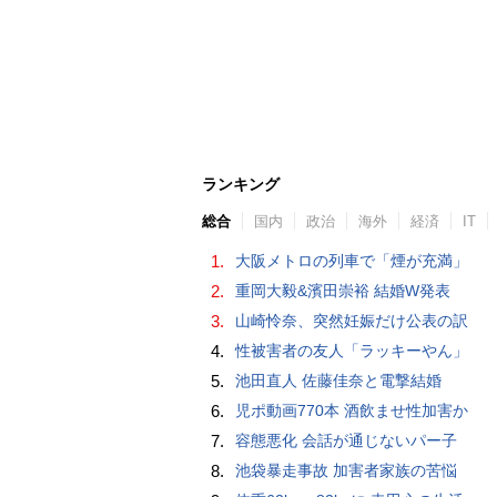
ランキング
総合
国内
政治
海外
経済
IT
1.
大阪メトロの列車で「煙が充満」
2.
重岡大毅&濱田崇裕 結婚W発表
3.
山崎怜奈、突然妊娠だけ公表の訳
4.
性被害者の友人「ラッキーやん」
5.
池田直人 佐藤佳奈と電撃結婚
6.
児ポ動画770本 酒飲ませ性加害か
7.
容態悪化 会話が通じないパー子
8.
池袋暴走事故 加害者家族の苦悩