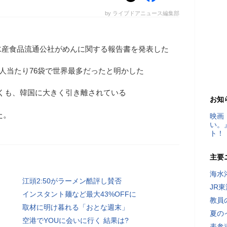
by ライブドアニュース編集部
水産食品流通公社がめんに関する報告書を発表した
1人当たり76袋で世界最多だったと明かした
に続くも、韓国に大きく引き離されている
お知
た。
映画
い。
ト！
主要
海水
江頭2:50がラーメン酷評し賛否
JR
インスタント麺など最大43%OFFに
教員
取材に明け暮れる「おとな週末」
夏の
空港でYOUに会いに行く 結果は?
表参