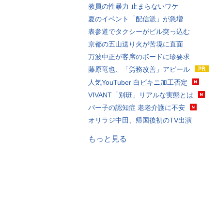
教員の性暴力 止まらないワケ
夏のイベント「配信派」が急増
表参道でタクシーがビル突っ込む
京都の五山送り火が苦境に直面
万波中正が客席のボードに珍要求
藤原竜也、「労務改善」アピール
人気YouTuber 白ビキニ加工否定
VIVANT「別班」リアルな実態とは
パー子の認知症 老老介護に不安
オリラジ中田、帰国後初のTV出演
もっと見る