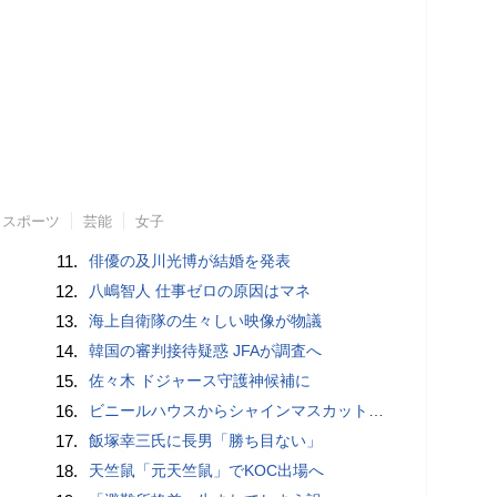
スポーツ
芸能
女子
11.
俳優の及川光博が結婚を発表
12.
八嶋智人 仕事ゼロの原因はマネ
13.
海上自衛隊の生々しい映像が物議
14.
韓国の審判接待疑惑 JFAが調査へ
15.
佐々木 ドジャース守護神候補に
16.
ビニールハウスからシャインマスカット約200房を盗んだ疑い ネットで販売か 無職の男（42）逮捕 岡山県警
17.
飯塚幸三氏に長男「勝ち目ない」
18.
天竺鼠「元天竺鼠」でKOC出場へ