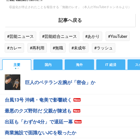
収益化が停止されたことを報告する「無敵のレオ」（本人のYouTubeチャンネルより）
記事へ戻る
#芸能ニュース
#芸能総合ニュース
#あかり
#YouTuber
#カレー
#再利用
#無職
#未成年
#ラッシュ
#アルバイト
#アイリス
#双子
#YouTube
#職業
主要
国内
海外
IT 経済
ス
#ポーランド
#小学生
#著作権
巨人のベテラン左腕が「密会」か
台風13号 沖縄・奄美で影響続く
最悪のクズ野郎だ 父親が陳述も
出廷も「わずか4分」で退廷一幕
商業施設で面識ないJCを殴ったか