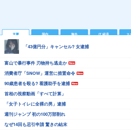
主要
国内
海外
IT 経済
ス
「43億円分」キャンセル? 女逮捕
富山で暴行事件 刃物持ち逃走か
消費者庁「SNOW」運営に措置命令
90歳患者を殴る? 看護助手を逮捕
首相の視察動画「すべて計算」
「女子トイレに全裸の男」逮捕
週刊ジャンプ 初の100万部割れ
なぜ14回も忌引申請 驚きの結末