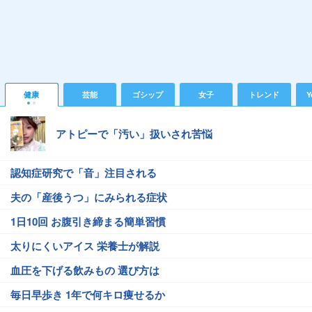
健康
芸能
ゴシップ
女子
トレンド
Y
アトピーで「汚い」扱いされ苦悩
認知症研究で「音」注目される
夫の「産後うつ」にみられる症状
1日10回 お腹引き締まる簡単習慣
太りにくいアイス 栄養士が解説
血圧を下げる飲みもの 選び方は
毎日早歩き 1年で何キロ痩せるか