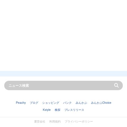
Peachy
ブログ
ショッピング
バンク
みんかぶ
みんかぶChoice
Kstyle
株探
プレスリリース
運営会社
利用規約
プライバシーポリシー