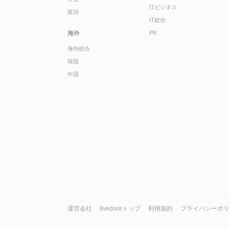
ITビジネス
政治
IT総合
海外
PR
海外総合
韓国
中国
運営会社
livedoorトップ
利用規約
プライバシーポ