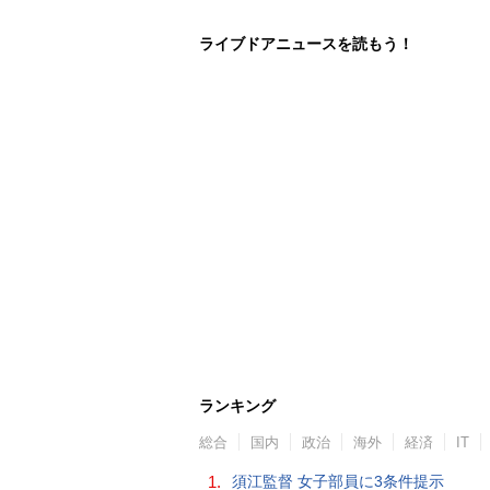
ライブドアニュースを読もう！
ランキング
総合
国内
政治
海外
経済
IT
1.
須江監督 女子部員に3条件提示