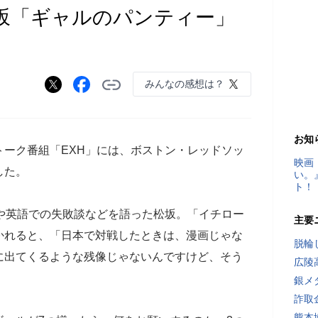
h】松坂「ギャルのパンティー」
みんなの感想は？
お知
Eのトーク番組「EXH」には、ボストン・レッドソッ
映画
した。
い。
ト！
や英語での失敗談などを語った松坂。「イチロー
主要
かれると、「日本で対戦したときは、漫画じゃな
脱輪
に出てくるような残像じゃないんですけど、そう
広陵
銀メ
詐取
熊本