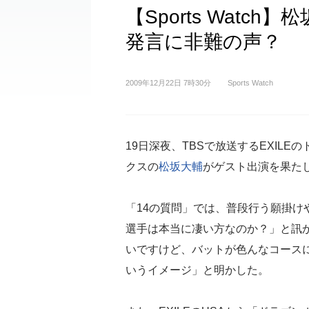
【Sports Watc
発言に非難の声？
2009年12月22日 7時30分
Sports Watch
19日深夜、TBSで放送するEXIL
クスの
松坂大輔
がゲスト出演を果た
「14の質問」では、普段行う願掛け
選手は本当に凄い方なのか？」と訊
いですけど、バットが色んなコース
いうイメージ」と明かした。