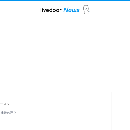
ュース
>
言に非難の声？