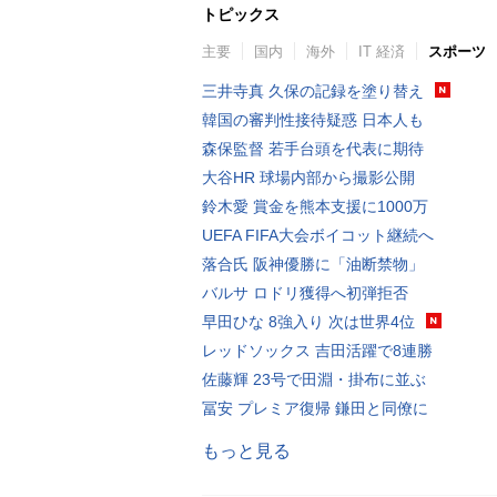
トピックス
主要
国内
海外
IT 経済
スポーツ
三井寺真 久保の記録を塗り替え
韓国の審判性接待疑惑 日本人も
森保監督 若手台頭を代表に期待
大谷HR 球場内部から撮影公開
鈴木愛 賞金を熊本支援に1000万
UEFA FIFA大会ボイコット継続へ
落合氏 阪神優勝に「油断禁物」
バルサ ロドリ獲得へ初弾拒否
早田ひな 8強入り 次は世界4位
レッドソックス 吉田活躍で8連勝
佐藤輝 23号で田淵・掛布に並ぶ
冨安 プレミア復帰 鎌田と同僚に
もっと見る