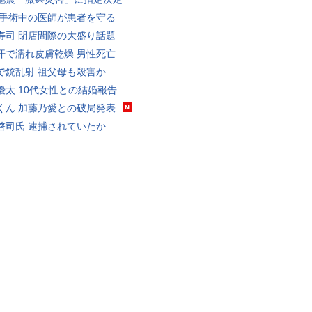
 手術中の医師が患者を守る
寿司 閉店間際の大盛り話題
汗で濡れ皮膚乾燥 男性死亡
で銃乱射 祖父母も殺害か
優太 10代女性との結婚報告
くん 加藤乃愛との破局発表
啓司氏 逮捕されていたか