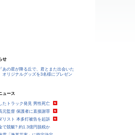
らせ
『あの星が降る丘で、君とまた出会いた
』オリジナルグッズを3名様にプレゼン
ニュース
したトラック発見 男性死亡
高元監督 保護者に直接謝罪
ダリスト 本多灯被告を起訴
金で競艇? 約1.3億円脱税か
地震「激甚災害」に指定決定