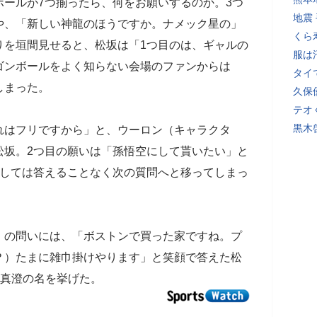
ンボールが7つ揃ったら、何をお願いするのか。3つ
地震
や、「新しい神龍のほうですか。ナメック星の」
くら
りを垣間見せると、松坂は「1つ目のは、ギャルの
服は
ゴンボールをよく知らない会場のファンからは
タイ
しまった。
久保
テオ
黒木
れはフリですから」と、ウーロン（キャラクタ
松坂。2つ目の願いは「孫悟空にして貰いたい」と
関しては答えることなく次の質問へと移ってしまっ
」の問いには、「ボストンで買った家ですね。プ
？）たまに雑巾掛けやります」と笑顔で答えた松
田真澄の名を挙げた。