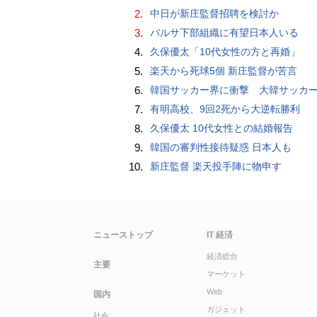
2.
中日が新庄監督招聘を検討か
3.
バルサ下部組織に有望日本人いる
4.
久保優太「10代女性の方と再婚」
5.
楽天から死球5個 新庄監督が苦言
6.
韓国サッカー界に衝撃 大韓サッカー協会に外国人審判への“性的接待”疑惑 韓国メディア
7.
有明高校、9回2死から大逆転勝利
8.
久保優太 10代女性との結婚報告
9.
韓国の審判性接待疑惑 日本人も
10.
新庄監督 楽天投手陣に物申す
ニューストップ
IT 経済
経済総合
主要
マーケット
Web
国内
ガジェット
社会