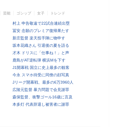
芸能
ゴシップ
女子
トレンド
村上 申告敬遠で22試合連続出塁
冨安 念願のプレミア復帰果たす
新庄監督 楽天投手陣に物申す
坂本花織さん 引退後の夏を語る
才木 ドリスに「仕事ね！」と声
鹿島がAT逆転弾 横浜Mを下す
J1開幕戦 国立に史上最多の観客
今永 スマホ待受に同僚の顔写真
Jリーグ開幕戦、最多の6万3960人
広陵元監督 暴力問題で会見謝罪
森保監督、衝撃ゴール16歳に言及
本多灯 代表辞退し被害者に謝罪