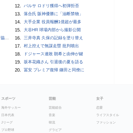
12.
バルサ ロドリ獲得へ初弾拒否
13.
落合氏 阪神優勝に「油断禁物」
14.
大手企業 役員報酬1億超が最多
15.
大谷HR 球場内部から撮影公開
が報道
16.
三井寺真 久保の記録を塗り替え
17.
村上控えで無謀走塁 批判噴出
18.
ドジャース連敗 朗希と由伸が鍵
19.
坂本花織さん 引退後の夏を語る
20.
冨安 プレミア復帰 鎌田と同僚に
スポーツ
芸能
女子
海外サッカー
芸能総合
恋愛
日本代表
音楽
ライフスタイル
Jリーグ
韓流
ファッション
プロ野球
グラビア