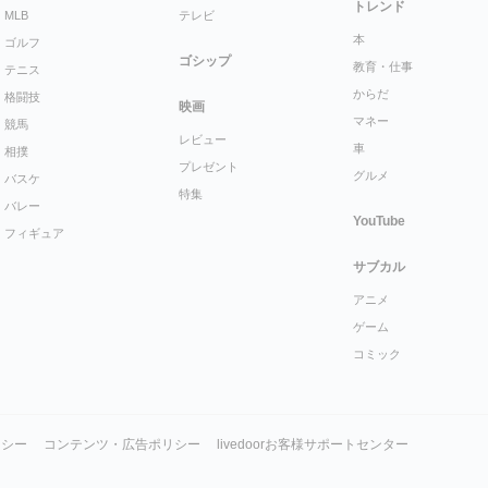
トレンド
MLB
テレビ
本
ゴルフ
ゴシップ
教育・仕事
テニス
からだ
格闘技
映画
マネー
競馬
レビュー
車
相撲
プレゼント
グルメ
バスケ
特集
バレー
YouTube
フィギュア
サブカル
アニメ
ゲーム
コミック
リシー
コンテンツ・広告ポリシー
livedoorお客様サポートセンター