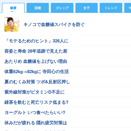
健康
芸能
ゴシップ
女子
トレンド
Y
キノコで血糖値スパイクを防ぐ
「モテるためのヒント」326人に
容姿と寿命 28年追跡で見えた差
あたりめ 血糖値を上げない理由
体重62kg→82kgに 寺田心の生活
夏のむくみ対策 ツボ&反射区押し
紫外線対策がビタミンD不足に
緑茶を飲むと死亡リスク低まる?
ヨーグルト いつ食べたらいい?
休みだが疲れる 隠れ疲労対策は