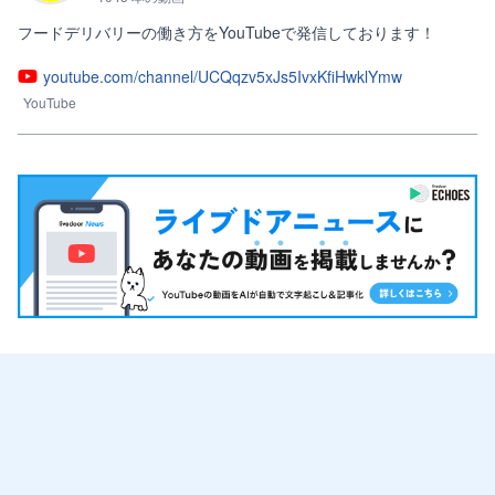
youtube.com/channel/UCQqzv5xJs5IvxKfiHwklYmw
YouTube