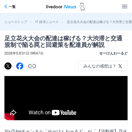
一覧
>
>
足立花火大会の配達は稼げる？大渋滞と交通
ニューストップ
IT 経済ニュース
足立花火大会の配達は稼げる？大渋滞と交通
規制で陥る罠と回避策を配達員が解説
2026年5月31日 0時47分
せーけんわーるど
みんなの感想は？
YouTubeチャンネル「せーけんわーるど」が「【没動画】花火