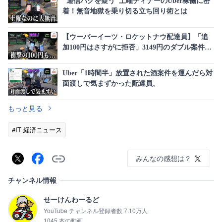
″通信バグを疑う″土曜ディナーのUber稼働に密
着！無音地獄を乗り切る立ち回り術とは
【ウーバーイーツ・ロケットナウ配達員】「追
加100円はさすがに拒否」3149円のダブル案件を
取った結果
Uber「1時間半」放置された酒案件を運んだら対
面渡しで気まずかった配達員。
もっと見る
#IT 経済ニュース
みんなの感想は？
チャンネル情報
せーけんわーるど
YouTube チャンネル登録者数 7.10万人
1045 本の動画