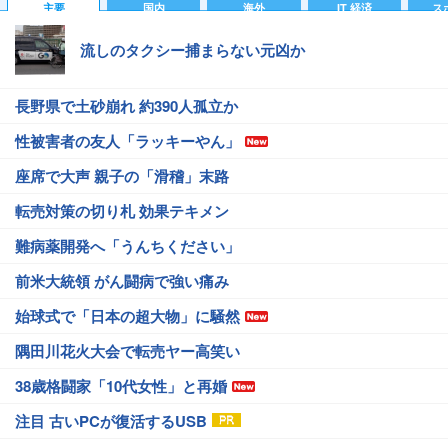
主要
国内
海外
IT 経済
ス
流しのタクシー捕まらない元凶か
長野県で土砂崩れ 約390人孤立か
性被害者の友人「ラッキーやん」
座席で大声 親子の「滑稽」末路
転売対策の切り札 効果テキメン
難病薬開発へ「うんちください」
前米大統領 がん闘病で強い痛み
始球式で「日本の超大物」に騒然
隅田川花火大会で転売ヤー高笑い
38歳格闘家「10代女性」と再婚
注目 古いPCが復活するUSB