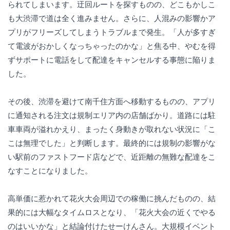
られてしまいます。迂回ルートを探すものの、どこもかしこ
も大渋滞で道は全く進みません。さらに、人混みの影響かア
プリがフリーズしてしまうトラブルまで発生。「人が多すぎ
て電波がおかしくなっちゃったのかな」と焦る中、やむを得
ずサポートに電話をして配達をキャンセルする事態に陥りま
した。
その後、渋滞を避けて南千住方面へ移動するものの、アプリ
に通知される注文は規制エリア内の店舗ばかり。道路には駐
車車両が溢れかえり、まったく身動きが取れない状況に「こ
こは無理でした」と判断します。最終的には規制の影響がな
い駅前のファストフード店などで、近距離の無難な配達をこ
なすことになりました。
高単価に惹かれて花火大会周辺での稼働に挑んだものの、結
果的には大幅なタイムロスとなり、「花火大会の近くでやる
のはいいかな」と結論付けたせーけんさん。大規模イベント