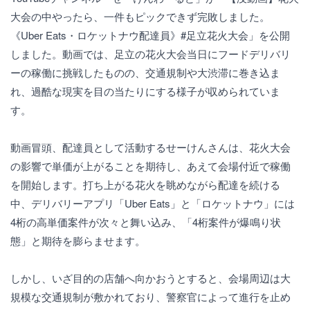
大会の中やったら、一件もピックできず完敗しました。
《Uber Eats・ロケットナウ配達員》#足立花火大会」を公開
しました。動画では、足立の花火大会当日にフードデリバリ
ーの稼働に挑戦したものの、交通規制や大渋滞に巻き込ま
れ、過酷な現実を目の当たりにする様子が収められていま
す。
動画冒頭、配達員として活動するせーけんさんは、花火大会
の影響で単価が上がることを期待し、あえて会場付近で稼働
を開始します。打ち上がる花火を眺めながら配達を続ける
中、デリバリーアプリ「Uber Eats」と「ロケットナウ」には
4桁の高単価案件が次々と舞い込み、「4桁案件が爆鳴り状
態」と期待を膨らませます。
しかし、いざ目的の店舗へ向かおうとすると、会場周辺は大
規模な交通規制が敷かれており、警察官によって進行を止め