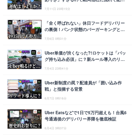
に...
7月11日 23時15分
「全く呼ばれない」休日フードデリバリー
の裏側！パンク状態のバーガーキングと配
達員のリアル
7月6日 0時31分
Uber単価が渋くなった?!ロケットは「バッ
グ持ち込み必須」に？新ルール導入のリハ
ビリ稼働！《ウーバーイーツ・ロケットナ
7月4日 23時41分
ウ配達員》
Uber新制度の罠？配達員が「囲い込み作
戦」と指摘する背景
6月7日 0時16分
Uber Eatsなどで1日で5万円超えも！台風6
号通過後のデリバリー界隈を徹底検証
6月4日 3時37分