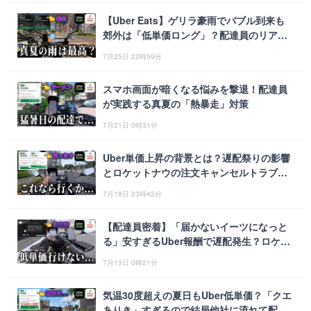
【Uber Eats】ゲリラ豪雨でバブル到来も
郊外は「低単価ロング」？配達員のリアル
な夜稼働
7月25日 22時59分
スマホ画面が暗くなる悩みを撃退！配達員
が実践する真夏の「熱暴走」対策
7月21日 0時31分
Uber単価上昇の背景とは？遅配祭りの影響
とロケットナウの注文キャンセルトラブル
を解説
7月18日 23時42分
【配達員密着】「届かないイーツになっと
る」安すぎるUber報酬で遅配発生？ロケッ
トナウだけで1万円稼いだ休日
7月13日 0時21分
気温30度超えの夏日もUber低単価？「クエ
ありき」すぎるので結局他社に流れて配達