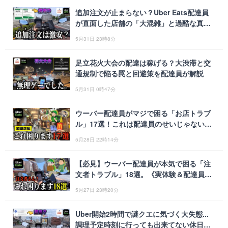
追加注文が止まらない？Uber Eats配達員
が直面した店舗の「大混雑」と過酷な真夏
日稼働
5月31日 23時8分
足立花火大会の配達は稼げる？大渋滞と交
通規制で陥る罠と回避策を配達員が解説
5月31日 0時47分
ウーバー配達員がマジで困る「お店トラブ
ル」17選！これは配達員のせいじゃない…
《実体験＆配達員の声》
5月28日 22時14分
【必見】ウーバー配達員が本気で困る「注
文者トラブル」18選。《実体験＆配達員の
声》
5月27日 23時20分
Uber開始2時間で謎クエに気づく大失態...
調理予定時刻に行っても出来てない休日稼