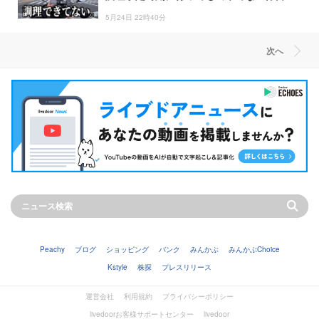
働！《ウーバーイーツ・ロケットナウ配達
5月24日 22時40分
員》
次へ
Peachy
ブログ
ショッピング
バンク
みんかぶ
みんかぶChoice
Kstyle
株探
プレスリリース
運営会社
利用規約
プライバシーポリシー
livedoorお客様サポートセンター
livedoor