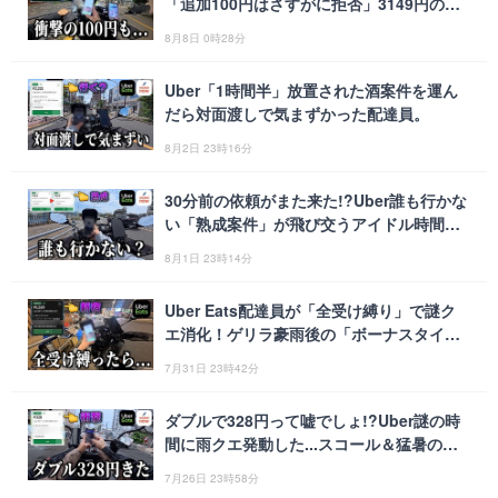
「追加100円はさすがに拒否」3149円のダ
ブル案件を取った結果
8月8日 0時28分
Uber「1時間半」放置された酒案件を運ん
だら対面渡しで気まずかった配達員。
8月2日 23時16分
30分前の依頼がまた来た!?Uber誰も行かな
い「熟成案件」が飛び交うアイドル時間の
配達！《ウーバーイーツ・ロケットナウ配
8月1日 23時14分
達員》
Uber Eats配達員が「全受け縛り」で謎ク
エ消化！ゲリラ豪雨後の「ボーナスタイ
ム」で高単価を連発
7月31日 23時42分
ダブルで328円って嘘でしょ!?Uber謎の時
間に雨クエ発動した...スコール＆猛暑の休
日稼働！《Uber・ロケットナウ配達員》
7月26日 23時58分