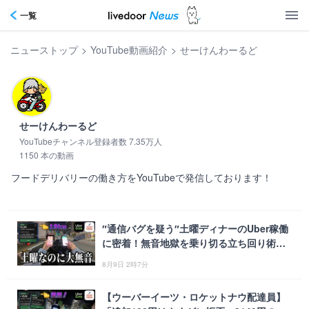
一覧
ニューストップ
>
YouTube動画紹介
>
せーけんわーるど
せーけんわーるど
YouTubeチャンネル登録者数 7.35万人
1150 本の動画
フードデリバリーの働き方をYouTubeで発信しております！      
″通信バグを疑う″土曜ディナーのUber稼働
に密着！無音地獄を乗り切る立ち回り術と
は
8月9日 2時7分
【ウーバーイーツ・ロケットナウ配達員】