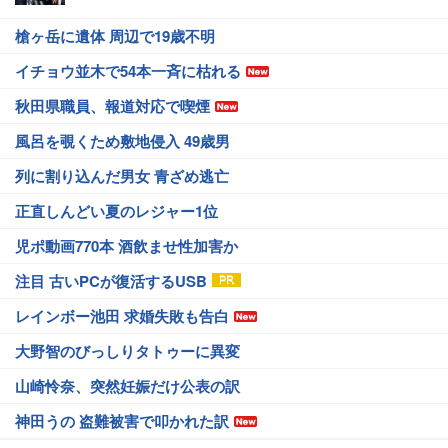
槍ヶ岳に遺体 周辺で19歳不明
イチョウ並木で54本一斉に枯れる
秋田県職員、報道対応で喫煙
風呂を覗くため敷地侵入 49歳男
列に割り込んだ男女 青ざめ逃亡
正直しんどい夏のレジャー1位
児ポ動画770本 酒飲ませ性加害か
注目 古いPCが復活するUSB
レインボー池田 求婚失敗も告白
大野智のびっしりタトゥーに異変
山崎怜奈、突然妊娠だけ公表の訳
神田うの 盗難被害で叩かれた訳