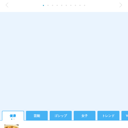
健康
芸能
ゴシップ
女子
トレンド
Y