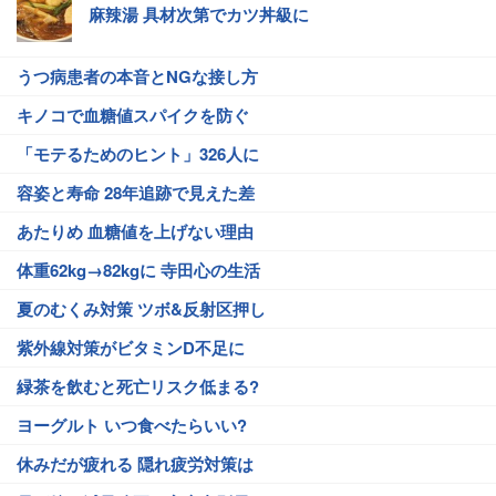
麻辣湯 具材次第でカツ丼級に
うつ病患者の本音とNGな接し方
キノコで血糖値スパイクを防ぐ
「モテるためのヒント」326人に
容姿と寿命 28年追跡で見えた差
あたりめ 血糖値を上げない理由
体重62kg→82kgに 寺田心の生活
夏のむくみ対策 ツボ&反射区押し
紫外線対策がビタミンD不足に
緑茶を飲むと死亡リスク低まる?
ヨーグルト いつ食べたらいい?
休みだが疲れる 隠れ疲労対策は