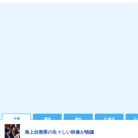
主要
国内
海外
IT 経済
ス
海上自衛隊の生々しい映像が物議