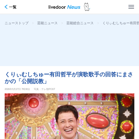
一覧
>
>
>
くりぃむしちゅー有田
ニューストップ
芸能ニュース
芸能総合ニュース
くりぃむしちゅー有田哲平が演歌歌手の回答にまさ
かの「公開説教」
2026年5月27日 7時30分
写真：テレ朝POST