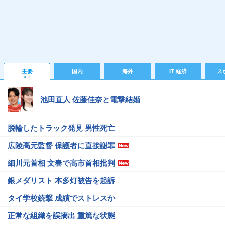
主要
国内
海外
IT 経済
ス
池田直人 佐藤佳奈と電撃結婚
脱輪したトラック発見 男性死亡
広陵高元監督 保護者に直接謝罪
細川元首相 文春で高市首相批判
銀メダリスト 本多灯被告を起訴
タイ学校銃撃 成績でストレスか
正常な組織を誤摘出 重篤な状態