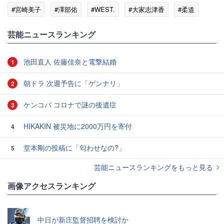
#宮崎美子
#澤部佑
#WEST.
#大家志津香
#柔道
#吉村崇
芸能ニュースランキング
池田直人 佐藤佳奈と電撃結婚
1
朝ドラ 次週予告に「ゲンナリ」
2
ケンコバ コロナで謎の後遺症
3
HIKAKIN 被災地に2000万円を寄付
4
堂本剛の投稿に「匂わせなの?」
5
芸能ニュースランキングをもっと見る
画像アクセスランキング
中日が新庄監督招聘を検討か