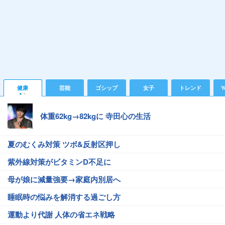
健康
芸能
ゴシップ
女子
トレンド
Y
体重62kg→82kgに 寺田心の生活
夏のむくみ対策 ツボ&反射区押し
紫外線対策がビタミンD不足に
母が娘に減量強要→家庭内別居へ
睡眠時の悩みを解消する過ごし方
運動より代謝 人体の省エネ戦略