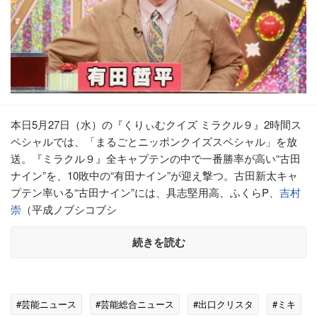
本日5月27日（水）の『くりぃむクイズ ミラクル９』2時間ス
ペシャルでは、「まるごとニッポンクイズスペシャル」を放
送。『ミラクル９』全キャプテンの中で一番勝率が高い“古田
ナイン”を、10敗中の“有田ナイン”が迎え撃つ。古田新太キャ
プテン率いる“古田ナイン”には、具志堅用高、ふくらP、
吉村
崇
（平成ノブシコブシ
続きを読む
#芸能ニュース
#芸能総合ニュース
#出口クリスタ
#ミキ