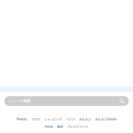
Peachy
ブログ
ショッピング
バンク
みんかぶ
みんかぶChoice
Kstyle
株探
プレスリリース