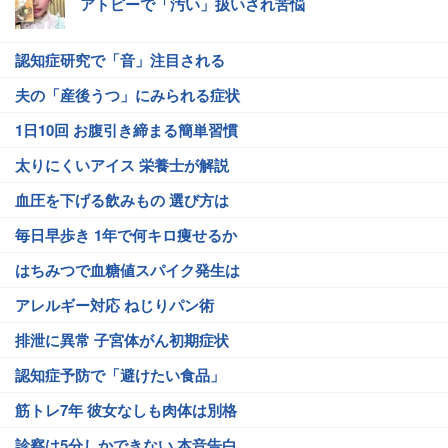
アトピーで「汚い」扱いされ苦悩
認知症研究で「音」注目される
夫の「産後うつ」にみられる症状
1日10回 お腹引き締まる簡単習慣
太りにくいアイス 栄養士が解説
血圧を下げる飲みもの 選び方は
毎日早歩き 1年で何キロ痩せるか
はちみつで血糖値スパイク発生は
アレルギー対応 ねじりパン術
排泄に異常 子宮体がん初期症状
認知症予防で「避けたい食品」
筋トレ7年 彼女なしも肉体は別格
診察は5分しかできない 本音告白