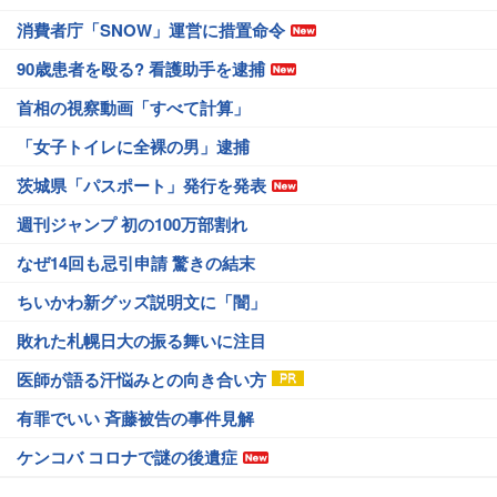
消費者庁「SNOW」運営に措置命令
90歳患者を殴る? 看護助手を逮捕
首相の視察動画「すべて計算」
「女子トイレに全裸の男」逮捕
茨城県「パスポート」発行を発表
週刊ジャンプ 初の100万部割れ
なぜ14回も忌引申請 驚きの結末
ちいかわ新グッズ説明文に「闇」
敗れた札幌日大の振る舞いに注目
医師が語る汗悩みとの向き合い方
有罪でいい 斉藤被告の事件見解
ケンコバ コロナで謎の後遺症