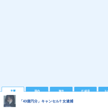
主要
国内
海外
IT 経済
ス
「43億円分」キャンセル? 女逮捕