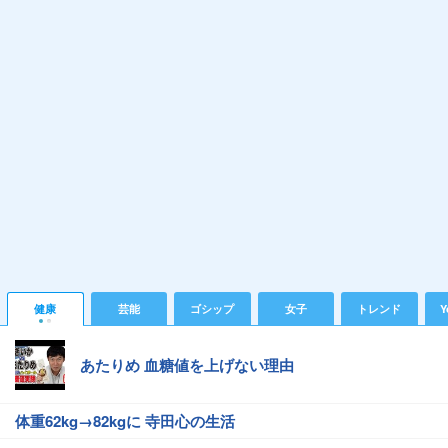
健康
芸能
ゴシップ
女子
トレンド
Y
あたりめ 血糖値を上げない理由
体重62kg→82kgに 寺田心の生活