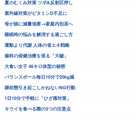
夏のむくみ対策 ツボ&反射区押し
紫外線対策がビタミンD不足に
母が娘に減量強要→家庭内別居へ
睡眠時の悩みを解消する過ごし方
運動より代謝 人体の省エネ戦略
歯科の保健治療を巡る「大嘘」
大食い女子 46キロ体型の秘密
バランスボール毎日10分で20kg減
躁状態引き起こしかねないNG行動
1日10分で手軽に「ひざ痛対策」
キウイを食べる際の3つの注意点